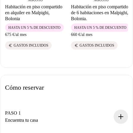
Habitación en piso compartido
Habitación en piso compartido
en alquiler en Malpighi,
de 6 habitaciones en Malpighi,
Bolonia
Bolonia.
HASTA UN 5 % DE DESCUENTO
HASTA UN 5 % DE DESCUENTO
675 €
/
al mes
660 €
/
al mes
euro
euro
GASTOS INCLUIDOS
GASTOS INCLUIDOS
Cómo reservar
PASO 1
Encuentra tu casa
Proceso de reserva 100% online.