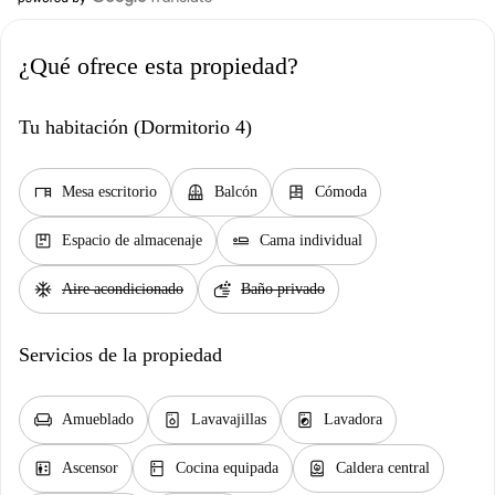
¿Qué ofrece esta propiedad?
Tu habitación (Dormitorio 4)
desk
balcony
dresser
Mesa escritorio
Balcón
Cómoda
package
airline_seat_flat
Espacio de almacenaje
Cama individual
ac_unit
soap
Aire acondicionado
Baño privado
Servicios de la propiedad
chair
dishwasher_gen
local_laundry_service
Amueblado
Lavavajillas
Lavadora
elevator
kitchen
water_heater
Ascensor
Cocina equipada
Caldera central