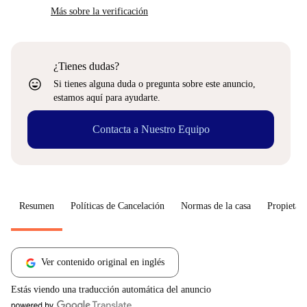
Más sobre la verificación
¿Tienes dudas?
sentiment_very_satisfied
Si tienes alguna duda o pregunta sobre este anuncio,
estamos aquí para ayudarte.
Contacta a Nuestro Equipo
Resumen
Políticas de Cancelación
Normas de la casa
Propietari
Ver contenido original en inglés
Estás viendo una traducción automática del anuncio