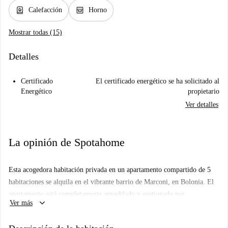
water_heater
oven_gen
Calefacción
Horno
Mostrar todas (15)
Detalles
Certificado
El certificado energético se ha solicitado al
Energético
propietario
Ver detalles
La opinión de Spotahome
Esta acogedora habitación privada en un apartamento compartido de 5
habitaciones se alquila en el vibrante barrio de Marconi, en Bolonia. El
apartamento está completamente amueblado y gestionado por
keyboard_arrow_down
Ver más
profesionales. Cuenta con una cocina totalmente equipada,
electrodomésticos modernos como lavavajillas y lavadora, e incluye