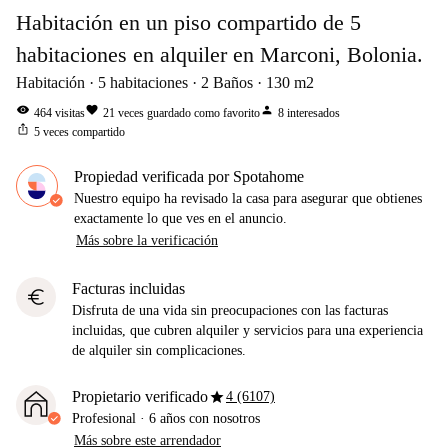
Habitación en un piso compartido de 5
habitaciones en alquiler en Marconi, Bolonia.
Habitación
5
habitaciones
2
Baños
130
m2
visibility
favorite
person
464
visitas
21
veces guardado como favorito
8
interesados
ios_share
5
veces compartido
Propiedad verificada por Spotahome
Nuestro equipo ha revisado la casa para asegurar que obtienes
exactamente lo que ves en el anuncio.
Más sobre la verificación
Facturas incluidas
euro
Disfruta de una vida sin preocupaciones con las facturas
incluidas, que cubren alquiler y servicios para una experiencia
de alquiler sin complicaciones.
star
Propietario verificado
4 (6107)
Profesional
·
6 años
con nosotros
Más sobre este arrendador