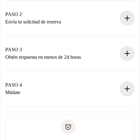
Casas y Propietarios verificados.
Tienes toda la información necesaria por adelantado.
PASO 2
Envía tu solicitud de reserva
Envía detalles básicos de tu perfil y de tu método de pago.
Recuerda que no te cobraremos nada hasta que el
propietario acepte.
PASO 3
Obtén respuesta en menos de 24 horas
El propietario tiene menos de 24 horas para confirmar.
Si es aceptada, te haremos el cargo y te pondremos en
contacto con el propietario.
PASO 4
Si es rechazada: No te haremos ningún cargo y te
Múdate
ofreceremos alternativas.
Acuerda con el propietario los detalles de tu llegada,
Documentos necesarios si tu propiedad es “
Spotahome
recogida de llaves, etc.
plus
”.
Spotahome sólo transferirá el primer pago al propietario si
Documento de identidad o Pasaporte
no nos comunicas ningún problema.
Prueba de solvencia
Domiciliación del pago