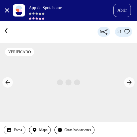
App de Spotahome
Abrir
5
21
VERIFICADO
Fotos
Mapa
Otras habitaciones