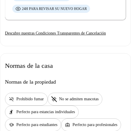
24H PARA REVISAR SU NUEVO HOGAR
Descubre nuestras Condiciones Transparentes de Cancelación
Normas de la casa
Normas de la propiedad
smoke_free
pet_supplies
Prohibido fumar
No se admiten mascotas
hail
Perfecto para estancias individuales
school
business_center
Perfecto para estudiantes
Perfecto para profesionales