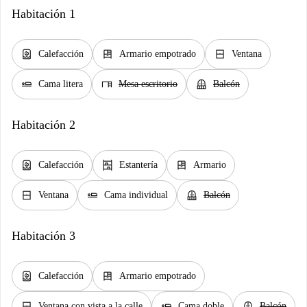
Habitación 1
water_heater
dresser
window_closed
Calefacción
Armario empotrado
Ventana
airline_seat_flat
desk
balcony
Cama litera
Mesa escritorio
Balcón
Habitación 2
water_heater
shelves
dresser
Calefacción
Estantería
Armario
window_closed
airline_seat_flat
balcony
Ventana
Cama individual
Balcón
Habitación 3
water_heater
dresser
Calefacción
Armario empotrado
window_closed
airline_seat_flat
balcony
Ventana con vista a la calle
Cama doble
Balcón