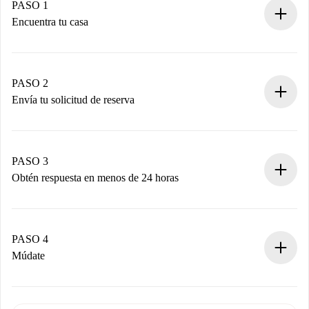
PASO 1
Encuentra tu casa
Proceso de reserva 100% online.
Casas y Propietarios verificados.
Tienes toda la información necesaria por adelantado.
PASO 2
Envía tu solicitud de reserva
Envía detalles básicos de tu perfil y de tu método de pago.
Recuerda que no te cobraremos nada hasta que el
propietario acepte.
PASO 3
Obtén respuesta en menos de 24 horas
El propietario tiene menos de 24 horas para confirmar.
Si es aceptada, te haremos el cargo y te pondremos en
contacto con el propietario.
PASO 4
Si es rechazada: No te haremos ningún cargo y te
Múdate
ofreceremos alternativas.
Acuerda con el propietario los detalles de tu llegada,
Documentos necesarios si tu propiedad es “
Spotahome
recogida de llaves, etc.
plus
”.