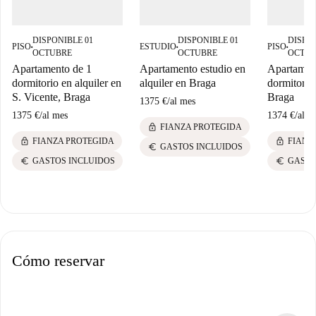
DISPONIBLE 01
DISPONIBLE 01
DISPON
PISO
ESTUDIO
PISO
■
■
■
OCTUBRE
OCTUBRE
OCTUB
Apartamento de 1
Apartamento estudio en
Apartamen
dormitorio en alquiler en
alquiler en Braga
dormitorio 
S. Vicente, Braga
Braga
1375 €
/
al mes
1375 €
/
al mes
1374 €
/
al m
lock
FIANZA PROTEGIDA
lock
lock
FIANZA PROTEGIDA
FIANZ
euro
GASTOS INCLUIDOS
euro
euro
GASTOS INCLUIDOS
GASTO
Cómo reservar