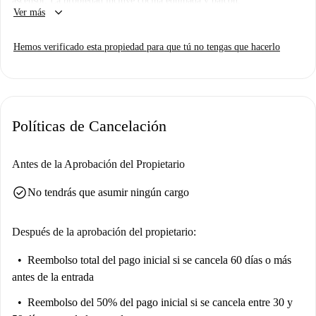
ascensor. La propiedad incluye cocina equipada y balcón.
keyboard_arrow_down
Ver más
Hemos verificado esta propiedad para que tú no tengas que hacerlo
Políticas de Cancelación
Antes de la Aprobación del Propietario
check_circle
No tendrás que asumir ningún cargo
Después de la aprobación del propietario:
Reembolso total del pago inicial
si se cancela 60 días o más
antes de la entrada
Reembolso del 50% del pago inicial
si se cancela entre 30 y