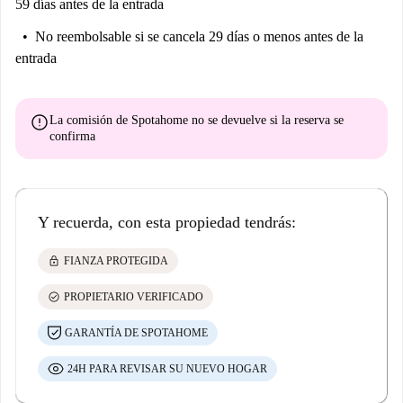
59 días antes de la entrada
No reembolsable
si se cancela 29 días o menos antes de la
entrada
error
La comisión de Spotahome
no se devuelve
si la reserva se
confirma
Y recuerda, con esta propiedad tendrás:
lock
FIANZA PROTEGIDA
check_circle
PROPIETARIO VERIFICADO
GARANTÍA DE SPOTAHOME
24H PARA REVISAR SU NUEVO HOGAR