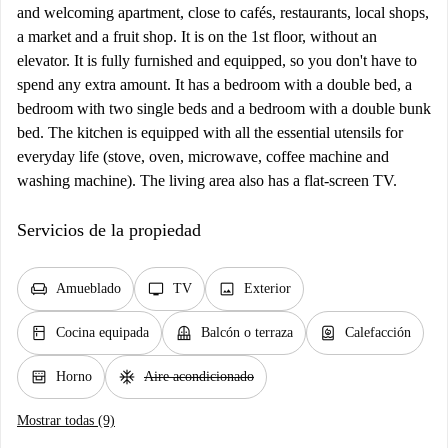
and welcoming apartment, close to cafés, restaurants, local shops,
a market and a fruit shop. It is on the 1st floor, without an
elevator. It is fully furnished and equipped, so you don't have to
spend any extra amount. It has a bedroom with a double bed, a
bedroom with two single beds and a bedroom with a double bunk
bed. The kitchen is equipped with all the essential utensils for
everyday life (stove, oven, microwave, coffee machine and
washing machine). The living area also has a flat-screen TV.
Servicios de la propiedad
chair
tv
image
Amueblado
TV
Exterior
kitchen
balcony
water_heater
Cocina equipada
Balcón o terraza
Calefacción
oven_gen
ac_unit
Horno
Aire acondicionado
Mostrar todas (9)