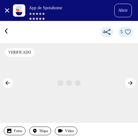
App de Spotahome
Abrir
4
5
VERIFICADO
Fotos
Mapa
Vídeo