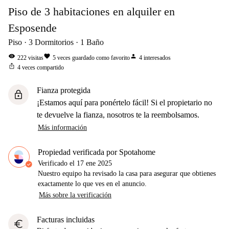
Piso de 3 habitaciones en alquiler en
Esposende
Piso
3
Dormitorios
1
Baño
visibility
favorite
person
222
visitas
5
veces guardado como favorito
4
interesados
ios_share
4
veces compartido
Fianza protegida
lock
¡Estamos aquí para ponértelo fácil! Si el propietario no
te devuelve la fianza, nosotros te la reembolsamos.
Más información
Propiedad verificada por Spotahome
Verificado el
17 ene 2025
Nuestro equipo ha revisado la casa para asegurar que obtienes
exactamente lo que ves en el anuncio.
Más sobre la verificación
Facturas incluidas
euro