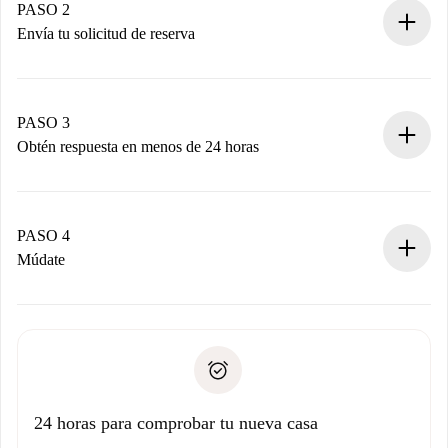
Tienes toda la información necesaria por adelantado.
PASO 2
Envía tu solicitud de reserva
Envía detalles básicos de tu perfil y de tu método de pago.
Recuerda que no te cobraremos nada hasta que el
propietario acepte.
PASO 3
Obtén respuesta en menos de 24 horas
El propietario tiene menos de 24 horas para confirmar.
Si es aceptada, te haremos el cargo y te pondremos en
contacto con el propietario.
PASO 4
Si es rechazada: No te haremos ningún cargo y te
Múdate
ofreceremos alternativas.
Acuerda con el propietario los detalles de tu llegada,
Documentos necesarios si tu propiedad es “
Spotahome
recogida de llaves, etc.
plus
”.
Spotahome sólo transferirá el primer pago al propietario si
Documento de identidad o Pasaporte
no nos comunicas ningún problema.
Prueba de solvencia
Domiciliación del pago
24 horas para comprobar tu nueva casa