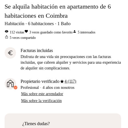
Se alquila habitación en apartamento de 6
habitaciones en Coimbra
Habitación
6
habitaciones
1
Baño
visibility
favorite
person
112
visitas
3
veces guardado como favorito
5
interesados
ios_share
5
veces compartido
Facturas incluidas
euro
Disfruta de una vida sin preocupaciones con las facturas
incluidas, que cubren alquiler y servicios para una experiencia
de alquiler sin complicaciones.
star
Propietario verificado
4 (117)
Profesional
·
4 años
con nosotros
Más sobre este arrendador
Más sobre la verificación
¿Tienes dudas?