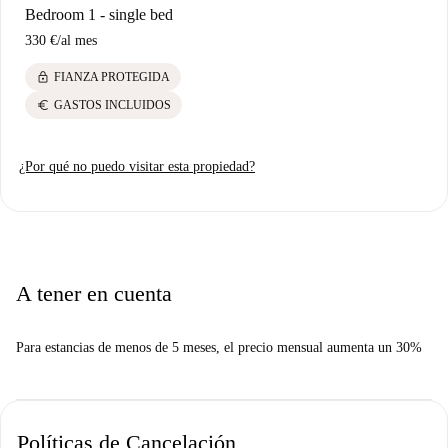
Bedroom 1 - single bed
330 €
/
al mes
lock
FIANZA PROTEGIDA
euro
GASTOS INCLUIDOS
¿Por qué no puedo visitar esta propiedad?
A tener en cuenta
Para estancias de menos de 5 meses, el precio mensual aumenta un 30%
Políticas de Cancelación