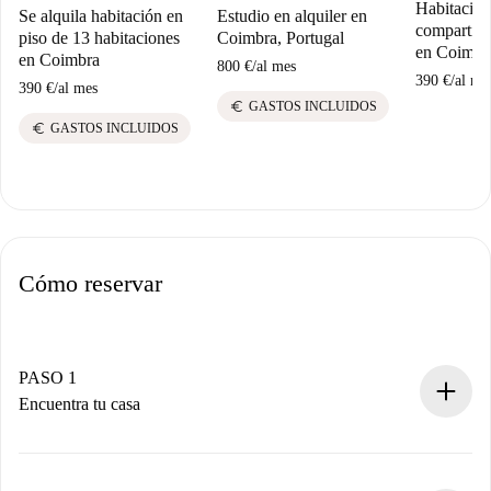
Habitación
Se alquila habitación en
Estudio en alquiler en
compartido
piso de 13 habitaciones
Coimbra, Portugal
en Coimbr
en Coimbra
800 €
/
al mes
390 €
/
al me
390 €
/
al mes
euro
GASTOS INCLUIDOS
euro
GASTOS INCLUIDOS
Cómo reservar
PASO 1
Encuentra tu casa
Proceso de reserva 100% online.
Casas y Propietarios verificados.