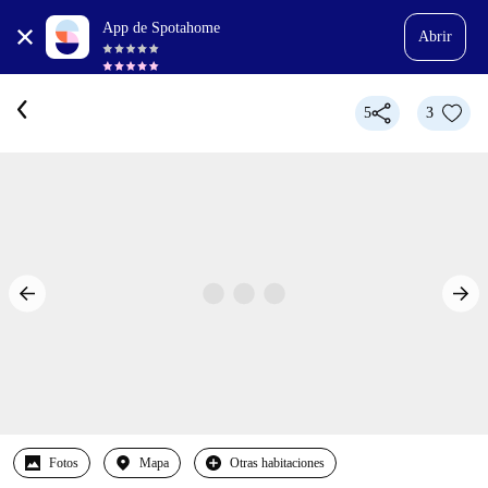
App de Spotahome
Abrir
5
3
Fotos
Mapa
Otras habitaciones