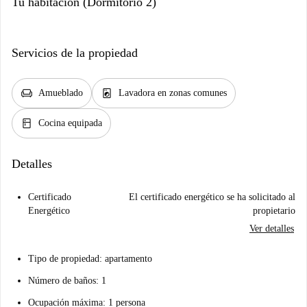
Tu habitación (Dormitorio 2)
Servicios de la propiedad
chair
local_laundry_service
Amueblado
Lavadora en zonas comunes
kitchen
Cocina equipada
Detalles
Certificado
El certificado energético se ha solicitado al
Energético
propietario
Ver detalles
Tipo de propiedad: apartamento
Número de baños: 1
Ocupación máxima: 1 persona