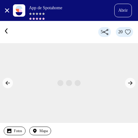
App de Spotahome
Abrir
5
20
Fotos
Mapa