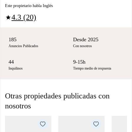
Este propietario habla Inglés
4.3 (20)
star
185
Desde 2025
Anuncios Publicados
Con nosotros
44
9-15h
Inquilinos
Tiempo medio de respuesta
Otras propiedades publicadas con
nosotros