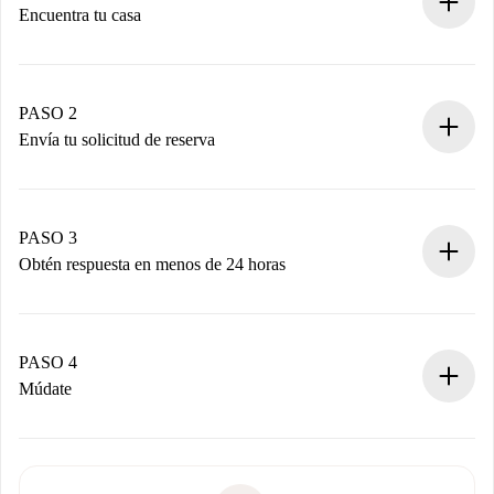
Encuentra tu casa
Proceso de reserva 100% online.
Casas y Propietarios verificados.
Tienes toda la información necesaria por adelantado.
PASO 2
Envía tu solicitud de reserva
Envía detalles básicos de tu perfil y de tu método de pago.
Recuerda que no te cobraremos nada hasta que el
propietario acepte.
PASO 3
Obtén respuesta en menos de 24 horas
El propietario tiene menos de 24 horas para confirmar.
Si es aceptada, te haremos el cargo y te pondremos en
contacto con el propietario.
PASO 4
Si es rechazada: No te haremos ningún cargo y te
Múdate
ofreceremos alternativas.
Acuerda con el propietario los detalles de tu llegada,
Documentos necesarios si tu propiedad es “
Spotahome
recogida de llaves, etc.
plus
”.
Spotahome sólo transferirá el primer pago al propietario si
Documento de identidad o Pasaporte