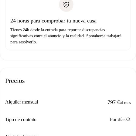
no nos comunicas ningún problema.
Prueba de solvencia
Domiciliación del pago
24 horas para comprobar tu nueva casa
Tienes 24h desde la entrada para reportar discrepancias
significativas entre el anuncio y la realidad. Spotahome trabajará
para resolverlo.
Precios
Alquiler mensual
797 €
al mes
info
Tipo de contrato
Por días