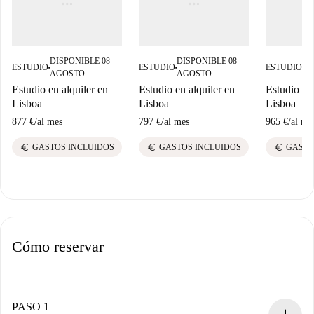
DISPONIBLE 08
DISPONIBLE 08
DI
ESTUDIO
ESTUDIO
ESTUDIO
■
■
■
AGOSTO
AGOSTO
A
Estudio en alquiler en
Estudio en alquiler en
Estudio en 
Lisboa
Lisboa
Lisboa
877 €
/
al mes
797 €
/
al mes
965 €
/
al me
euro
euro
euro
GASTOS INCLUIDOS
GASTOS INCLUIDOS
GASTO
Cómo reservar
PASO 1