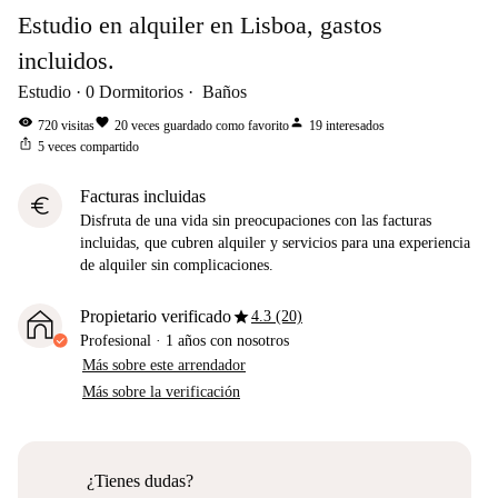
Estudio en alquiler en Lisboa, gastos
incluidos.
Estudio
0
Dormitorios
Baños
visibility
favorite
person
720
visitas
20
veces guardado como favorito
19
interesados
ios_share
5
veces compartido
Facturas incluidas
euro
Disfruta de una vida sin preocupaciones con las facturas
incluidas, que cubren alquiler y servicios para una experiencia
de alquiler sin complicaciones.
star
Propietario verificado
4.3 (20)
Profesional
·
1 años
con nosotros
Más sobre este arrendador
Más sobre la verificación
¿Tienes dudas?