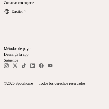
Contactar con soporte
keyboard_arrow_down
Español
Métodos de pago
Descarga la app
Síguenos
©
2026
Spotahome —
Todos los derechos reservados