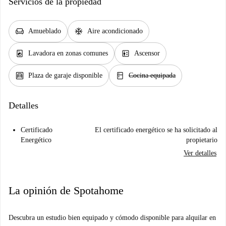
Servicios de la propiedad
chair
ac_unit
Amueblado
Aire acondicionado
local_laundry_service
elevator
Lavadora en zonas comunes
Ascensor
garage
kitchen
Plaza de garaje disponible
Cocina equipada
Detalles
Certificado
El certificado energético se ha solicitado al
Energético
propietario
Ver detalles
La opinión de Spotahome
Descubra un estudio bien equipado y cómodo disponible para alquilar en