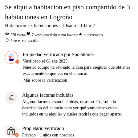
Se alquila habitación en piso compartido de 3
habitaciones en Logroño
Habitación
3
habitaciones
1
Baño
102
m2
visibility
favorite
person
276
visitas
7
veces guardado como favorito
4
interesados
ios_share
4
veces compartido
Propiedad verificada por Spotahome
Verificado el
08 ene 2025
Nuestro equipo ha revisado la casa para asegurar que obtienes
exactamente lo que ves en el anuncio.
Más sobre la verificación
Algunas facturas incluidas
euro
Algunas facturas están incluidas; otras no. Consulta la
descripción del anuncio para ver qué suministros están
incluidos en tu alquiler y cuáles tendrás que pagar aparte.
Propietario verificado
Privado
·
1 años
con nosotros