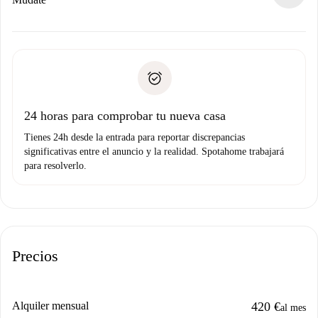
ofreceremos alternativas.
Acuerda con el propietario los detalles de tu llegada,
Documentos necesarios si tu propiedad es “
Spotahome
recogida de llaves, etc.
plus
”.
Spotahome sólo transferirá el primer pago al propietario si
Documento de identidad o Pasaporte
no nos comunicas ningún problema.
Prueba de solvencia
Domiciliación del pago
24 horas para comprobar tu nueva casa
Tienes 24h desde la entrada para reportar discrepancias
significativas entre el anuncio y la realidad. Spotahome trabajará
para resolverlo.
Precios
Alquiler mensual
420 €
al mes