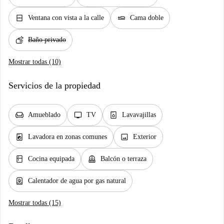
window_closed
airline_seat_flat
Ventana con vista a la calle
Cama doble
soap
Baño privado
Mostrar todas (10)
Servicios de la propiedad
chair
tv
dishwasher_gen
Amueblado
TV
Lavavajillas
local_laundry_service
image
Lavadora en zonas comunes
Exterior
kitchen
balcony
Cocina equipada
Balcón o terraza
water_heater
Calentador de agua por gas natural
Mostrar todas (15)