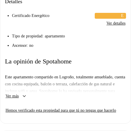
Detalles
Certificado Energético
E
Ver detalles
Tipo de propiedad: apartamento
Ascensor: no
La opinión de Spotahome
Este apartamento compartido en Logroño, totalmente amueblado, cuenta
con cocina equipada, balcón o terraza, calefacción de gas natural e
incluye wifi y agua. Spotahome lo ha revisado personalmente para
keyboard_arrow_down
Ver más
garantizar que todas sus características cumplan con nuestros estándares
de calidad. No se permite fumar ni se admiten mascotas en esta
Hemos verificado esta propiedad para que tú no tengas que hacerlo
propiedad, que incluye lavadora y lavavajillas compartidos.
Logroño está cerca de numerosos servicios e instituciones. En las
inmediaciones, encontrará la UE de Enfermería-Unirioja y la Escuela