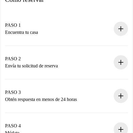
PASO 1
Encuentra tu casa
Proceso de reserva 100% online.
Casas y Propietarios verificados.
Tienes toda la información necesaria por adelantado.
PASO 2
Envía tu solicitud de reserva
Envía detalles básicos de tu perfil y de tu método de pago.
Recuerda que no te cobraremos nada hasta que el
propietario acepte.
PASO 3
Obtén respuesta en menos de 24 horas
El propietario tiene menos de 24 horas para confirmar.
Si es aceptada, te haremos el cargo y te pondremos en
contacto con el propietario.
PASO 4
Si es rechazada: No te haremos ningún cargo y te
Múdate