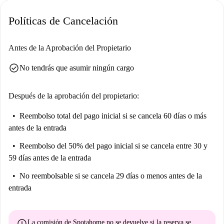
Universitaria de Graduados Sociales, a un corto paseo. Para comer,
Políticas de Cancelación
Telepizza, el Bar El Deseo Raciones y Copas y el London Café Logroño
son excelentes opciones. Explorar la zona de la Avenida de la Paz ofrece
comodidad y la oportunidad de disfrutar de actividades de ocio.
Antes de la Aprobación del Propietario
check_circle
No tendrás que asumir ningún cargo
Después de la aprobación del propietario:
Reembolso total del pago inicial
si se cancela 60 días o más
antes de la entrada
Reembolso del 50% del pago inicial
si se cancela entre 30 y
59 días antes de la entrada
No reembolsable
si se cancela 29 días o menos antes de la
entrada
error
La comisión de Spotahome
no se devuelve
si la reserva se