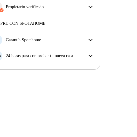
Propietario verificado
Profesional
·
12 años
con nosotros
Más sobre este arrendador
MPRE CON SPOTAHOME
Más sobre la verificación
Garantía Spotahome
Si el propietario cancela tu reserva dentro de las 48
horas previas a la fecha de entrada, Spotahome A) te
24 horas para comprobar tu nueva casa
ayudará a encontrar un nuevo alojamiento y cubrirá
Si existe alguna diferencia con el anuncio que viste
el hotel hasta que encuentres nueva casa o B) te hará
en Spotahome, comunícanoslo dentro de las 24 horas
la devolución íntegra de la reserva.
siguientes a tu llegada para que podamos buscar una
solución.