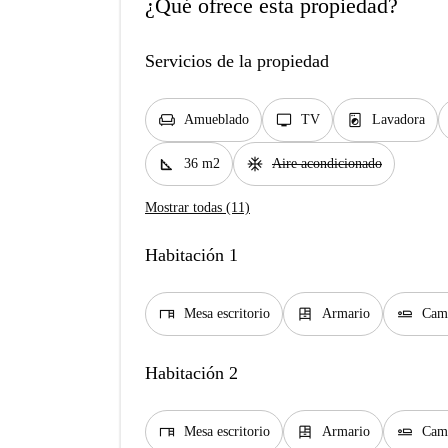
¿Qué ofrece esta propiedad?
Servicios de la propiedad
chair
tv
local_laundry_service
Amueblado
TV
Lavadora
square_foot
ac_unit
36 m2
Aire acondicionado
Mostrar todas (11)
Habitación 1
desk
dresser
airline_seat_flat
Mesa escritorio
Armario
Cam
Habitación 2
desk
dresser
airline_seat_flat
Mesa escritorio
Armario
Cam