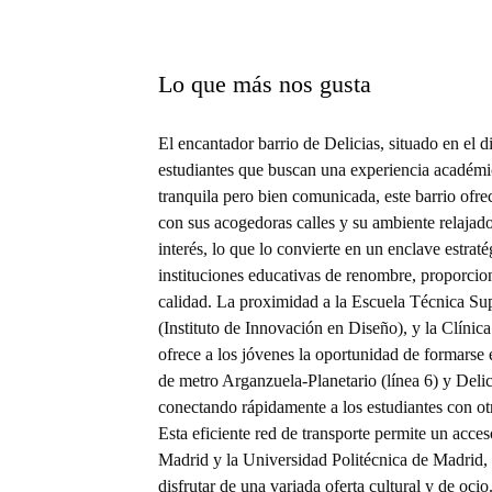
con electrodomésticos, que incluyen refrigerado
ofrecen un amplio espacio de almacenamiento par
de la cocina está diseñada para ser práctica y f
Lo que más nos gusta
características más destacadas del apartamento es
La terraza es espaciosa, lo que la convierte en un 
compartir momentos con amigos. Al tratarse de un
El encantador barrio de Delicias, situado en el d
reciben una excelente luz natural durante todo el
estudiantes que buscan una experiencia académi
entrar a vivir, incluidos muebles, electrodomést
tranquila pero bien comunicada, este barrio ofrec
que los estudiantes puedan instalarse cómodamen
con sus acogedoras calles y su ambiente relajad
interés, lo que lo convierte en un enclave estraté
instituciones educativas de renombre, proporcio
calidad. La proximidad a la Escuela Técnica Su
(Instituto de Innovación en Diseño), y la Clín
ofrece a los jóvenes la oportunidad de formarse
de metro Arganzuela-Planetario (línea 6) y Delici
conectando rápidamente a los estudiantes con otr
Esta eficiente red de transporte permite un acce
Madrid y la Universidad Politécnica de Madrid, e
disfrutar de una variada oferta cultural y de ocio.