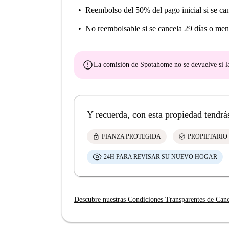
Reembolso del 50% del pago inicial
si se ca
No reembolsable
si se cancela 29 días o men
error
La comisión de Spotahome
no se devuelve
si l
Y recuerda, con esta propiedad tendrá
lock
check_circle
FIANZA PROTEGIDA
PROPIETARIO
24H PARA REVISAR SU NUEVO HOGAR
Descubre nuestras Condiciones Transparentes de Can