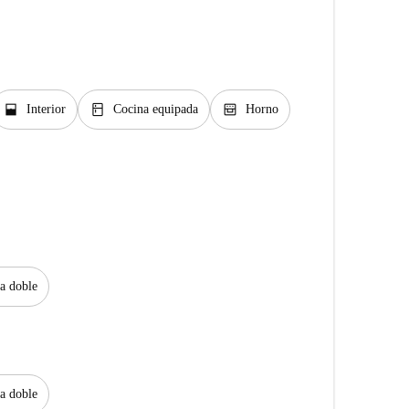
window_open
kitchen
oven_gen
Interior
Cocina equipada
Horno
a doble
a doble