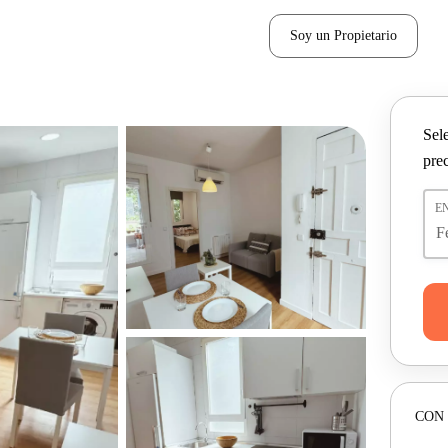
Soy un Propietario
Sel
pre
E
CON 