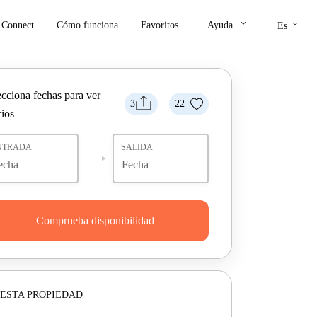
keyboard_arrow_down
keyboard_arrow_down
Connect
Cómo funciona
Favoritos
Ayuda
Es
ecciona fechas para ver
3
22
cios
NTRADA
SALIDA
Comprueba disponibilidad
ESTA PROPIEDAD