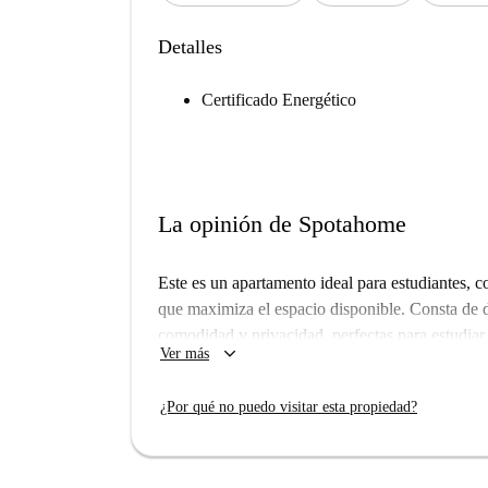
Detalles
Certificado Energético
La opinión de Spotahome
Este es un apartamento ideal para estudiantes, 
que maximiza el espacio disponible. Consta de d
comodidad y privacidad, perfectas para estudiar
keyboard_arrow_down
Ver más
ventanas que dan al exterior, lo que permite la 
apartamento es un espacio abierto que combina la
¿Por qué no puedo visitar esta propiedad?
concepto abierto crea una sensación de amplitud y 
equipada con un cómodo sofá y una mesa de café
comidas o trabajo en grupo. La cocina está inte