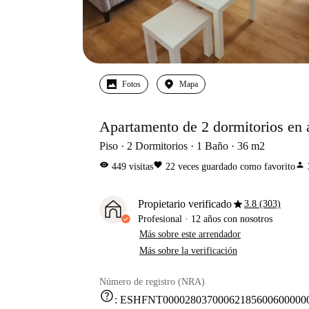
Fotos
Mapa
Apartamento de 2 dormitorios en a
Piso
2
Dormitorios
1
Baño
36
m2
visibility
favorite
person
449
visitas
22
veces guardado como favorito
star
Propietario verificado
3.8 (303)
Profesional
·
12 años
con nosotros
Más sobre este arrendador
Más sobre la verificación
Número de registro (NRA)
help
:
ESHFNT000028037000621856006000000