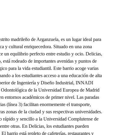
r, horno, microondas y vitrocerámica. Los gabinetes
a alimentos y utensilios de cocina. La distribución
uncional, con todo al alcance de la mano. Una de las
 la terraza, accesible desde la sala de estar-comedor.
lugar perfecto para relajarse, estudiar al aire libre o
 piso exterior, tanto las habitaciones como el salón
istrito madrileño de Arganzuela, es un lugar ideal para
 día. El piso está totalmente equipado y listo para
ca y cultural enriquecedora. Situado en una zona
icos y utensilios de cocina. Todo está preparado para
e un equilibrio perfecto entre estudio y ocio. Delicias,
te desde el primer día.
o, está rodeado de importantes avenidas y puntos de
gico para la vida estudiantil. Este barrio acoge varias
nando a los estudiantes acceso a una educación de alta
perior de Ingeniería y Diseño Industrial, INNADI
ica Odontológica de la Universidad Europea de Madrid
 en entornos académicos de primer nivel. Las paradas
as (línea 3) facilitan enormemente el transporte,
as zonas de la ciudad y sus respectivas universidades.
so rápido y sencillo a la Universidad Complutense de
ntre otras. En Delicias, los estudiantes pueden
 El barrio está repleto de cafeterías, restaurantes y