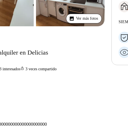
Ver más fotos
SIE
lquiler en Delicias
ios_share
3
interesados
3
veces compartido
00000000000000000000