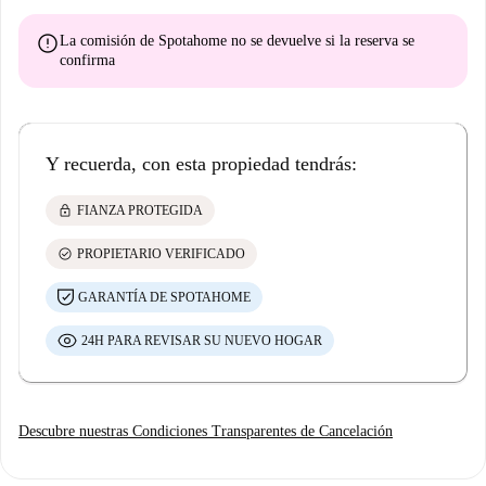
error
La comisión de Spotahome
no se devuelve
si la reserva se
confirma
Y recuerda, con esta propiedad tendrás:
lock
FIANZA PROTEGIDA
check_circle
PROPIETARIO VERIFICADO
GARANTÍA DE SPOTAHOME
24H PARA REVISAR SU NUEVO HOGAR
Descubre nuestras Condiciones Transparentes de Cancelación