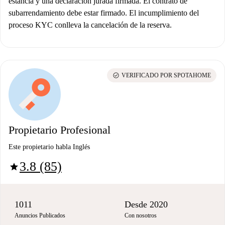
estancia y una declaración jurada firmada. El contrato de
subarrendamiento debe estar firmado. El incumplimiento del
proceso KYC conlleva la cancelación de la reserva.
check_circle
VERIFICADO POR SPOTAHOME
Propietario Profesional
Este propietario habla Inglés
3.8 (85)
star
1011
Desde 2020
Anuncios Publicados
Con nosotros