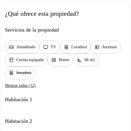
¿Qué ofrece esta propiedad?
Servicios de la propiedad
chair
tv
local_laundry_service
elevator
Amueblado
TV
Lavadora
Ascensor
kitchen
oven_gen
square_foot
Cocina equipada
Horno
66 m2
local_laundry_service
Secadora
Mostrar todas (12)
Habitación 1
Habitación 2