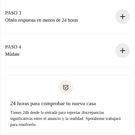
Recuerda que no te cobraremos nada hasta que el
propietario acepte.
PASO 3
Obtén respuesta en menos de 24 horas
El propietario tiene menos de 24 horas para confirmar.
Si es aceptada, te haremos el cargo y te pondremos en
contacto con el propietario.
PASO 4
Si es rechazada: No te haremos ningún cargo y te
Múdate
ofreceremos alternativas.
Acuerda con el propietario los detalles de tu llegada,
Documentos necesarios si tu propiedad es “
Spotahome
recogida de llaves, etc.
plus
”.
Spotahome sólo transferirá el primer pago al propietario si
Documento de identidad o Pasaporte
no nos comunicas ningún problema.
Prueba de solvencia
Domiciliación del pago
24 horas para comprobar tu nueva casa
Tienes 24h desde la entrada para reportar discrepancias
significativas entre el anuncio y la realidad. Spotahome trabajará
para resolverlo.