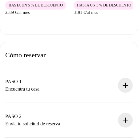
HASTA UN 5 % DE DESCUENTO
HASTA UN 5 % DE DESCUENTO
2589 €
/
al mes
3191 €
/
al mes
Cómo reservar
PASO 1
Encuentra tu casa
Proceso de reserva 100% online.
Casas y Propietarios verificados.
Tienes toda la información necesaria por adelantado.
PASO 2
Envía tu solicitud de reserva
Envía detalles básicos de tu perfil y de tu método de pago.