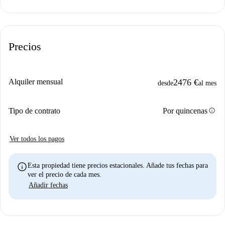
Precios
Alquiler mensual
2476 €
desde
al mes
info
Tipo de contrato
Por quincenas
Ver todos los pagos
info
Esta propiedad tiene precios estacionales. Añade tus fechas para
ver el precio de cada mes.
Añadir fechas