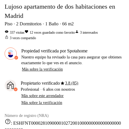
Lujoso apartamento de dos habitaciones en
Madrid
Piso
2
Dormitorios
1
Baño
66
m2
visibility
favorite
person
337
visitas
12
veces guardado como favorito
3
interesados
ios_share
3
veces compartido
Propiedad verificada por Spotahome
Nuestro equipo ha revisado la casa para asegurar que obtienes
exactamente lo que ves en el anuncio.
Más sobre la verificación
star
Propietario verificado
3.8 (85)
Profesional
·
6 años
con nosotros
Más sobre este arrendador
Más sobre la verificación
Número de registro (NRA)
help
:
ESHFNT000028109000010272001000000000000000000