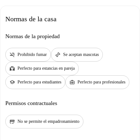
Normas de la casa
Normas de la propiedad
smoke_free
pet_supplies
Prohibido fumar
Se aceptan mascotas
partner_heart
Perfecto para estancias en pareja
school
business_center
Perfecto para estudiantes
Perfecto para profesionales
Permisos contractuales
credit_score
No se permite el empadronamiento