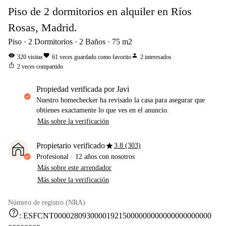
Piso de 2 dormitorios en alquiler en Ríos
Rosas, Madrid.
Piso
2
Dormitorios
2
Baños
75
m2
visibility
favorite
person
320
visitas
61
veces guardado como favorito
2
interesados
ios_share
2
veces compartido
propiedad verificada por Javi
Nuestro homechecker ha revisado la casa para asegurar que
obtienes exactamente lo que ves en el anuncio.
Más sobre la verificación
star
Propietario verificado
3.8 (303)
Profesional
·
12 años
con nosotros
Más sobre este arrendador
Más sobre la verificación
Número de registro (NRA)
help
:
ESFCNT000028093000019215000000000000000000000