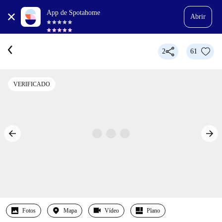
App de Spotahome
Abrir
2
61
VERIFICADO
Fotos
Mapa
Vídeo
Plano