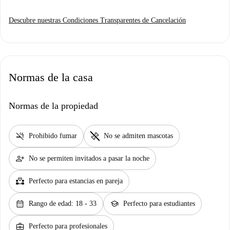
Descubre nuestras Condiciones Transparentes de Cancelación
Normas de la casa
Normas de la propiedad
smoke_free
pet_supplies
Prohibido fumar
No se admiten mascotas
person_add
No se permiten invitados a pasar la noche
partner_heart
Perfecto para estancias en pareja
calendar_month
school
Rango de edad: 18 - 33
Perfecto para estudiantes
business_center
Perfecto para profesionales