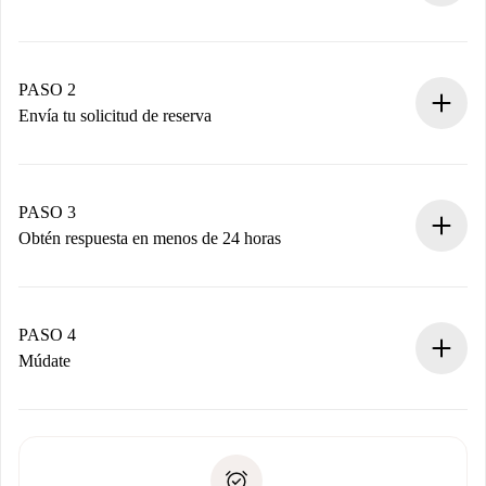
Proceso de reserva 100% online.
Casas y Propietarios verificados.
Tienes toda la información necesaria por adelantado.
PASO 2
Envía tu solicitud de reserva
Envía detalles básicos de tu perfil y de tu método de pago.
Recuerda que no te cobraremos nada hasta que el
propietario acepte.
PASO 3
Obtén respuesta en menos de 24 horas
El propietario tiene menos de 24 horas para confirmar.
Si es aceptada, te haremos el cargo y te pondremos en
contacto con el propietario.
PASO 4
Si es rechazada: No te haremos ningún cargo y te
Múdate
ofreceremos alternativas.
Acuerda con el propietario los detalles de tu llegada,
Documentos necesarios si tu propiedad es “
Spotahome
recogida de llaves, etc.
plus
”.
Spotahome sólo transferirá el primer pago al propietario si
Documento de identidad o Pasaporte
no nos comunicas ningún problema.