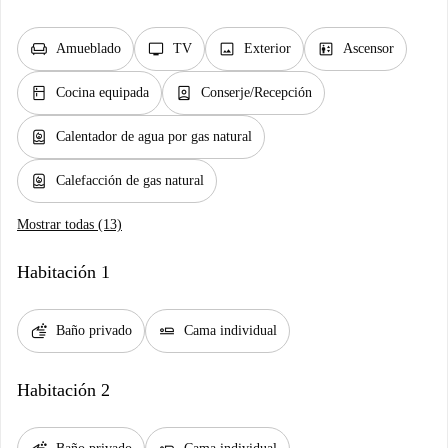
chair
tv
image
elevator
Amueblado
TV
Exterior
Ascensor
kitchen
person_book
Cocina equipada
Conserje/Recepción
water_heater
Calentador de agua por gas natural
water_heater
Calefacción de gas natural
Mostrar todas (13)
Habitación 1
soap
airline_seat_flat
Baño privado
Cama individual
Habitación 2