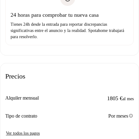
Prueba de solvencia
Domiciliación del pago
24 horas para comprobar tu nueva casa
Tienes 24h desde la entrada para reportar discrepancias
significativas entre el anuncio y la realidad. Spotahome trabajará
para resolverlo.
Precios
Alquiler mensual
1805 €
al mes
info
Tipo de contrato
Por meses
Ver todos los pagos