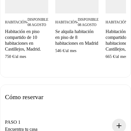
DISPONIBLE
DISPONIBLE
D
HABITACIÓN
HABITACIÓN
HABITACIÓN
■
■
■
08 AGOSTO
08 AGOSTO
0
Habitación en piso
Se alquila habitación
Habitación en
compartido de 10
en piso de 8
compartido d
habitaciones en
habitaciones en Madrid
habitaciones 
Castillejos, Madrid.
Castillejos, M
546 €
/
al mes
750 €
/
al mes
665 €
/
al mes
Cómo reservar
PASO 1
Encuentra tu casa