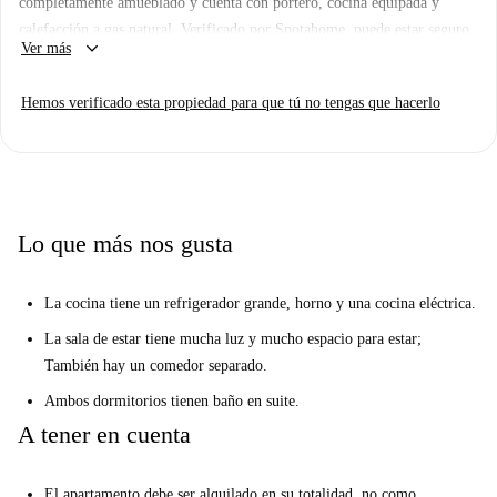
completamente amueblado y cuenta con portero, cocina equipada y
calefacción a gas natural. Verificado por Spotahome, puede estar seguro
keyboard_arrow_down
Ver más
de su calidad y fiabilidad.
Ubicado en el vibrante barrio de Ríos Rosas, encontrará el Árbol de
Hemos verificado esta propiedad para que tú no tengas que hacerlo
Matilda y el mural "Sólo el Amor" de El Rey de la Ruina a poca
distancia. También hay restaurantes cercanos como Burghetto e Il
Pastaio, lo que lo convierte en un lugar perfecto para vivir. ¡Descubra
esta fantástica oportunidad hoy mismo!
Lo que más nos gusta
La cocina tiene un refrigerador grande, horno y una cocina eléctrica.
La sala de estar tiene mucha luz y mucho espacio para estar;
También hay un comedor separado.
Ambos dormitorios tienen baño en suite.
A tener en cuenta
El apartamento debe ser alquilado en su totalidad, no como