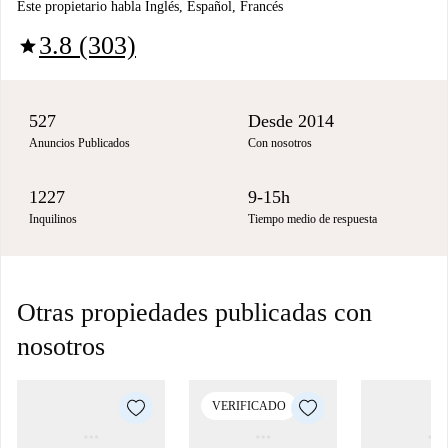
Este propietario habla Inglés, Español, Francés
3.8 (303)
star
527
Desde 2014
Anuncios Publicados
Con nosotros
1227
9-15h
Inquilinos
Tiempo medio de respuesta
Otras propiedades publicadas con
nosotros
VERIFICADO