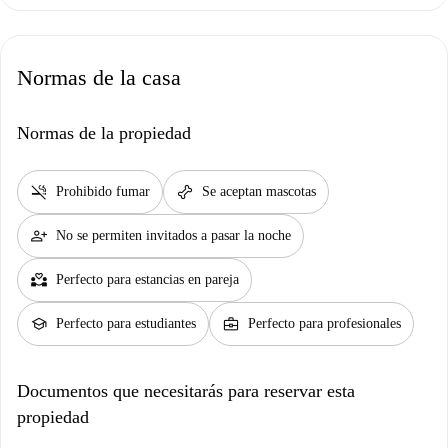
Normas de la casa
Normas de la propiedad
smoke_free
pet_supplies
Prohibido fumar
Se aceptan mascotas
person_add
No se permiten invitados a pasar la noche
partner_heart
Perfecto para estancias en pareja
school
business_center
Perfecto para estudiantes
Perfecto para profesionales
Documentos que necesitarás para reservar esta
propiedad