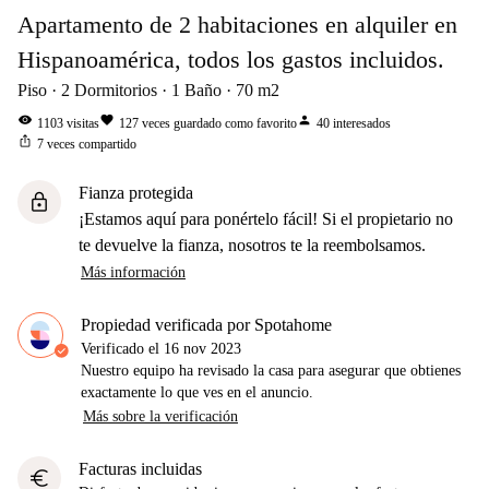
Apartamento de 2 habitaciones en alquiler en
Hispanoamérica, todos los gastos incluidos.
Piso
2
Dormitorios
1
Baño
70
m2
visibility
favorite
person
1103
visitas
127
veces guardado como favorito
40
interesados
ios_share
7
veces compartido
Fianza protegida
lock
¡Estamos aquí para ponértelo fácil! Si el propietario no
te devuelve la fianza, nosotros te la reembolsamos.
Más información
Propiedad verificada por Spotahome
Verificado el
16 nov 2023
Nuestro equipo ha revisado la casa para asegurar que obtienes
exactamente lo que ves en el anuncio.
Más sobre la verificación
Facturas incluidas
euro