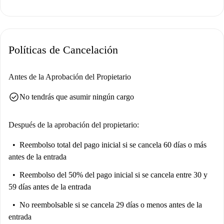
garantiza un ambiente agradable durante todo el año. Todos los gastos,
incluyendo electricidad, agua, gas y Wi-Fi, están incluidos para que
disfrute de una estancia sin preocupaciones. Se admiten mascotas,
ofreciendo flexibilidad a sus dueños. No se permiten visitas nocturnas.
Políticas de Cancelación
Situado en Hispanoamérica, el apartamento goza de proximidad a
diversos restaurantes como Papa John's, Coalla y Marcelino. Podrá
Antes de la Aprobación del Propietario
degustar la gastronomía mediterránea en La Cocina de Danielli y Casa
check_circle
No tendrás que asumir ningún cargo
Ormaza. La zona cuenta con una amplia oferta gastronómica que le
permitirá disfrutar de una experiencia culinaria variada. Todos los
propietarios han sido verificados profesionalmente, lo que garantiza un
Después de la aprobación del propietario:
proceso de alquiler sin complicaciones. ¡Reserve su próximo hogar con
Reembolso total del pago inicial
si se cancela 60 días o más
Spotahome hoy mismo!
antes de la entrada
Reembolso del 50% del pago inicial
si se cancela entre 30 y
59 días antes de la entrada
No reembolsable
si se cancela 29 días o menos antes de la
entrada