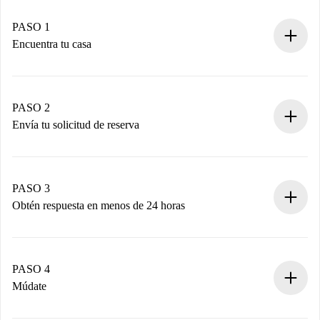
PASO 1
Encuentra tu casa
Proceso de reserva 100% online.
Casas y Propietarios verificados.
Tienes toda la información necesaria por adelantado.
PASO 2
Envía tu solicitud de reserva
Envía detalles básicos de tu perfil y de tu método de pago.
Recuerda que no te cobraremos nada hasta que el
propietario acepte.
PASO 3
Obtén respuesta en menos de 24 horas
El propietario tiene menos de 24 horas para confirmar.
Si es aceptada, te haremos el cargo y te pondremos en
contacto con el propietario.
PASO 4
Si es rechazada: No te haremos ningún cargo y te
Múdate
ofreceremos alternativas.
Acuerda con el propietario los detalles de tu llegada,
Documentos necesarios si tu propiedad es “
Spotahome