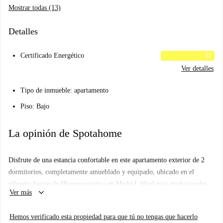
Mostrar todas (13)
Detalles
Certificado Energético
D
Ver detalles
Tipo de inmueble: apartamento
Piso: Bajo
La opinión de Spotahome
Disfrute de una estancia confortable en este apartamento exterior de 2
dormitorios, completamente amueblado y equipado, ubicado en el
vibrante barrio de Hispanoamérica en Madrid. Ideal para profesionales,
keyboard_arrow_down
Ver más
estudiantes y parejas, este apartamento cuenta con una cocina equipada
con electrodomésticos modernos como horno, lavavajillas, TV y
Hemos verificado esta propiedad para que tú no tengas que hacerlo
lavadora compartida con secadora privada. El aire acondicionado central