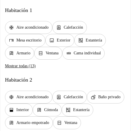
Habitación 1
ac_unit
water_heater
Aire acondicionado
Calefacción
desk
image
shelves
Mesa escritorio
Exterior
Estantería
dresser
window_closed
airline_seat_flat
Armario
Ventana
Cama individual
Mostrar todas (13)
Habitación 2
ac_unit
water_heater
soap
Aire acondicionado
Calefacción
Baño privado
window_open
dresser
shelves
Interior
Cómoda
Estantería
dresser
window_closed
Armario empotrado
Ventana