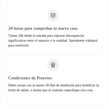
recogida de llaves, etc.
plus
”.
Spotahome sólo transferirá el primer pago al propietario si
Documento de identidad o Pasaporte
no nos comunicas ningún problema.
Prueba de solvencia
Domiciliación del pago
24 horas para comprobar tu nueva casa
Tienes 24h desde la entrada para reportar discrepancias
significativas entre el anuncio y la realidad. Spotahome trabajará
para resolverlo.
Condiciones de Preaviso
Debes avisar con al menos 30 días de antelación para modificar tu
fecha de salida, a menos que tu contrato especifique otra cosa.