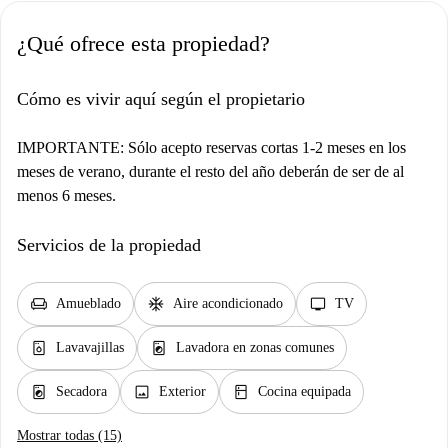
¿Qué ofrece esta propiedad?
Cómo es vivir aquí según el propietario
IMPORTANTE: Sólo acepto reservas cortas 1-2 meses en los
meses de verano, durante el resto del año deberán de ser de al
menos 6 meses.
Servicios de la propiedad
chair
ac_unit
tv
Amueblado
Aire acondicionado
TV
dishwasher_gen
local_laundry_service
Lavavajillas
Lavadora en zonas comunes
local_laundry_service
image
kitchen
Secadora
Exterior
Cocina equipada
Mostrar todas (15)