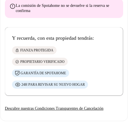
error
La comisión de Spotahome
no se devuelve
si la reserva se
confirma
Y recuerda, con esta propiedad tendrás:
lock
FIANZA PROTEGIDA
check_circle
PROPIETARIO VERIFICADO
GARANTÍA DE SPOTAHOME
24H PARA REVISAR SU NUEVO HOGAR
Descubre nuestras Condiciones Transparentes de Cancelación