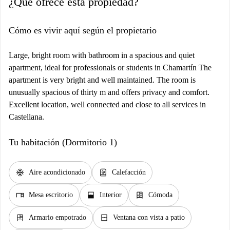
¿Qué ofrece esta propiedad?
Cómo es vivir aquí según el propietario
Large, bright room with bathroom in a spacious and quiet
apartment, ideal for professionals or students in Chamartín The
apartment is very bright and well maintained. The room is
unusually spacious of thirty m and offers privacy and comfort.
Excellent location, well connected and close to all services in
Castellana.
Tu habitación (Dormitorio 1)
ac_unit
water_heater
Aire acondicionado
Calefacción
desk
window_open
dresser
Mesa escritorio
Interior
Cómoda
dresser
window_closed
Armario empotrado
Ventana con vista a patio