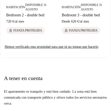
Castilla. Además, quienes tengan interés en la educación encontrarán la
DISPONIBLE 31
DISPONIBLE 31
Escuela de Negocios Aristeo cerca. No pierda esta magnífica oportunidad
HABITACIÓN
HABITACIÓN
■
■
AGOSTO
AGOSTO
de alquiler en el corazón de Madrid.
Bedroom 2 - double bed
Bedroom 3 - double bed
720 €
/
al mes
Desde
620 €
/
al mes
lock
lock
FIANZA PROTEGIDA
FIANZA PROTEGIDA
Hemos verificado esta propiedad para que tú no tengas que hacerlo
A tener en cuenta
El apartamento es tranquilo y está bien cuidado. La zona está bien
comunicada con transporte público y ofrece todos los servicios necesarios
cerca.