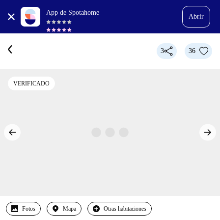
App de Spotahome
Abrir
3
36
VERIFICADO
Fotos
Mapa
Otras habitaciones