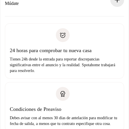
Si es rechazada: No te haremos ningún cargo y te
Múdate
ofreceremos alternativas.
Acuerda con el propietario los detalles de tu llegada,
Documentos necesarios si tu propiedad es “
Spotahome
recogida de llaves, etc.
plus
”.
Spotahome sólo transferirá el primer pago al propietario si
Documento de identidad o Pasaporte
no nos comunicas ningún problema.
Prueba de solvencia
Domiciliación del pago
24 horas para comprobar tu nueva casa
Tienes 24h desde la entrada para reportar discrepancias
significativas entre el anuncio y la realidad. Spotahome trabajará
para resolverlo.
Condiciones de Preaviso
Debes avisar con al menos 30 días de antelación para modificar tu
fecha de salida, a menos que tu contrato especifique otra cosa.