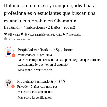
Habitación luminosa y tranquila, ideal para
profesionales o estudiantes que buscan una
estancia confortable en Chamartín.
Habitación
4
habitaciones
2
Baños
200
m2
visibility
favorite
person
613
visitas
36
veces guardado como favorito
7
interesados
ios_share
3
veces compartido
Propiedad verificada por Spotahome
Verificado el
16 feb 2024
Nuestro equipo ha revisado la casa para asegurar que obtienes
exactamente lo que ves en el anuncio.
Más sobre la verificación
star
Propietario verificado
3.8 (27)
Privado
·
7 años
con nosotros
Más sobre este arrendador
Más sobre la verificación