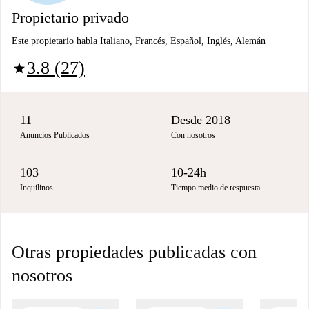
Propietario privado
Este propietario habla Italiano, Francés, Español, Inglés, Alemán
3.8 (27)
star
11
Desde 2018
Anuncios Publicados
Con nosotros
103
10-24h
Inquilinos
Tiempo medio de respuesta
Otras propiedades publicadas con
nosotros