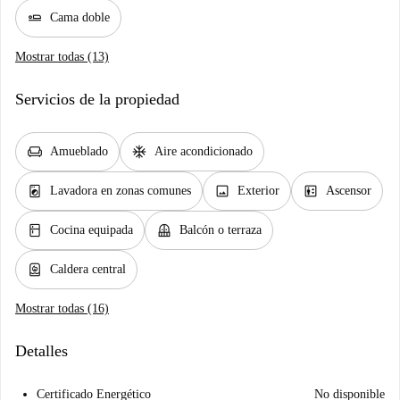
airline_seat_flat
Cama doble
Mostrar todas (13)
Servicios de la propiedad
chair
ac_unit
Amueblado
Aire acondicionado
local_laundry_service
image
elevator
Lavadora en zonas comunes
Exterior
Ascensor
kitchen
balcony
Cocina equipada
Balcón o terraza
water_heater
Caldera central
Mostrar todas (16)
Detalles
Certificado Energético
No disponible