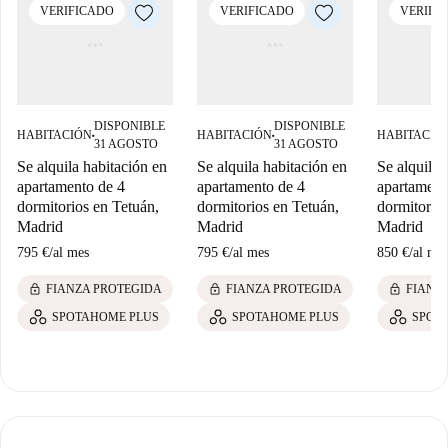
VERIFICADO
VERIFICADO
VERIFI
DISPONIBLE
DISPONIBLE
HABITACIÓN
HABITACIÓN
HABITACIÓ
■
■
31 AGOSTO
31 AGOSTO
Se alquila habitación en
Se alquila habitación en
Se alquila 
apartamento de 4
apartamento de 4
apartament
dormitorios en Tetuán,
dormitorios en Tetuán,
dormitorios
Madrid
Madrid
Madrid
795 €
/
al mes
795 €
/
al mes
850 €
/
al me
lock
lock
lock
FIANZA PROTEGIDA
FIANZA PROTEGIDA
FIANZ
SPOTAHOME PLUS
SPOTAHOME PLUS
SPOT