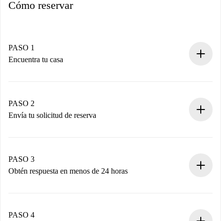
Cómo reservar
PASO 1
Encuentra tu casa
Proceso de reserva 100% online.
Casas y Propietarios verificados.
Tienes toda la información necesaria por adelantado.
PASO 2
Envía tu solicitud de reserva
Envía detalles básicos de tu perfil y de tu método de pago.
Recuerda que no te cobraremos nada hasta que el
propietario acepte.
PASO 3
Obtén respuesta en menos de 24 horas
El propietario tiene menos de 24 horas para confirmar.
Si es aceptada, te haremos el cargo y te pondremos en
contacto con el propietario.
PASO 4