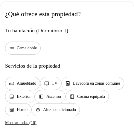
¿Qué ofrece esta propiedad?
Tu habitación (Dormitorio 1)
airline_seat_flat
Cama doble
Servicios de la propiedad
chair
tv
local_laundry_service
Amueblado
TV
Lavadora en zonas comunes
image
elevator
kitchen
Exterior
Ascensor
Cocina equipada
oven_gen
ac_unit
Horno
Aire acondicionado
Mostrar todas (10)