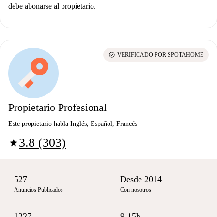
debe abonarse al propietario.
check_circle
VERIFICADO POR SPOTAHOME
Propietario Profesional
Este propietario habla Inglés, Español, Francés
3.8 (303)
star
527
Desde 2014
Anuncios Publicados
Con nosotros
1227
9-15h