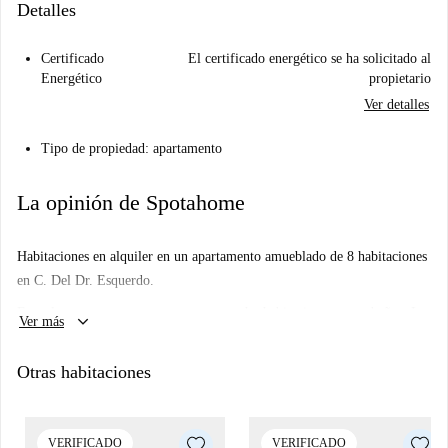
Detalles
Certificado
El certificado energético se ha solicitado al
Energético
propietario
Ver detalles
Tipo de propiedad: apartamento
La opinión de Spotahome
Habitaciones en alquiler en un apartamento amueblado de 8 habitaciones
en C. Del Dr. Esquerdo.
Este elegante apartamento cuenta con ocho habitaciones y tres baños. La
keyboard_arrow_down
Ver más
sala de estar es espaciosa y perfecta para disfrutar del tiempo con tus
amigos. La cocina comedor tiene una mesa grande para comer con tus
Otras habitaciones
compañeros de casa o invitados. Cada uno de los baños tiene un inodoro,
una ducha y un lavabo con almacenamiento. La cocina está equipada con
todos los electrodomésticos necesarios, incluido un refrigerador, una
VERIFICADO
VERIFICADO