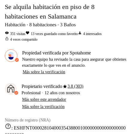
Se alquila habitación en piso de 8
habitaciones en Salamanca
Habitación
8
habitaciones
3
Baños
visibility
favorite
person
351
visitas
13
veces guardado como favorito
4
interesados
ios_share
4
veces compartido
Propiedad verificada por Spotahome
Nuestro equipo ha revisado la casa para asegurar que obtienes
exactamente lo que ves en el anuncio.
Más sobre la verificación
star
Propietario verificado
3.8 (303)
Profesional
·
12 años
con nosotros
Más sobre este arrendador
Más sobre la verificación
Número de registro (NRA)
help
:
ESHFNT000028104000354388001000000000000000000