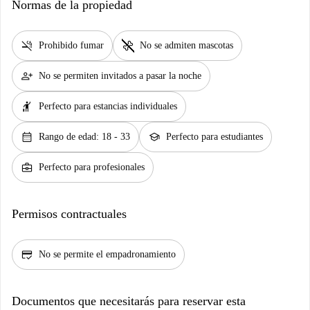
Normas de la propiedad
smoke_free
pet_supplies
Prohibido fumar
No se admiten mascotas
person_add
No se permiten invitados a pasar la noche
hail
Perfecto para estancias individuales
calendar_month
school
Rango de edad: 18 - 33
Perfecto para estudiantes
business_center
Perfecto para profesionales
Permisos contractuales
credit_score
No se permite el empadronamiento
Documentos que necesitarás para reservar esta