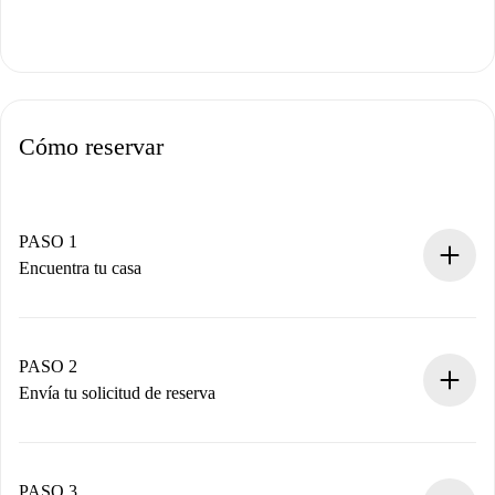
Cómo reservar
PASO 1
Encuentra tu casa
Proceso de reserva 100% online.
Casas y Propietarios verificados.
Tienes toda la información necesaria por adelantado.
PASO 2
Envía tu solicitud de reserva
Envía detalles básicos de tu perfil y de tu método de pago.
Recuerda que no te cobraremos nada hasta que el
propietario acepte.
PASO 3