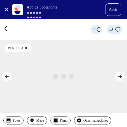
App de Spotahome
Abrir
4
13
VERIFICADO
Fotos
Mapa
Plano
Otras habitaciones