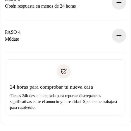
Obtén respuesta en menos de 24 horas
El propietario tiene menos de 24 horas para confirmar.
Si es aceptada, te haremos el cargo y te pondremos en
contacto con el propietario.
PASO 4
Si es rechazada: No te haremos ningún cargo y te
Múdate
ofreceremos alternativas.
Acuerda con el propietario los detalles de tu llegada,
Documentos necesarios si tu propiedad es “
Spotahome
recogida de llaves, etc.
plus
”.
Spotahome sólo transferirá el primer pago al propietario si
Documento de identidad o Pasaporte
no nos comunicas ningún problema.
Prueba de solvencia
Domiciliación del pago
24 horas para comprobar tu nueva casa
Tienes 24h desde la entrada para reportar discrepancias
significativas entre el anuncio y la realidad. Spotahome trabajará
para resolverlo.