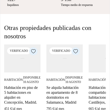
Inquilinos
Tiempo medio de respuesta
Otras propiedades publicadas con
nosotros
VERIFICADO
VERIFICADO
DISPONIBLE
DISPONIBLE
D
HABITACIÓN
HABITACIÓN
HABITACIÓN
■
■
■
10 AGOSTO
10 AGOSTO
1
Habitación en piso de
Se alquila habitación
Habitación en
5 habitaciones en
en apartamento de 8
compartido d
alquiler en
dormitorios en
habitaciones 
Concepción, Madrid.
Salamanca, Madrid
Castillejos, M
451 €
/
al mes
795 €
/
al mes
665 €
/
al mes