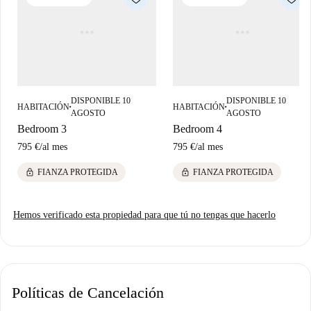
estufa, una lavadora, un horno, un microondas y gabinetes para
almacenar alimentos y utensilios.
DISPONIBLE 10
DISPONIBLE 10
HABITACIÓN
HABITACIÓN
■
■
AGOSTO
AGOSTO
Bedroom 3
Bedroom 4
795 €
/
al mes
795 €
/
al mes
lock
lock
FIANZA PROTEGIDA
FIANZA PROTEGIDA
Hemos verificado esta propiedad para que tú no tengas que hacerlo
Políticas de Cancelación