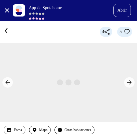
App de Spotahome
Abrir
4
5
Fotos
Mapa
Otras habitaciones