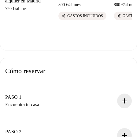
alquiler en Madrid
800 €
/
al mes
800 €
/
al mes
720 €
/
al mes
euro
euro
GASTOS INCLUIDOS
GASTOS
Cómo reservar
PASO 1
Encuentra tu casa
Proceso de reserva 100% online.
Casas y Propietarios verificados.
Tienes toda la información necesaria por adelantado.
PASO 2