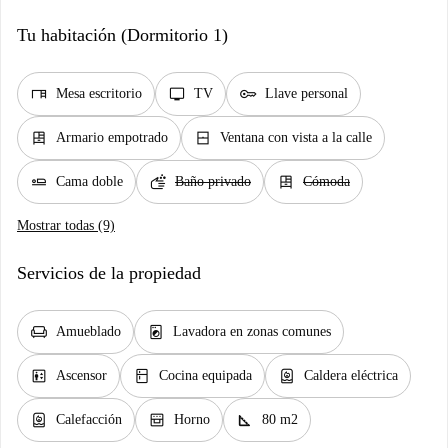
Tu habitación (Dormitorio 1)
desk
tv
key
Mesa escritorio
TV
Llave personal
dresser
window_closed
Armario empotrado
Ventana con vista a la calle
airline_seat_flat
soap
dresser
Cama doble
Baño privado
Cómoda
Mostrar todas (9)
Servicios de la propiedad
chair
local_laundry_service
Amueblado
Lavadora en zonas comunes
elevator
kitchen
water_heater
Ascensor
Cocina equipada
Caldera eléctrica
water_heater
oven_gen
square_foot
Calefacción
Horno
80 m2