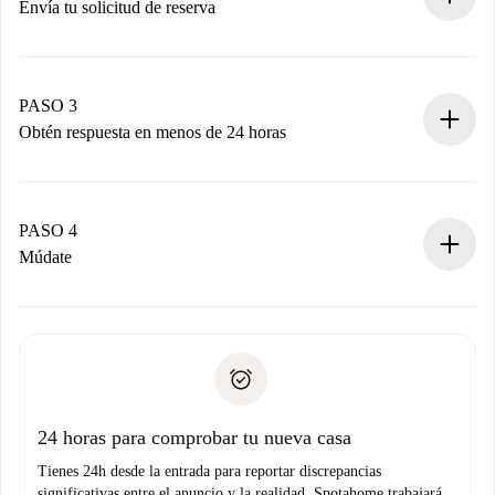
Envía tu solicitud de reserva
Envía detalles básicos de tu perfil y de tu método de pago.
Recuerda que no te cobraremos nada hasta que el
propietario acepte.
PASO 3
Obtén respuesta en menos de 24 horas
El propietario tiene menos de 24 horas para confirmar.
Si es aceptada, te haremos el cargo y te pondremos en
contacto con el propietario.
PASO 4
Si es rechazada: No te haremos ningún cargo y te
Múdate
ofreceremos alternativas.
Acuerda con el propietario los detalles de tu llegada,
Documentos necesarios si tu propiedad es “
Spotahome
recogida de llaves, etc.
plus
”.
Spotahome sólo transferirá el primer pago al propietario si
Documento de identidad o Pasaporte
no nos comunicas ningún problema.
Prueba de solvencia
Domiciliación del pago
24 horas para comprobar tu nueva casa
Tienes 24h desde la entrada para reportar discrepancias
significativas entre el anuncio y la realidad. Spotahome trabajará