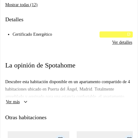
Mostrar todas (12)
Detalles
Certificado Energético
D
Ver detalles
La opinión de Spotahome
Descubre esta habitación disponible en un apartamento compartido de 4
habitaciones ubicado en Puerta del Ángel, Madrid. Totalmente
amueblado y equipado para una estancia confortable, el apartamento
keyboard_arrow_down
Ver más
incluye calefacción central, lavadora y una cocina amueblada con horno
de uso compartido. Todos los gastos (electricidad, agua, gas y wifi) están
Otras habitaciones
incluidos. Ten en cuenta que no se permite fumar, mascotas ni visitas
nocturnas.
Puerta del Ángel ofrece una vibrante experiencia urbana. Muy cerca se