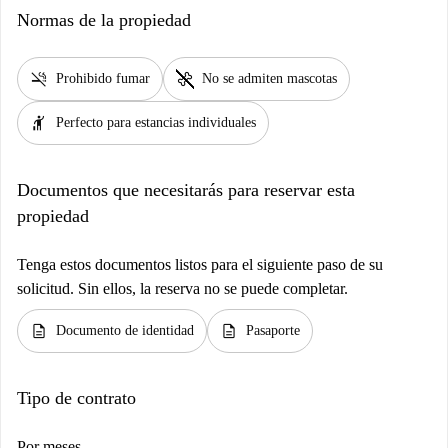
Normas de la propiedad
smoke_free
pet_supplies
Prohibido fumar
No se admiten mascotas
hail
Perfecto para estancias individuales
Documentos que necesitarás para reservar esta
propiedad
Tenga estos documentos listos para el siguiente paso de su
solicitud. Sin ellos, la reserva no se puede completar.
description
description
Documento de identidad
Pasaporte
Tipo de contrato
Por meses