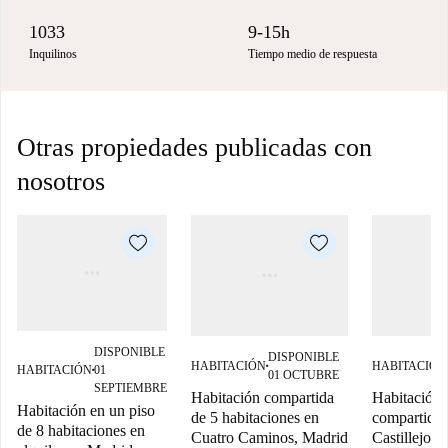
1033
9-15h
Inquilinos
Tiempo medio de respuesta
Otras propiedades publicadas con
nosotros
DISPONIBLE
DISPONIBLE
HABITACIÓN
HABITACIÓN
HABITACIÓN
01
■
■
01 OCTUBRE
SEPTIEMBRE
Habitación compartida
Habitación 
Habitación en un piso
de 5 habitaciones en
compartido
de 8 habitaciones en
Cuatro Caminos, Madrid
Castillejos,