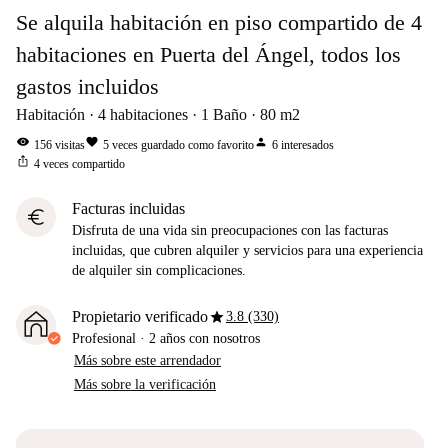
Se alquila habitación en piso compartido de 4
habitaciones en Puerta del Ángel, todos los
gastos incluidos
Habitación
4
habitaciones
1
Baño
80
m2
visibility
favorite
person
156
visitas
5
veces guardado como favorito
6
interesados
ios_share
4
veces compartido
Facturas incluidas
euro
Disfruta de una vida sin preocupaciones con las facturas
incluidas, que cubren alquiler y servicios para una experiencia
de alquiler sin complicaciones.
star
Propietario verificado
3.8 (330)
Profesional
·
2 años
con nosotros
Más sobre este arrendador
Más sobre la verificación