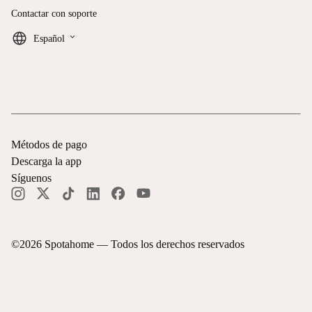
Contactar con soporte
keyboard_arrow_down
Español
Métodos de pago
Descarga la app
Síguenos
©
2026
Spotahome —
Todos los derechos reservados