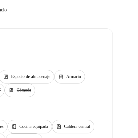
ncio
package
dresser
Espacio de almacenaje
Armario
dresser
V
Cómoda
kitchen
water_heater
es
Cocina equipada
Caldera central