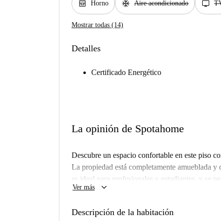
oven_gen
ac_unit
tv
Horno
Aire acondicionado
T
Mostrar todas (14)
Detalles
Certificado Energético
La opinión de Spotahome
Descubre un espacio confortable en este piso c
La propiedad está completamente amueblada y c
es ideal para profesionales y estudiantes, y se p
keyboard_arrow_down
Ver más
incluidos (electricidad, agua, gas y wifi), y Sp
garantizar la calidad del piso.
Descripción de la habitación
El barrio de Zofío ofrece fácil acceso a restau