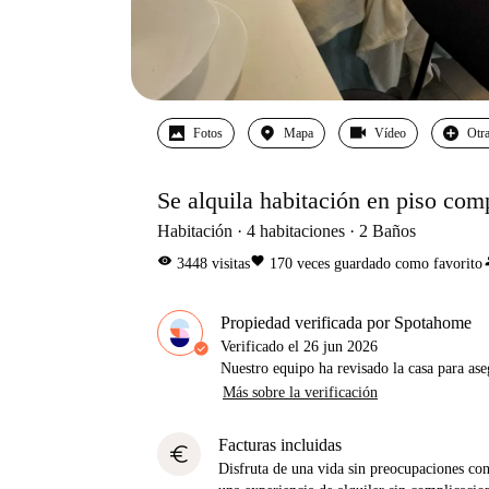
Fotos
Mapa
Vídeo
Otra
Se alquila habitación en piso com
Habitación
4
habitaciones
2
Baños
visibility
favorite
pe
3448
visitas
170
veces guardado como favorito
Propiedad verificada por Spotahome
Verificado el
26 jun 2026
Nuestro equipo ha revisado la casa para ase
Más sobre la verificación
Facturas incluidas
euro
Disfruta de una vida sin preocupaciones con 