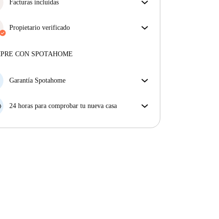
obtienes exactamente lo que ves en el anuncio.
Facturas incluidas
Más sobre la verificación
Disfruta de una vida sin preocupaciones con las
facturas incluidas, que cubren alquiler y servicios
Propietario verificado
para una experiencia de alquiler sin complicaciones.
Profesional
·
6 años
con nosotros
Más sobre este arrendador
MPRE CON SPOTAHOME
Más sobre la verificación
Garantía Spotahome
Si el propietario cancela tu reserva dentro de las 48
horas previas a la fecha de entrada, Spotahome A) te
24 horas para comprobar tu nueva casa
ayudará a encontrar un nuevo alojamiento y cubrirá
Si existe alguna diferencia con el anuncio que viste
el hotel hasta que encuentres nueva casa o B) te hará
en Spotahome, comunícanoslo dentro de las 24 horas
la devolución íntegra de la reserva.
siguientes a tu llegada para que podamos buscar una
solución.