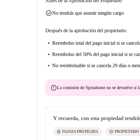
Antes de la Aprobación del Propietario
check_circle
No tendrás que asumir ningún cargo
Después de la aprobación del propietario:
Reembolso total del pago inicial
si se cancel
Reembolso del 50% del pago inicial
si se ca
No reembolsable
si se cancela 29 días o men
error
La comisión de Spotahome
no se devuelve
si l
Y recuerda, con esta propiedad tendrá
lock
check_circle
FIANZA PROTEGIDA
PROPIETARIO