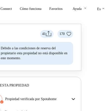
keyboard_arrow_down
keyboard_arrow_down
Connect
Cómo funciona
Favoritos
Ayuda
Es
41
170
Debido a las condiciones de reserva del
propietario esta propiedad no está disponible en
este momento.
ESTA PROPIEDAD
Propiedad verificada por Spotahome
Nuestro equipo ha revisado la casa para asegurar que