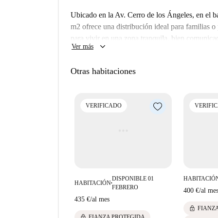
así como a mercados como Covirán, Bazar y Coali
Ubicado en la Av. Cerro de los Ángeles, en el ba
comunidad de Zofío y haz de este piso tu nuev
m2 ofrece una distribución ideal para familias 
para vivir en una zona tranquila, bien comunicad
keyboard_arrow_down
Ver más
Otras habitaciones
VERIFICADO
VERIFI
DISPONIBLE 01
HABITACIÓ
HABITACIÓN
■
FEBRERO
400 €
/
al me
435 €
/
al mes
lock
FIANZ
lock
FIANZA PROTEGIDA