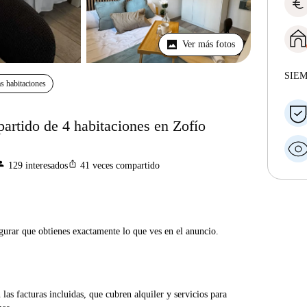
euro
Ver más fotos
SIE
s habitaciones
partido de 4 habitaciones en Zofío
rson
ios_share
129
interesados
41
veces compartido
gurar que obtienes exactamente lo que ves en el anuncio.
las facturas incluidas, que cubren alquiler y servicios para