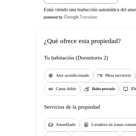
Estás viendo una traducción automática del anu
¿Qué ofrece esta propiedad?
Tu habitación (Dormitorio 2)
ac_unit
desk
Aire acondicionado
Mesa escritorio
airline_seat_flat
soap
tv
Cama doble
Baño privado
T
Servicios de la propiedad
chair
local_laundry_service
Amueblado
Lavadora en zonas comun