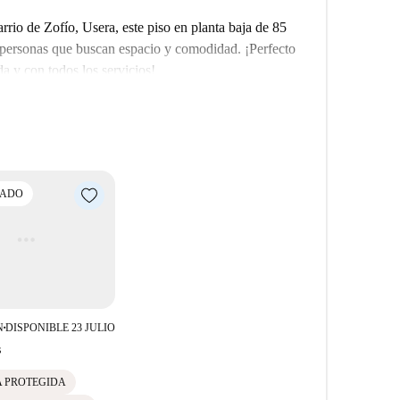
ment, a poca distancia a pie. ¡Únete a la vibrante
rrio de Zofío, Usera, este piso en planta baja de 85
o hogar hoy mismo!
o personas que buscan espacio y comodidad. ¡Perfecto
a y con todos los servicios!
CADO
N
DISPONIBLE 23 JULIO
■
s
A PROTEGIDA