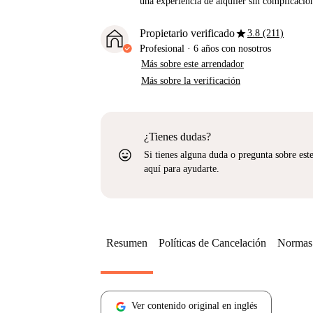
una experiencia de alquiler sin complicacio
star
Propietario verificado
3.8 (211)
Profesional
·
6 años
con nosotros
Más sobre este arrendador
Más sobre la verificación
¿Tienes dudas?
sentiment_very_satisfied
Si tienes alguna duda o pregunta sobre est
aquí para ayudarte.
Resumen
Políticas de Cancelación
Normas 
Ver contenido original en inglés