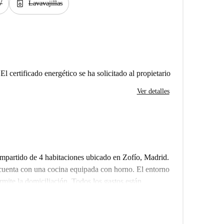
dishwasher_gen
V
Lavavajillas
El certificado energético se ha solicitado al propietario
Ver detalles
ompartido de 4 habitaciones ubicado en Zofío, Madrid.
uenta con una cocina equipada con horno. El entorno
ermite la domiciliación. Todos los gastos están
otahome ha realizado una inspección personal para
rantes como Salem II, Rincón del Mar y Tartas CLOE,