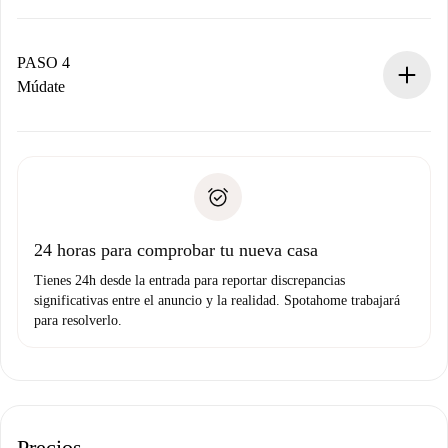
El propietario tiene menos de 24 horas para confirmar.
Si es aceptada, te haremos el cargo y te pondremos en
contacto con el propietario.
PASO 4
Si es rechazada: No te haremos ningún cargo y te
Múdate
ofreceremos alternativas.
Acuerda con el propietario los detalles de tu llegada,
Documentos necesarios si tu propiedad es “
Spotahome
recogida de llaves, etc.
plus
”.
Spotahome sólo transferirá el primer pago al propietario si
Documento de identidad o Pasaporte
no nos comunicas ningún problema.
Prueba de solvencia
Domiciliación del pago
24 horas para comprobar tu nueva casa
Tienes 24h desde la entrada para reportar discrepancias
significativas entre el anuncio y la realidad. Spotahome trabajará
para resolverlo.
Precios