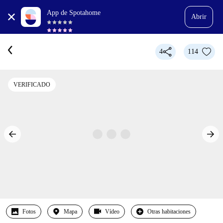
App de Spotahome
Abrir
4
114
VERIFICADO
Fotos
Mapa
Vídeo
Otras habitaciones