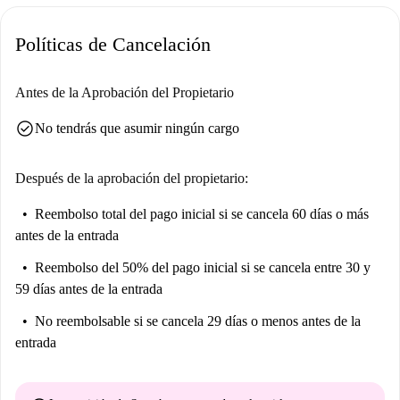
El apartamento se encuentra a solo una calle de la Plaza Prosperidad
(línea de metro 4). Tiene una parada de autobús a escasos pasos (línea 9
Políticas de Cancelación
que te lleva al IE) y si estudias en EAE estarás a escasos minutos a pie
de cualquiera de sus dos sedes. Además, hay un supermercado cruzando
Antes de la Aprobación del Propietario
la calle (además de muchos otros cercanos), tiendas y restaurantes, pero
en un barrio tranquilo y seguro.
check_circle
No tendrás que asumir ningún cargo
Después de la aprobación del propietario:
Reembolso total del pago inicial
si se cancela 60 días o más
antes de la entrada
Reembolso del 50% del pago inicial
si se cancela entre 30 y
59 días antes de la entrada
No reembolsable
si se cancela 29 días o menos antes de la
entrada