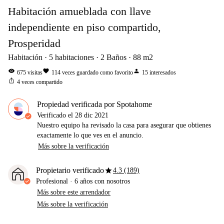
Habitación amueblada con llave
independiente en piso compartido,
Prosperidad
Habitación
5
habitaciones
2
Baños
88
m2
visibility
favorite
person
675
visitas
114
veces guardado como favorito
15
interesados
ios_share
4
veces compartido
Propiedad verificada por Spotahome
Verificado el
28 dic 2021
Nuestro equipo ha revisado la casa para asegurar que obtienes
exactamente lo que ves en el anuncio.
Más sobre la verificación
star
Propietario verificado
4.3 (189)
Profesional
·
6 años
con nosotros
Más sobre este arrendador
Más sobre la verificación