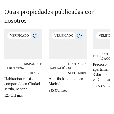
Otras propiedades publicadas con
nosotros
VERIFICADO
VERIFICADO
VERIFICA
DISPONI
PISO
■
10 AGOS
DISPONIBLE
DISPONIBLE
Precioso
HABITACIÓN
01
HABITACIÓN
01
apartamento 
■
■
SEPTIEMBRE
SEPTIEMBRE
3 dormitorio
Habitación en piso
Alquilo habitacion en
en Chamartí
compartido en Ciudad
Madrid
1565 €
/
al mes
Jardín, Madrid
945 €
/
al mes
525 €
/
al mes