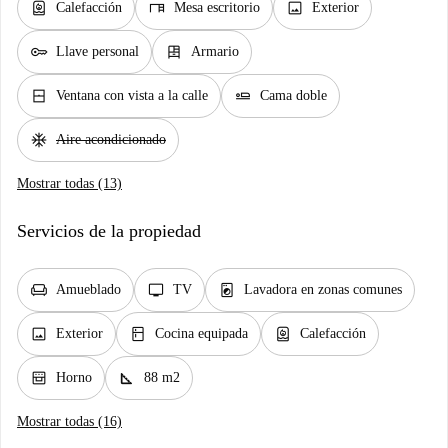
water_heater
desk
image
Calefacción
Mesa escritorio
Exterior
key
dresser
Llave personal
Armario
window_closed
airline_seat_flat
Ventana con vista a la calle
Cama doble
ac_unit
Aire acondicionado
Mostrar todas (13)
Servicios de la propiedad
chair
tv
local_laundry_service
Amueblado
TV
Lavadora en zonas comunes
image
kitchen
water_heater
Exterior
Cocina equipada
Calefacción
oven_gen
square_foot
Horno
88 m2
Mostrar todas (16)