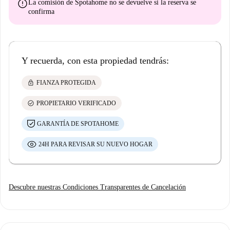
error
La comisión de Spotahome
no se devuelve
si la reserva se
confirma
Y recuerda, con esta propiedad tendrás:
lock
FIANZA PROTEGIDA
check_circle
PROPIETARIO VERIFICADO
GARANTÍA DE SPOTAHOME
24H PARA REVISAR SU NUEVO HOGAR
Descubre nuestras Condiciones Transparentes de Cancelación