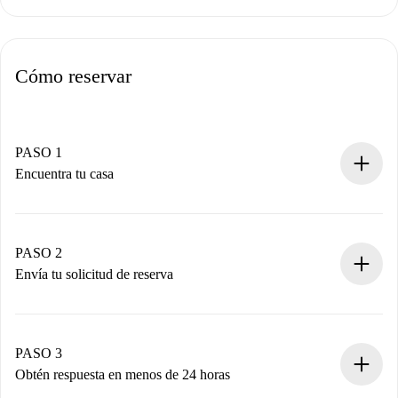
Cómo reservar
PASO 1
Encuentra tu casa
Proceso de reserva 100% online.
Casas y Propietarios verificados.
Tienes toda la información necesaria por adelantado.
PASO 2
Envía tu solicitud de reserva
Envía detalles básicos de tu perfil y de tu método de pago.
Recuerda que no te cobraremos nada hasta que el
propietario acepte.
PASO 3
Obtén respuesta en menos de 24 horas