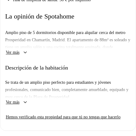
La opinión de Spotahome
Amplio piso de 5 dormitorios disponible para alquilar cerca del metro
Prosperidad en Chamartín, Madrid. El apartamento de 88m² es soleado y
tiene un amplio salón y una cocina totalmente equipada, donde
keyboard_arrow_down
Ver más
encontrará un horno y mucho espacio para guardar cosas. Hay 2 baños
en la propiedad, lo que facilita la vida compartida. Una lavadora también
Descripción de la habitación
está en el apartamento para su uso.
Prosperidad es un barrio bien comunicado al norte del centro de la
Se trata de un amplio piso perfecto para estudiantes y jóvenes
ciudad de Madrid. Lleno de tiendas, restaurantes, cafés, bares y pequeños
profesionales, comunicado bien, completamente amueblado, equipado y
parques, ¡vivirás una vida verdaderamente local en Prosperidad!
muy cerca de la Plaza de Prosperidad.
keyboard_arrow_down
Ver más
Es un apartamento de cinco habitaciones, dos baños, una pequeña zona
de comedor y cocina equipada con cocina, horno, microondas, vajilla y
Hemos verificado esta propiedad para que tú no tengas que hacerlo
una lavadora. Todos, cuentan con armarios, mesas de estudio con
lámpara, juego de sábanas y toallas.