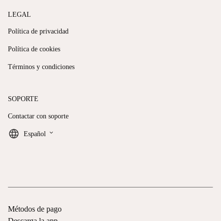
LEGAL
Política de privacidad
Política de cookies
Términos y condiciones
SOPORTE
Contactar con soporte
keyboard_arrow_down
Español
Métodos de pago
Descarga la app