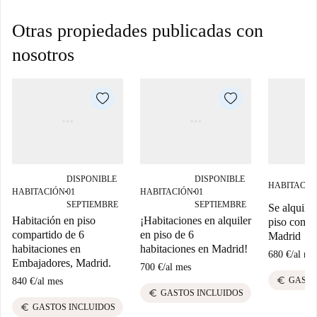
Otras propiedades publicadas con
nosotros
DISPONIBLE
DISPONIBLE
HABITACIÓ
HABITACIÓN
01
HABITACIÓN
01
■
■
SEPTIEMBRE
SEPTIEMBRE
Se alquila 
Habitación en piso
¡Habitaciones en alquiler
piso compa
compartido de 6
en piso de 6
Madrid
habitaciones en
habitaciones en Madrid!
680 €
/
al me
Embajadores, Madrid.
700 €
/
al mes
euro
GASTO
840 €
/
al mes
euro
GASTOS INCLUIDOS
euro
GASTOS INCLUIDOS