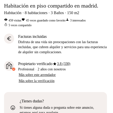
Habitación en piso compartido en madrid.
Habitación
8
habitaciones
3
Baños
150
m2
visibility
favorite
person
459
visitas
45
veces guardado como favorito
3
interesados
ios_share
5
veces compartido
Facturas incluidas
euro
Disfruta de una vida sin preocupaciones con las facturas
incluidas, que cubren alquiler y servicios para una experiencia
de alquiler sin complicaciones.
star
Propietario verificado
3.8 (330)
Profesional
·
2 años
con nosotros
Más sobre este arrendador
Más sobre la verificación
¿Tienes dudas?
sentiment_very_satisfied
Si tienes alguna duda o pregunta sobre este anuncio,
estamos aquí para ayudarte.