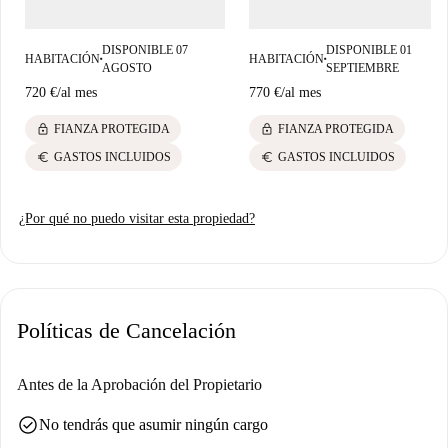
de San Juan de Ribera y el Paseo de la Castellana. Con fácil acceso a los
servicios locales, esta ubicación garantiza una experiencia de vida
DISPONIBLE 07
DISPONIBLE 01
agradable.
HABITACIÓN
HABITACIÓN
■
■
AGOSTO
SEPTIEMBRE
720 €
/
al mes
770 €
/
al mes
lock
lock
FIANZA PROTEGIDA
FIANZA PROTEGIDA
euro
euro
GASTOS INCLUIDOS
GASTOS INCLUIDOS
¿Por qué no puedo visitar esta propiedad?
Políticas de Cancelación
Antes de la Aprobación del Propietario
check_circle
No tendrás que asumir ningún cargo