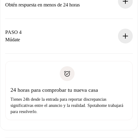
Obtén respuesta en menos de 24 horas
El propietario tiene menos de 24 horas para confirmar.
Si es aceptada, te haremos el cargo y te pondremos en
contacto con el propietario.
PASO 4
Si es rechazada: No te haremos ningún cargo y te
Múdate
ofreceremos alternativas.
Acuerda con el propietario los detalles de tu llegada,
Documentos necesarios si tu propiedad es “
Spotahome
recogida de llaves, etc.
plus
”.
Spotahome sólo transferirá el primer pago al propietario si
Documento de identidad o Pasaporte
no nos comunicas ningún problema.
Prueba de solvencia
Domiciliación del pago
24 horas para comprobar tu nueva casa
Tienes 24h desde la entrada para reportar discrepancias
significativas entre el anuncio y la realidad. Spotahome trabajará
para resolverlo.