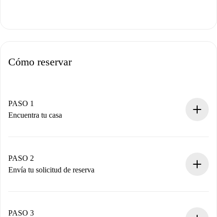
Cómo reservar
PASO 1
Encuentra tu casa
Proceso de reserva 100% online.
Casas y Propietarios verificados.
Tienes toda la información necesaria por adelantado.
PASO 2
Envía tu solicitud de reserva
Envía detalles básicos de tu perfil y de tu método de pago.
Recuerda que no te cobraremos nada hasta que el
propietario acepte.
PASO 3