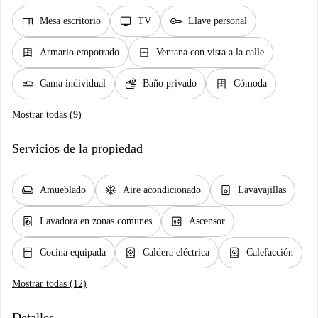
desk
tv
key
Mesa escritorio
TV
Llave personal
dresser
window_closed
Armario empotrado
Ventana con vista a la calle
airline_seat_flat
soap
dresser
Cama individual
Baño privado
Cómoda
Mostrar todas (9)
Servicios de la propiedad
chair
ac_unit
dishwasher_gen
Amueblado
Aire acondicionado
Lavavajillas
local_laundry_service
elevator
Lavadora en zonas comunes
Ascensor
kitchen
water_heater
water_heater
Cocina equipada
Caldera eléctrica
Calefacción
Mostrar todas (12)
Detalles