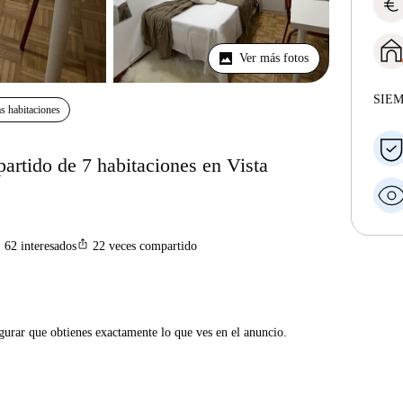
euro
Ver más fotos
SIE
s habitaciones
partido de 7 habitaciones en Vista
n
ios_share
62
interesados
22
veces compartido
gurar que obtienes exactamente lo que ves en el anuncio.