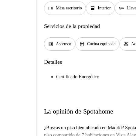
desk
window_open
key
Mesa escritorio
Interior
Llave
Servicios de la propiedad
elevator
kitchen
pool
Ascensor
Cocina equipada
Ac
Detalles
Certificado Energético
La opinión de Spotahome
¿Buscas un piso bien ubicado en Madrid? Spotah
piso compartido de 7 habitaciones en Vista Ale