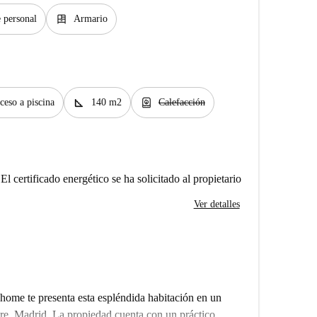
dresser
 personal
Armario
square_foot
water_heater
ceso a piscina
140 m2
Calefacción
El certificado energético se ha solicitado al propietario
Ver detalles
ome te presenta esta espléndida habitación en un
gre, Madrid. La propiedad cuenta con un práctico