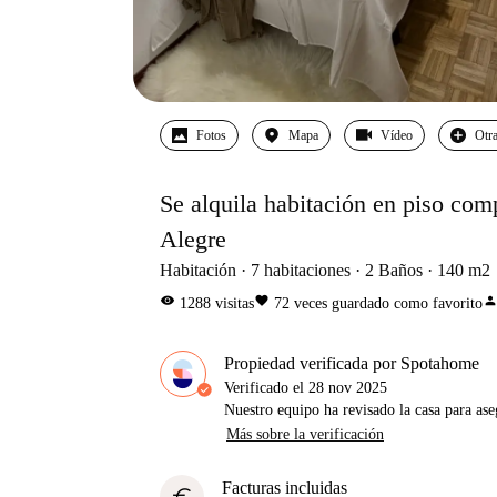
Fotos
Mapa
Vídeo
Otra
Se alquila habitación en piso com
Alegre
Habitación
7
habitaciones
2
Baños
140
m2
visibility
favorite
perso
1288
visitas
72
veces guardado como favorito
Propiedad verificada por Spotahome
Verificado el
28 nov 2025
Nuestro equipo ha revisado la casa para ase
Más sobre la verificación
Facturas incluidas