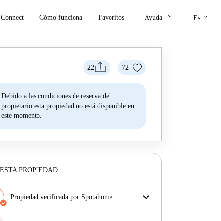
keyboard_arrow_down
keyboard_arrow_down
Connect
Cómo funciona
Favoritos
Ayuda
Es
22
72
Debido a las condiciones de reserva del
propietario esta propiedad no está disponible en
este momento.
ESTA PROPIEDAD
Propiedad verificada por Spotahome
Nuestro equipo ha revisado la casa para asegurar que