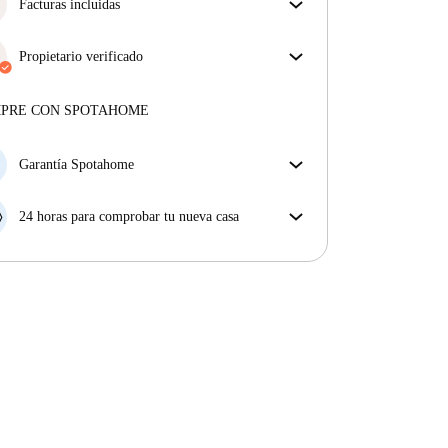
obtienes exactamente lo que ves en el anuncio.
Facturas incluidas
Más sobre la verificación
Disfruta de una vida sin preocupaciones con las
facturas incluidas, que cubren alquiler y servicios
Propietario verificado
para una experiencia de alquiler sin complicaciones.
Privado
·
3 años
con nosotros
Más sobre este arrendador
MPRE CON SPOTAHOME
Más sobre la verificación
Garantía Spotahome
Si el propietario cancela tu reserva dentro de las 48
horas previas a la fecha de entrada, Spotahome A) te
24 horas para comprobar tu nueva casa
ayudará a encontrar un nuevo alojamiento y cubrirá
Si existe alguna diferencia con el anuncio que viste
el hotel hasta que encuentres nueva casa o B) te hará
en Spotahome, comunícanoslo dentro de las 24 horas
la devolución íntegra de la reserva.
siguientes a tu llegada para que podamos buscar una
solución.