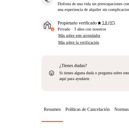
euro
Disfruta de una vida sin preocupaciones con 
una experiencia de alquiler sin complicacio
star
Propietario verificado
3.8 (97)
Privado
·
3 años
con nosotros
Más sobre este arrendador
Más sobre la verificación
¿Tienes dudas?
sentiment_very_satisfied
Si tienes alguna duda o pregunta sobre est
aquí para ayudarte.
Resumen
Políticas de Cancelación
Normas 