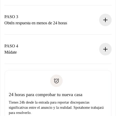
Envía detalles básicos de tu perfil y de tu método de pago.
Recuerda que no te cobraremos nada hasta que el
propietario acepte.
PASO 3
Obtén respuesta en menos de 24 horas
El propietario tiene menos de 24 horas para confirmar.
Si es aceptada, te haremos el cargo y te pondremos en
contacto con el propietario.
PASO 4
Si es rechazada: No te haremos ningún cargo y te
Múdate
ofreceremos alternativas.
Acuerda con el propietario los detalles de tu llegada,
Documentos necesarios si tu propiedad es “
Spotahome
recogida de llaves, etc.
plus
”.
Spotahome sólo transferirá el primer pago al propietario si
Documento de identidad o Pasaporte
no nos comunicas ningún problema.
Prueba de solvencia
Domiciliación del pago
24 horas para comprobar tu nueva casa
Tienes 24h desde la entrada para reportar discrepancias
significativas entre el anuncio y la realidad. Spotahome trabajará
para resolverlo.