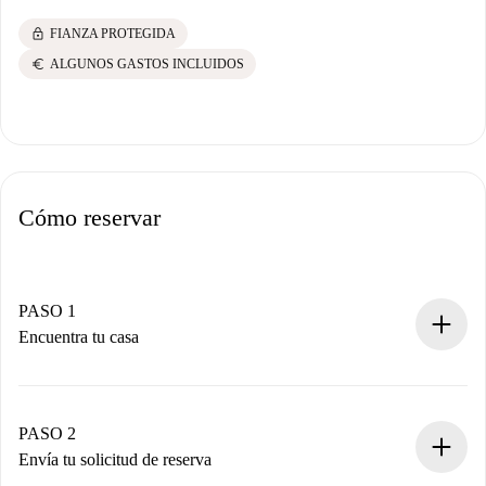
lock
FIANZA PROTEGIDA
euro
ALGUNOS GASTOS INCLUIDOS
Cómo reservar
PASO 1
Encuentra tu casa
Proceso de reserva 100% online.
Casas y Propietarios verificados.
Tienes toda la información necesaria por adelantado.
PASO 2
Envía tu solicitud de reserva