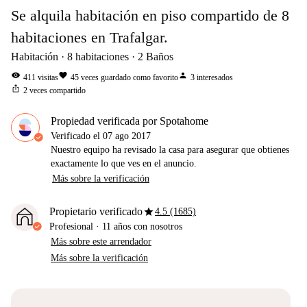
Se alquila habitación en piso compartido de 8
habitaciones en Trafalgar.
Habitación
8
habitaciones
2
Baños
visibility
favorite
person
411
visitas
45
veces guardado como favorito
3
interesados
ios_share
2
veces compartido
Propiedad verificada por Spotahome
Verificado el
07 ago 2017
Nuestro equipo ha revisado la casa para asegurar que obtienes
exactamente lo que ves en el anuncio.
Más sobre la verificación
star
Propietario verificado
4.5 (1685)
Profesional
·
11 años
con nosotros
Más sobre este arrendador
Más sobre la verificación