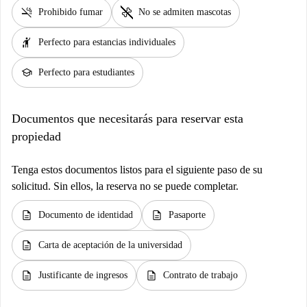
smoke_free
pet_supplies
Prohibido fumar
No se admiten mascotas
hail
Perfecto para estancias individuales
school
Perfecto para estudiantes
Documentos que necesitarás para reservar esta
propiedad
Tenga estos documentos listos para el siguiente paso de su
solicitud. Sin ellos, la reserva no se puede completar.
description
description
Documento de identidad
Pasaporte
description
Carta de aceptación de la universidad
description
description
Justificante de ingresos
Contrato de trabajo