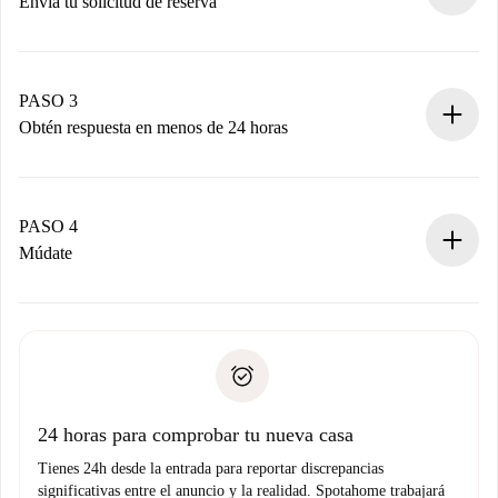
Envía tu solicitud de reserva
Envía detalles básicos de tu perfil y de tu método de pago.
Recuerda que no te cobraremos nada hasta que el
propietario acepte.
PASO 3
Obtén respuesta en menos de 24 horas
El propietario tiene menos de 24 horas para confirmar.
Si es aceptada, te haremos el cargo y te pondremos en
contacto con el propietario.
PASO 4
Si es rechazada: No te haremos ningún cargo y te
Múdate
ofreceremos alternativas.
Acuerda con el propietario los detalles de tu llegada,
Documentos necesarios si tu propiedad es “
Spotahome
recogida de llaves, etc.
plus
”.
Spotahome sólo transferirá el primer pago al propietario si
Documento de identidad o Pasaporte
no nos comunicas ningún problema.
Prueba de solvencia
Domiciliación del pago
24 horas para comprobar tu nueva casa
Tienes 24h desde la entrada para reportar discrepancias
significativas entre el anuncio y la realidad. Spotahome trabajará