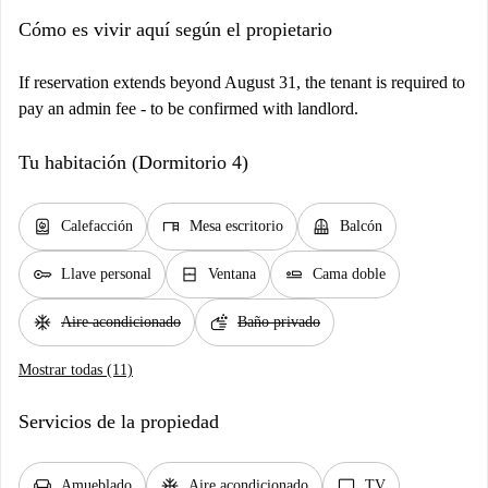
Cómo es vivir aquí según el propietario
If reservation extends beyond August 31, the tenant is required to
pay an admin fee - to be confirmed with landlord.
Tu habitación (Dormitorio 4)
water_heater
desk
balcony
Calefacción
Mesa escritorio
Balcón
key
window_closed
airline_seat_flat
Llave personal
Ventana
Cama doble
ac_unit
soap
Aire acondicionado
Baño privado
Mostrar todas (11)
Servicios de la propiedad
chair
ac_unit
tv
Amueblado
Aire acondicionado
TV