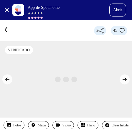
App de Spotahome
Abrir
2
45
VERIFICADO
Fotos
Mapa
Vídeo
Plano
Otras habitaci