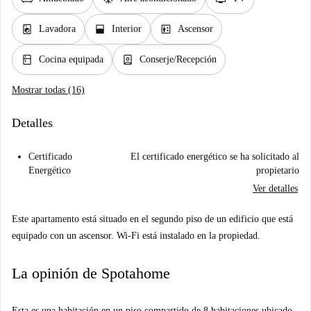
local_laundry_service
window_open
elevator
Lavadora
Interior
Ascensor
kitchen
person_book
Cocina equipada
Conserje/Recepción
Mostrar todas (16)
Detalles
Certificado
El certificado energético se ha solicitado al
Energético
propietario
Ver detalles
Este apartamento está situado en el segundo piso de un edificio que está
equipado con un ascensor. Wi-Fi está instalado en la propiedad.
La opinión de Spotahome
Esta es una habitación en un piso compartido de 8 habitaciones ubicado