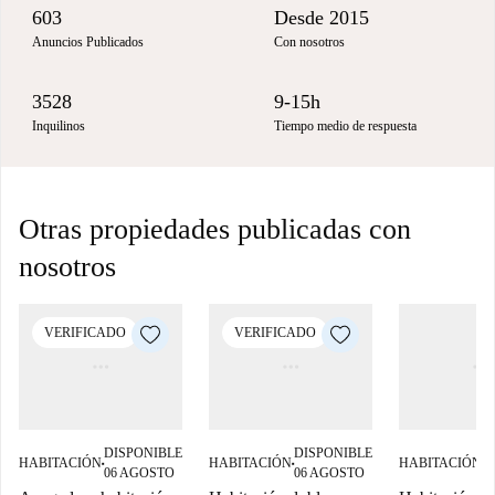
603
Desde 2015
Anuncios Publicados
Con nosotros
3528
9-15h
Inquilinos
Tiempo medio de respuesta
Otras propiedades publicadas con
nosotros
VERIFICADO
VERIFICADO
DISPONIBLE
DISPONIBLE
D
HABITACIÓN
HABITACIÓN
HABITACIÓN
■
■
■
06 AGOSTO
06 AGOSTO
0