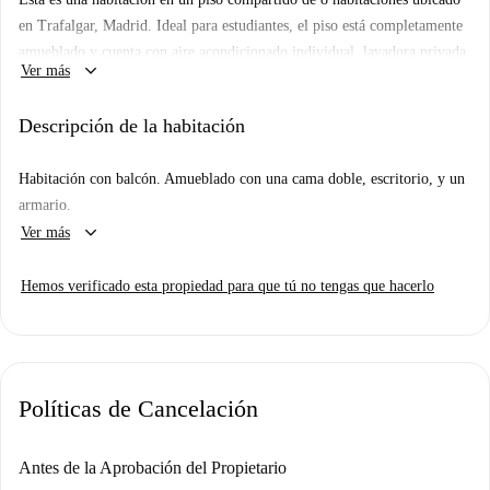
en Trafalgar, Madrid. Ideal para estudiantes, el piso está completamente
amueblado y cuenta con aire acondicionado individual, lavadora privada,
keyboard_arrow_down
Ver más
cocina equipada y televisión. Spotahome lo ha inspeccionado
personalmente y el propietario no reside en la propiedad.
Descripción de la habitación
El piso está situado en Trafalgar, Madrid. En las inmediaciones se
encuentran restaurantes como Pasta Fresca Madrid, Ginos Quevedo y La
Habitación con balcón. Amueblado con una cama doble, escritorio, y un
Bientirada Quevedo, todos a poca distancia a pie. Además, el Instituto
armario.
Homeopático y Hospital de San José, un importante atractivo turístico, y
keyboard_arrow_down
Ver más
el mercado de Mercadona están cerca del piso.
Hemos verificado esta propiedad para que tú no tengas que hacerlo
Políticas de Cancelación
Antes de la Aprobación del Propietario