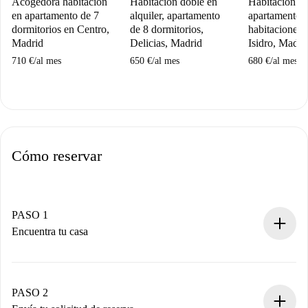
Acogedora habitación
Habitación doble en
Habitación e
en apartamento de 7
alquiler, apartamento
apartamento 
dormitorios en Centro,
de 8 dormitorios,
habitaciones 
Madrid
Delicias, Madrid
Isidro, Madri
710 €
/
al mes
650 €
/
al mes
680 €
/
al mes
Cómo reservar
PASO 1
Encuentra tu casa
Proceso de reserva 100% online.
Casas y Propietarios verificados.
Tienes toda la información necesaria por adelantado.
PASO 2