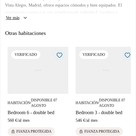
Vista Alegre, Madrid, ofrece espacios cómodos y bien equipados. El
apartamento cuenta con aire acondicionado individual, lavadora y
keyboard_arrow_down
Ver más
secadora privadas, y balcón. Está completamente amueblado para mayor
comodidad e incluye una cocina bien equipada con lavavajillas y horno
Otras habitaciones
de uso compartido. No se permite fumar ni se admiten mascotas, y esta
propiedad es ideal para profesionales y estudiantes, incluyendo
estudiantes Erasmus. Spotahome ha revisado personalmente esta
VERIFICADO
VERIFICADO
propiedad, garantizando su fiabilidad y cumplimiento de los estándares.
Vista Alegre ofrece diversos servicios cerca del apartamento. La estación
de metro de Carabanchel ofrece fácil acceso en transporte público. Entre
los restaurantes cercanos se incluyen Little Caesars Pizza, La Aventura y
Doner Kebab Comida Turca, entre otros, mientras que McDonald's y
Rodilla ofrecen opciones de comida rápida. Además, atracciones
DISPONIBLE 07
DISPONIBLE 07
destacadas como Madera, 12 y el Monumento a Antonio Bienvenida se
HABITACIÓN
HABITACIÓN
■
■
AGOSTO
AGOSTO
encuentran a poca distancia a pie.
Bedroom 6 - double bed
Bedroom 3 - double bed
560 €
/
al mes
546 €
/
al mes
lock
lock
FIANZA PROTEGIDA
FIANZA PROTEGIDA