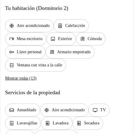
Tu habitación (Dormitorio 2)
ac_unit
water_heater
Aire acondicionado
Calefacción
desk
image
dresser
Mesa escritorio
Exterior
Cómoda
key
dresser
Llave personal
Armario empotrado
window_closed
Ventana con vista a la calle
Mostrar todas (13)
Servicios de la propiedad
chair
ac_unit
tv
Amueblado
Aire acondicionado
TV
dishwasher_gen
local_laundry_service
local_laundry_service
Lavavajillas
Lavadora
Secadora