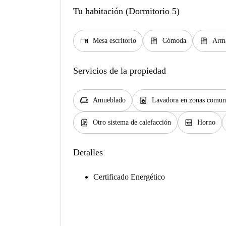
Tu habitación (Dormitorio 5)
desk
dresser
dresser
Mesa escritorio
Cómoda
Arma
Servicios de la propiedad
chair
local_laundry_service
Amueblado
Lavadora en zonas comun
water_heater
oven_gen
Otro sistema de calefacción
Horno
Detalles
Certificado Energético