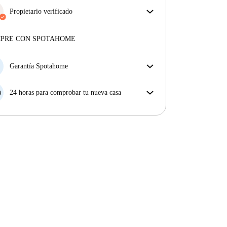
Propietario verificado
Profesional
·
6 años
con nosotros
Más sobre este arrendador
MPRE CON SPOTAHOME
Más sobre la verificación
Garantía Spotahome
Si el propietario cancela tu reserva dentro de las 48
horas previas a la fecha de entrada, Spotahome A) te
24 horas para comprobar tu nueva casa
ayudará a encontrar un nuevo alojamiento y cubrirá
Si existe alguna diferencia con el anuncio que viste
el hotel hasta que encuentres nueva casa o B) te hará
en Spotahome, comunícanoslo dentro de las 24 horas
la devolución íntegra de la reserva.
siguientes a tu llegada para que podamos buscar una
solución.