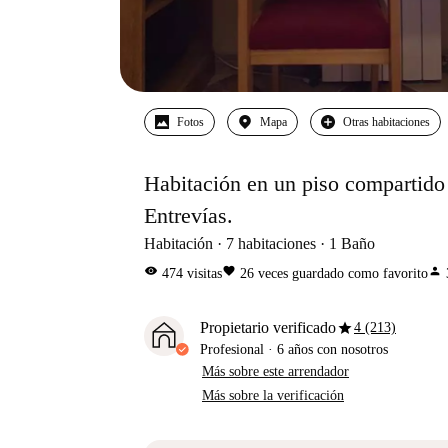
Fotos
Mapa
Otras habitaciones
Habitación en un piso compartido 
Entrevías.
Habitación
7
habitaciones
1
Baño
visibility
favorite
person
474
visitas
26
veces guardado como favorito
star
Propietario verificado
4 (213)
Profesional
·
6 años
con nosotros
Más sobre este arrendador
Más sobre la verificación