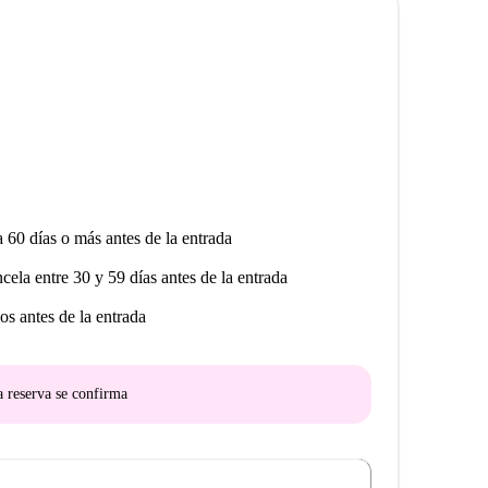
stalería) propiedad cuenta con dos baños completos, con
de las zonas comunes de este piso.
 enmarca en una zona privilegiada, y por tanto
rcio, restauración, bancos, centro de salud y
 sólo 5 minutos a pie de la estación de renfe El Pozo,
 C-8 de cercanías de Madrid) a 18 minutos de la
 Sol y con una excelente comunicación con el extra
 paso de varias líneas de autobús en las
a 60 días o más antes de la entrada
ncela entre 30 y 59 días antes de la entrada
os antes de la entrada
a reserva se confirma