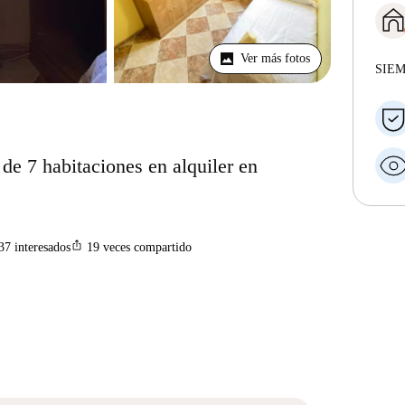
Ver más fotos
SIE
de 7 habitaciones en alquiler en
ios_share
37
interesados
19
veces compartido