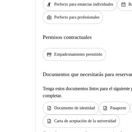
hail
calendar_month
Perfecto para estancias individuales
Ra
business_center
Perfecto para profesionales
Permisos contractuales
credit_score
Empadronamiento permitido
Documentos que necesitarás para reservar
Tenga estos documentos listos para el siguiente p
completar.
description
description
Documento de identidad
Pasaporte
description
Carta de aceptación de la universidad