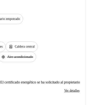
rio empotrado
water_heater
es
Caldera central
ac_unit
Aire acondicionado
El certificado energético se ha solicitado al propietario
Ver detalles