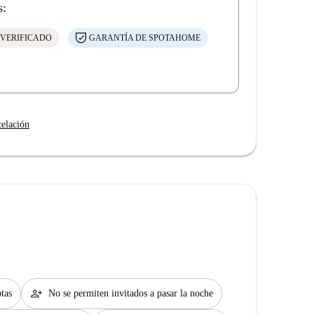
s:
 VERIFICADO
GARANTÍA DE SPOTAHOME
celación
person_add
tas
No se permiten invitados a pasar la noche