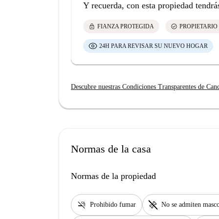
Y recuerda, con esta propiedad tendrá
lock
check_circle
FIANZA PROTEGIDA
PROPIETARIO
24H PARA REVISAR SU NUEVO HOGAR
Descubre nuestras Condiciones Transparentes de Can
Normas de la casa
Normas de la propiedad
smoke_free
pet_supplies
Prohibido fumar
No se admiten masco