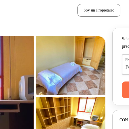
Soy un Propietario
Sel
pre
E
CON 