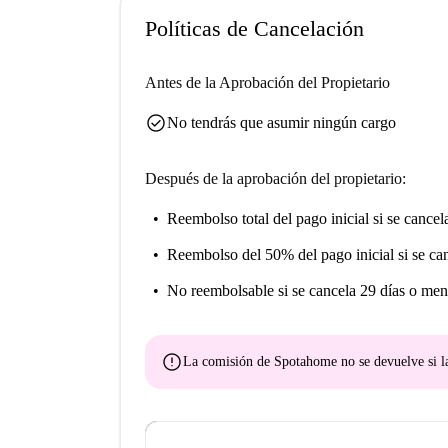
necesario (cacerolas, sartenes, cubertería y cri
Políticas de Cancelación
bañera.
Rooms Madrid realiza tres limpiezas mensuales 
Antes de la Aprobación del Propietario
Con respecto a la ubicación de esta vivienda, se
check_circle
provista de todo tipo de servicios: pequeño come
No tendrás que asumir ningún cargo
farmacias, biblioteca nacional. Esta calle está a
donde se distribuyen muchas líneas (C-2, C-7 y
Después de la aprobación del propietario:
puerta de Atocha, a 30 minutos de la puerta del
radio (M31/M40) La zona, además, cuenta con el
Reembolso total del pago inicial
si se cancel
proximidades.
Reembolso del 50% del pago inicial
si se ca
No reembolsable
si se cancela 29 días o men
error
La comisión de Spotahome
no se devuelve
si l