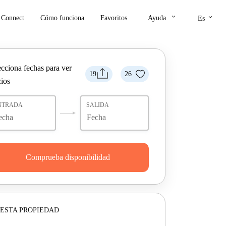
keyboard_arrow_down
keyboard_arrow_down
Connect
Cómo funciona
Favoritos
Ayuda
Es
ecciona fechas para ver
19
26
cios
NTRADA
SALIDA
Comprueba disponibilidad
ESTA PROPIEDAD