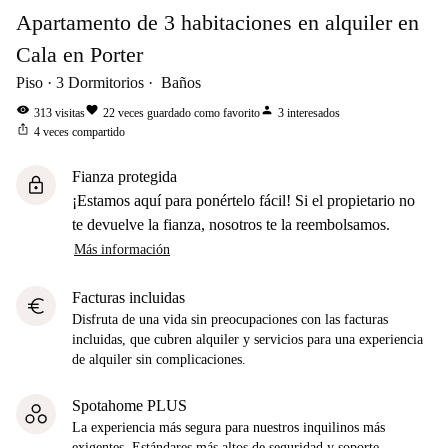
Apartamento de 3 habitaciones en alquiler en
Cala en Porter
Piso
3
Dormitorios
Baños
visibility
favorite
person
313
visitas
22
veces guardado como favorito
3
interesados
ios_share
4
veces compartido
Fianza protegida
lock
¡Estamos aquí para ponértelo fácil! Si el propietario no
te devuelve la fianza, nosotros te la reembolsamos.
Más información
Facturas incluidas
euro
Disfruta de una vida sin preocupaciones con las facturas
incluidas, que cubren alquiler y servicios para una experiencia
de alquiler sin complicaciones.
Spotahome PLUS
La experiencia más segura para nuestros inquilinos más
exigentes. Estándares más altos de seguridad y soporte