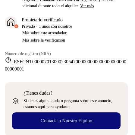
adicional durante todo el alquiler.
Ver más
Propietario verificado
Privado
·
1 años
con nosotros
Más sobre este arrendador
Más sobre la verificación
Número de registro (NRA)
help
:
ESFCNT000007013000230547000000000000000000000
00000001
¿Tienes dudas?
sentiment_very_satisfied
Si tienes alguna duda o pregunta sobre este anuncio,
estamos aquí para ayudarte.
Contacta a Nuestro Equipo