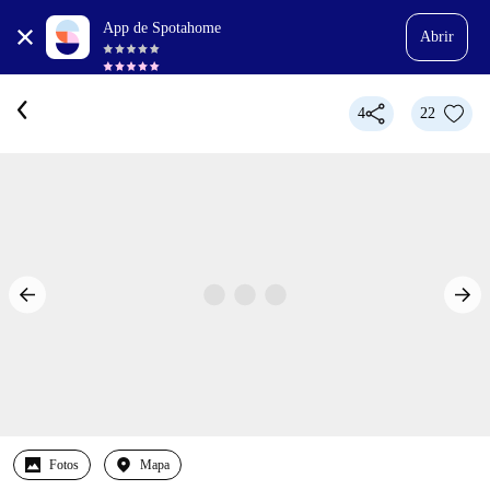
App de Spotahome
Abrir
4
22
Fotos
Mapa