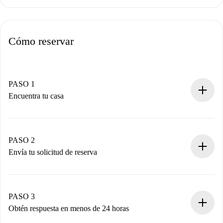
Cómo reservar
PASO 1
Encuentra tu casa
Proceso de reserva 100% online.
Casas y Propietarios verificados.
Tienes toda la información necesaria por adelantado.
PASO 2
Envía tu solicitud de reserva
Envía detalles básicos de tu perfil y de tu método de pago.
Recuerda que no te cobraremos nada hasta que el
propietario acepte.
PASO 3
Obtén respuesta en menos de 24 horas