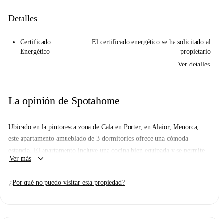
Detalles
Certificado
El certificado energético se ha solicitado al
Energético
propietario
Ver detalles
La opinión de Spotahome
Ubicado en la pintoresca zona de Cala en Porter, en Alaior, Menorca,
este apartamento amueblado de 3 dormitorios ofrece una cómoda
estancia. El apartamento incluye una cocina bien equipada y se permite
keyboard_arrow_down
Ver más
fumar en la propiedad. Dispone de wifi para su comodidad y no se
admiten mascotas. Aunque Spotahome no ha verificado personalmente el
¿Por qué no puedo visitar esta propiedad?
apartamento en cuestión, todos los propietarios de Spotahome se someten
a un riguroso proceso de selección.
La propiedad se encuentra en Cala en Porter, conocida por sus hermosos