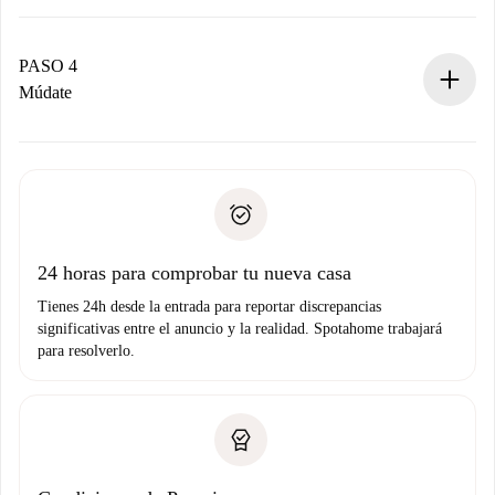
El propietario tiene menos de 24 horas para confirmar.
Si es aceptada, te haremos el cargo y te pondremos en
contacto con el propietario.
PASO 4
Si es rechazada: No te haremos ningún cargo y te
Múdate
ofreceremos alternativas.
Acuerda con el propietario los detalles de tu llegada,
Documentos necesarios si tu propiedad es “
Spotahome
recogida de llaves, etc.
plus
”.
Spotahome sólo transferirá el primer pago al propietario si
Documento de identidad o Pasaporte
no nos comunicas ningún problema.
Prueba de solvencia
Domiciliación del pago
24 horas para comprobar tu nueva casa
Tienes 24h desde la entrada para reportar discrepancias
significativas entre el anuncio y la realidad. Spotahome trabajará
para resolverlo.