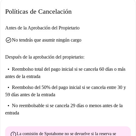
paisajes. Entre los servicios cercanos se incluyen varios restaurantes
Políticas de Cancelación
como el Ristorante La Salamandra, la Brasserie & Bar Dos Pablos, Casa
Tía Tapas y la Pizzería 500 Grados Menorca. Otros servicios, como la
Tienda del Pueblo, también están a poca distancia. Además, la zona
Antes de la Aprobación del Propietario
cuenta con importantes atracciones como la impresionante playa de Cala
check_circle
No tendrás que asumir ningún cargo
en Porter. Esta localidad combina el acceso a servicios con una ubicación
ideal para vivir.
Después de la aprobación del propietario:
Reembolso total del pago inicial
si se cancela 60 días o más
antes de la entrada
Reembolso del 50% del pago inicial
si se cancela entre 30 y
59 días antes de la entrada
No reembolsable
si se cancela 29 días o menos antes de la
entrada
error
La comisión de Spotahome
no se devuelve
si la reserva se