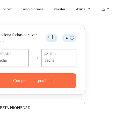
keyboard_arrow_down
keyboard_arrow_down
Connect
Cómo funciona
Favoritos
Ayuda
Es
ecciona fechas para ver
3
14
cios
NTRADA
SALIDA
Comprueba disponibilidad
ESTA PROPIEDAD