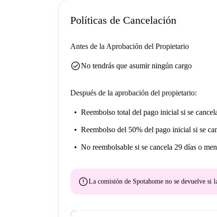
Guastalla y la Iglesia de Santa Maria al Paradiso
arquitectónico: una excelente opción para disfru
Políticas de Cancelación
Antes de la Aprobación del Propietario
check_circle
No tendrás que asumir ningún cargo
Después de la aprobación del propietario:
Reembolso total del pago inicial
si se cancel
Reembolso del 50% del pago inicial
si se ca
No reembolsable
si se cancela 29 días o men
error
La comisión de Spotahome
no se devuelve
si l