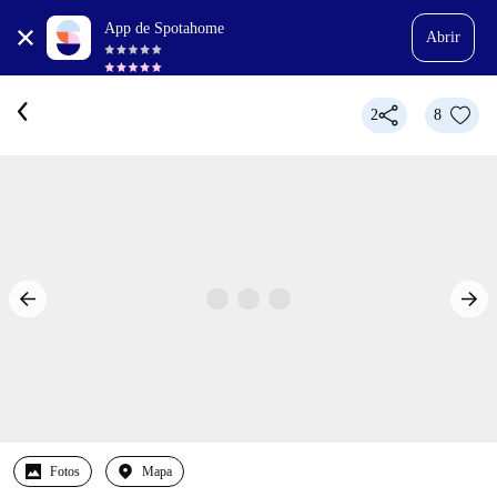
App de Spotahome
Abrir
2
8
Fotos
Mapa