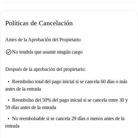
inmediaciones, podrá explorar los encantadores restaurantes La Caserita
y Felice, el Parque Agrícola Ticinello y el mercado Pam, que ofrecen
prácticas opciones para comer y disfrutar del ocio.
Políticas de Cancelación
Antes de la Aprobación del Propietario
check_circle
No tendrás que asumir ningún cargo
Después de la aprobación del propietario:
Reembolso total del pago inicial
si se cancela 60 días o más
antes de la entrada
Reembolso del 50% del pago inicial
si se cancela entre 30 y
59 días antes de la entrada
No reembolsable
si se cancela 29 días o menos antes de la
entrada