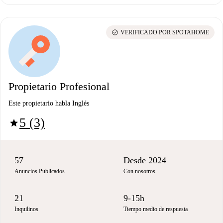
check_circle
VERIFICADO POR SPOTAHOME
Propietario Profesional
Este propietario habla Inglés
5 (3)
star
57
Desde 2024
Anuncios Publicados
Con nosotros
21
9-15h
Inquilinos
Tiempo medio de respuesta