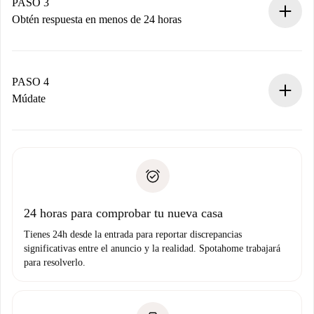
propietario acepte.
PASO 3
Obtén respuesta en menos de 24 horas
El propietario tiene menos de 24 horas para confirmar.
Si es aceptada, te haremos el cargo y te pondremos en
contacto con el propietario.
PASO 4
Si es rechazada: No te haremos ningún cargo y te
Múdate
ofreceremos alternativas.
Acuerda con el propietario los detalles de tu llegada,
Documentos necesarios si tu propiedad es “
Spotahome
recogida de llaves, etc.
plus
”.
Spotahome sólo transferirá el primer pago al propietario si
Documento de identidad o Pasaporte
no nos comunicas ningún problema.
Prueba de solvencia
Domiciliación del pago
24 horas para comprobar tu nueva casa
Tienes 24h desde la entrada para reportar discrepancias
significativas entre el anuncio y la realidad. Spotahome trabajará
para resolverlo.