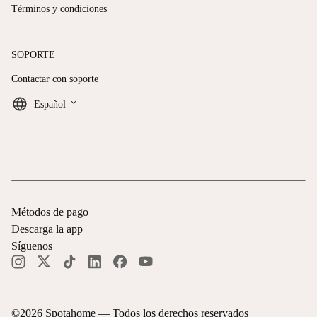
Términos y condiciones
SOPORTE
Contactar con soporte
keyboard_arrow_down
Español
Métodos de pago
Descarga la app
Síguenos
©
2026
Spotahome —
Todos los derechos reservados