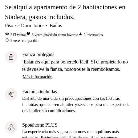
Se alquila apartamento de 2 habitaciones en
Stadera, gastos incluidos.
Piso
2
Dormitorios
Baños
visibility
favorite
person
313
visitas
8
veces guardado como favorito
2
interesados
ios_share
2
veces compartido
Fianza protegida
lock
¡Estamos aquí para ponértelo fácil! Si el propietario no
te devuelve la fianza, nosotros te la reembolsamos.
Más información
Facturas incluidas
euro
Disfruta de una vida sin preocupaciones con las facturas
incluidas, que cubren alquiler y servicios para una experiencia
de alquiler sin complicaciones.
Spotahome PLUS
La experiencia más segura para nuestros inquilinos más
exigentes. Estándares más altos de seguridad y soporte