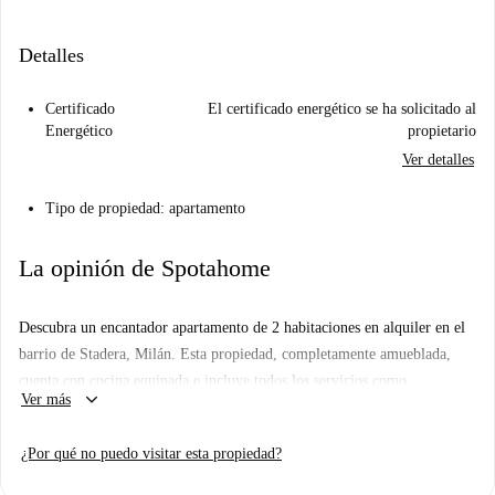
Detalles
Certificado
El certificado energético se ha solicitado al
Energético
propietario
Ver detalles
Tipo de propiedad: apartamento
La opinión de Spotahome
Descubra un encantador apartamento de 2 habitaciones en alquiler en el
barrio de Stadera, Milán. Esta propiedad, completamente amueblada,
cuenta con cocina equipada e incluye todos los servicios como
keyboard_arrow_down
Ver más
electricidad, gas, agua y wifi. Spotahome ha validado a todos los
propietarios anunciados tras un exhaustivo proceso de selección.
¿Por qué no puedo visitar esta propiedad?
Este apartamento se encuentra en el vibrante barrio de Stadera. En las