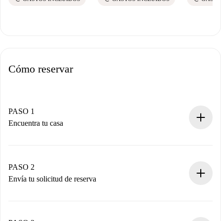
Cómo reservar
PASO 1
Encuentra tu casa
Proceso de reserva 100% online.
Casas y Propietarios verificados.
Tienes toda la información necesaria por adelantado.
PASO 2
Envía tu solicitud de reserva
Envía detalles básicos de tu perfil y de tu método de pago.
Recuerda que no te cobraremos nada hasta que el