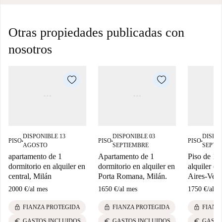
Otras propiedades publicadas con
nosotros
DISPONIBLE 13
DISPONIBLE 03
DISPON
PISO
PISO
PISO
■
■
■
AGOSTO
SEPTIEMBRE
SEPTI
apartamento de 1
Apartamento de 1
Piso de 1 
dormitorio en alquiler en
dormitorio en alquiler en
alquiler e
central, Milán
Porta Romana, Milán.
Aires-Vene
2000 €
/
al mes
1650 €
/
al mes
1750 €
/
al m
lock
lock
lock
FIANZA PROTEGIDA
FIANZA PROTEGIDA
FIANZ
euro
euro
euro
GASTOS INCLUIDOS
GASTOS INCLUIDOS
GASTO