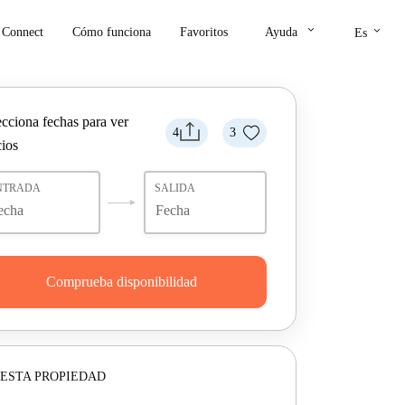
keyboard_arrow_down
keyboard_arrow_down
Connect
Cómo funciona
Favoritos
Ayuda
Es
ecciona fechas para ver
4
3
cios
NTRADA
SALIDA
Comprueba disponibilidad
ESTA PROPIEDAD