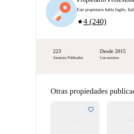
Este propietario habla Inglés, Ita
4 (240)
star
223
Desde 2015
Anuncios Publicados
Con nosotros
Otras propiedades publica