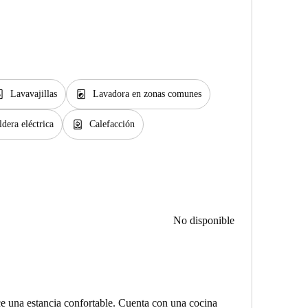
er_gen
local_laundry_service
Lavavajillas
Lavadora en zonas comunes
water_heater
ldera eléctrica
Calefacción
No disponible
e una estancia confortable. Cuenta con una cocina