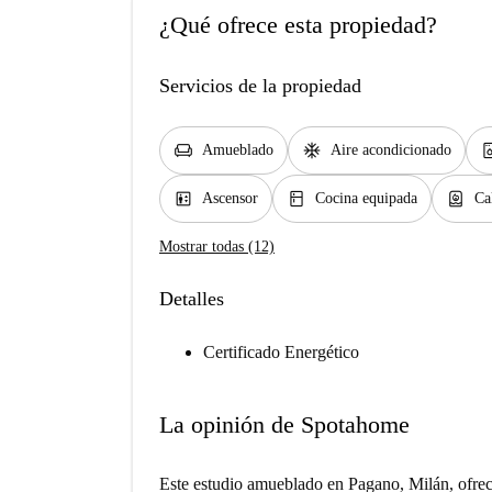
¿Qué ofrece esta propiedad?
Servicios de la propiedad
chair
ac_unit
dishwash
Amueblado
Aire acondicionado
elevator
kitchen
water_heater
Ascensor
Cocina equipada
Ca
Mostrar todas (12)
Detalles
Certificado Energético
La opinión de Spotahome
Este estudio amueblado en Pagano, Milán, ofrec