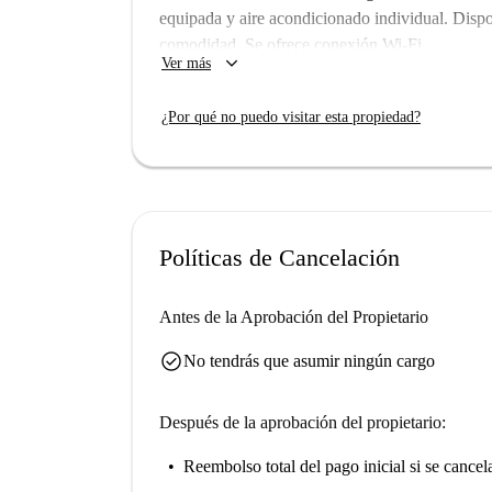
equipada y aire acondicionado individual. Dispo
comodidad. Se ofrece conexión Wi-Fi.
keyboard_arrow_down
Ver más
Pagano es un barrio vibrante de Milán. Entre los
Ina, la Casa Natale di Giorgio Gaber y el Orato
¿Por qué no puedo visitar esta propiedad?
estilos que enriquecen el entorno. No se pierda
Selvy, todos a poca distancia a pie.
Políticas de Cancelación
Antes de la Aprobación del Propietario
check_circle
No tendrás que asumir ningún cargo
Después de la aprobación del propietario:
Reembolso total del pago inicial
si se cancel