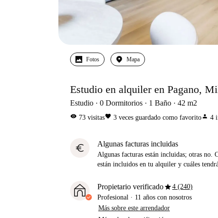
Fotos
Mapa
Estudio en alquiler en Pagano, Mi
Estudio
0
Dormitorios
1
Baño
42
m2
visibility
favorite
person
73
visitas
3
veces guardado como favorito
4
Algunas facturas incluidas
euro
Algunas facturas están incluidas; otras no. 
están incluidos en tu alquiler y cuáles tendr
star
Propietario verificado
4 (240)
Profesional
·
11 años
con nosotros
Más sobre este arrendador