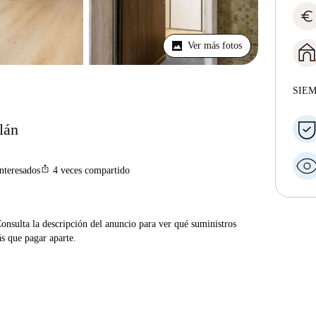
euro
Ver más fotos
SIE
lán
ios_share
interesados
4
veces compartido
Consulta la descripción del anuncio para ver qué suministros
ás que pagar aparte.