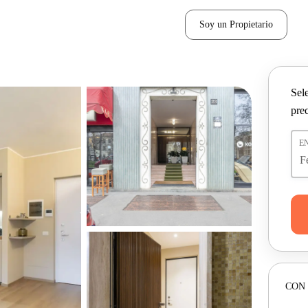
Soy un Propietario
Sel
pre
E
CON 