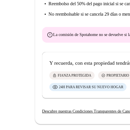
Reembolso del 50% del pago inicial
si se ca
No reembolsable
si se cancela 29 días o men
error
La comisión de Spotahome
no se devuelve
si l
Y recuerda, con esta propiedad tendrá
lock
check_circle
FIANZA PROTEGIDA
PROPIETARIO
24H PARA REVISAR SU NUEVO HOGAR
Descubre nuestras Condiciones Transparentes de Can