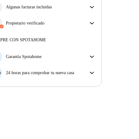
Algunas facturas incluidas
Algunas facturas están incluidas; otras no. Consulta
la descripción del anuncio para ver qué suministros
Propietario verificado
están incluidos en tu alquiler y cuáles tendrás que
Profesional
·
11 años
con nosotros
pagar aparte.
Más sobre este arrendador
MPRE CON SPOTAHOME
Más sobre la verificación
Garantía Spotahome
Si el propietario cancela tu reserva dentro de las 48
horas previas a la fecha de entrada, Spotahome A) te
24 horas para comprobar tu nueva casa
ayudará a encontrar un nuevo alojamiento y cubrirá
Si existe alguna diferencia con el anuncio que viste
el hotel hasta que encuentres nueva casa o B) te hará
en Spotahome, comunícanoslo dentro de las 24 horas
la devolución íntegra de la reserva.
siguientes a tu llegada para que podamos buscar una
solución.