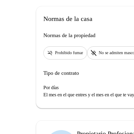
Normas de la casa
Normas de la propiedad
smoke_free
pet_supplies
Prohibido fumar
No se admiten masco
Tipo de contrato
Por días
El mes en el que entres y el mes en el que te va
Propietario Profesion