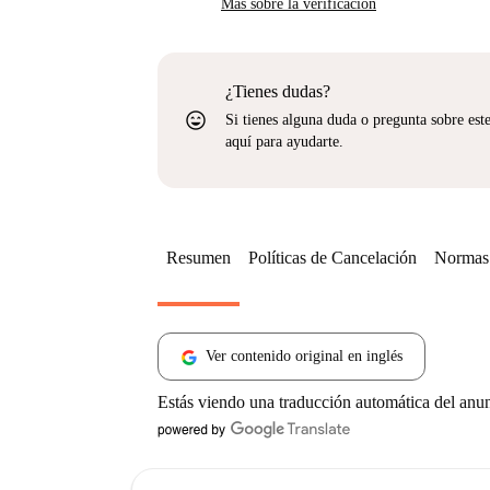
Más sobre la verificación
¿Tienes dudas?
sentiment_very_satisfied
Si tienes alguna duda o pregunta sobre est
aquí para ayudarte.
Resumen
Políticas de Cancelación
Normas 
Ver contenido original en inglés
Estás viendo una traducción automática del anu