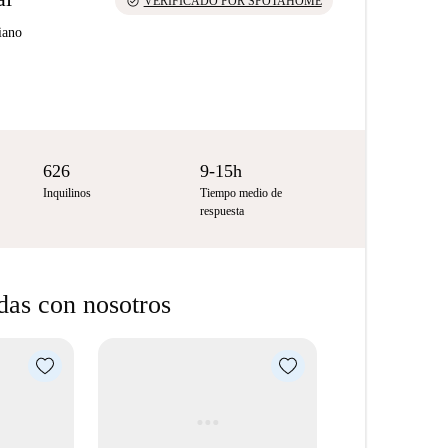
check_circle
VERIFICADO POR SPOTAHOME
liano
626
9-15h
Inquilinos
Tiempo medio de
respuesta
das con nosotros