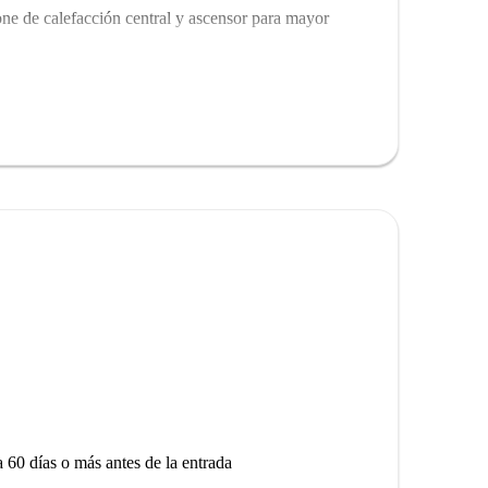
ne de calefacción central y ascensor para mayor
 lugares de interés cercanos se encuentran el Palazzo
rio di Sant'Ambrogio ad Nemus, que ofrecen historia y
 el mural de Magic: The Gathering y el Memorial
a 60 días o más antes de la entrada