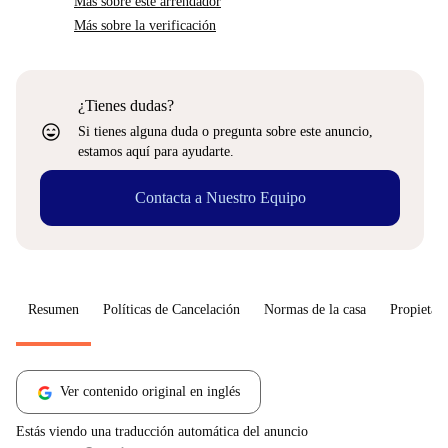
Más sobre este arrendador
Más sobre la verificación
¿Tienes dudas?
sentiment_very_satisfied
Si tienes alguna duda o pregunta sobre este anuncio,
estamos aquí para ayudarte.
Contacta a Nuestro Equipo
Resumen
Políticas de Cancelación
Normas de la casa
Propietari
Ver contenido original en inglés
Estás viendo una traducción automática del anuncio