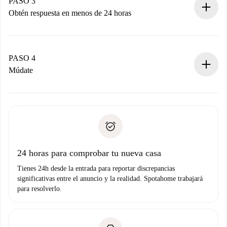
propietario acepte.
PASO 3
Obtén respuesta en menos de 24 horas
El propietario tiene menos de 24 horas para confirmar.
Si es aceptada, te haremos el cargo y te pondremos en
contacto con el propietario.
PASO 4
Si es rechazada: No te haremos ningún cargo y te
Múdate
ofreceremos alternativas.
Acuerda con el propietario los detalles de tu llegada,
Documentos necesarios si tu propiedad es “
Spotahome
recogida de llaves, etc.
plus
”.
Spotahome sólo transferirá el primer pago al propietario si
Documento de identidad o Pasaporte
no nos comunicas ningún problema.
Prueba de solvencia
Domiciliación del pago
24 horas para comprobar tu nueva casa
Tienes 24h desde la entrada para reportar discrepancias
significativas entre el anuncio y la realidad. Spotahome trabajará
para resolverlo.