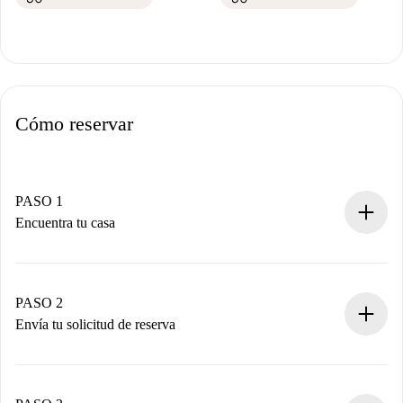
Cómo reservar
PASO 1
Encuentra tu casa
Proceso de reserva 100% online.
Casas y Propietarios verificados.
Tienes toda la información necesaria por adelantado.
PASO 2
Envía tu solicitud de reserva
Envía detalles básicos de tu perfil y de tu método de pago.
Recuerda que no te cobraremos nada hasta que el