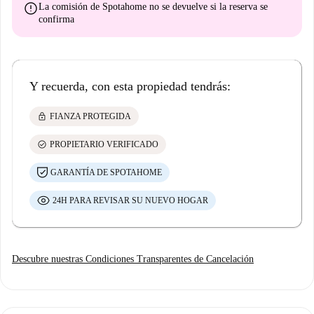
error
La comisión de Spotahome
no se devuelve
si la reserva se
confirma
Y recuerda, con esta propiedad tendrás:
lock
FIANZA PROTEGIDA
check_circle
PROPIETARIO VERIFICADO
GARANTÍA DE SPOTAHOME
24H PARA REVISAR SU NUEVO HOGAR
Descubre nuestras Condiciones Transparentes de Cancelación