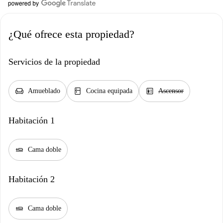
¿Qué ofrece esta propiedad?
Servicios de la propiedad
chair
kitchen
elevator
Amueblado
Cocina equipada
Ascensor
Habitación 1
airline_seat_flat
Cama doble
Habitación 2
airline_seat_flat
Cama doble