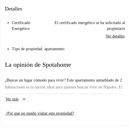
Detalles
Certificado
El certificado energético se ha solicitado al
Energético
propietario
Ver detalles
Tipo de propiedad: apartamento
La opinión de Spotahome
¿Buscas un lugar cómodo para vivir? Este apartamento amueblado de 2
habitaciones es la opción ideal para quienes buscan vivir en Nápoles. El
apartamento está cuidadosamente diseñado y cuenta con una cocina lista
keyboard_arrow_down
Ver más
para tus aventuras culinarias. Ten en cuenta que los servicios
(electricidad, agua, gas y wifi) deben pagarse al propietario al presentar
¿Por qué no puedo visitar esta propiedad?
las facturas. Aunque Spotahome no ha verificado personalmente la
información, ten la seguridad de que todos los propietarios son
investigados minuciosamente para garantizar la calidad de sus anuncios.