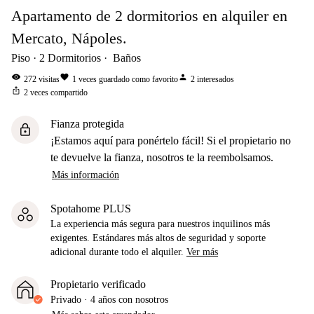
Apartamento de 2 dormitorios en alquiler en
Mercato, Nápoles.
Piso
2
Dormitorios
Baños
visibility
favorite
person
272
visitas
1
veces guardado como favorito
2
interesados
ios_share
2
veces compartido
Fianza protegida
lock
¡Estamos aquí para ponértelo fácil! Si el propietario no
te devuelve la fianza, nosotros te la reembolsamos.
Más información
Spotahome PLUS
La experiencia más segura para nuestros inquilinos más
exigentes. Estándares más altos de seguridad y soporte
adicional durante todo el alquiler.
Ver más
Propietario verificado
Privado
·
4 años
con nosotros