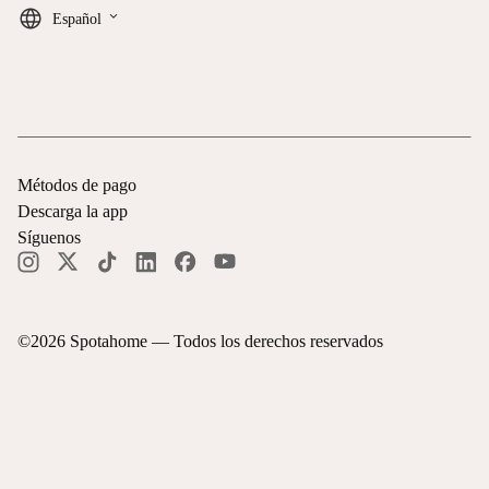
keyboard_arrow_down
Español
Métodos de pago
Descarga la app
Síguenos
©
2026
Spotahome —
Todos los derechos reservados