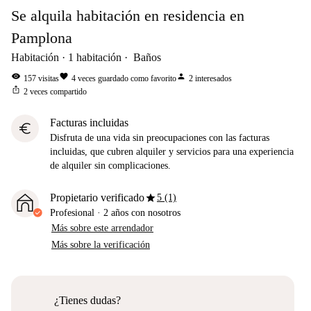
Se alquila habitación en residencia en
Pamplona
Habitación
1
habitación
Baños
visibility
favorite
person
157
visitas
4
veces guardado como favorito
2
interesados
ios_share
2
veces compartido
Facturas incluidas
euro
Disfruta de una vida sin preocupaciones con las facturas
incluidas, que cubren alquiler y servicios para una experiencia
de alquiler sin complicaciones.
star
Propietario verificado
5 (1)
Profesional
·
2 años
con nosotros
Más sobre este arrendador
Más sobre la verificación
¿Tienes dudas?