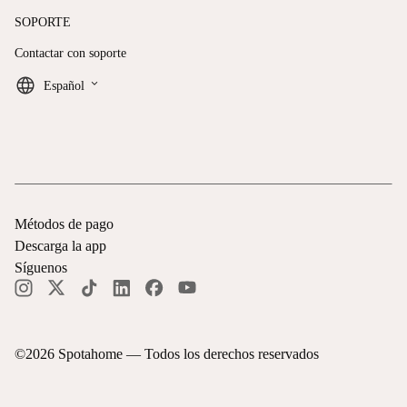
SOPORTE
Contactar con soporte
keyboard_arrow_down
Español
Métodos de pago
Descarga la app
Síguenos
©
2026
Spotahome —
Todos los derechos reservados