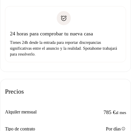
recogida de llaves, etc.
plus
”.
Spotahome sólo transferirá el primer pago al propietario si
Documento de identidad o Pasaporte
no nos comunicas ningún problema.
Prueba de solvencia
Domiciliación del pago
24 horas para comprobar tu nueva casa
Tienes 24h desde la entrada para reportar discrepancias
significativas entre el anuncio y la realidad. Spotahome trabajará
para resolverlo.
Precios
Alquiler mensual
785 €
al mes
info
Tipo de contrato
Por días