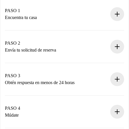
PASO 1
Encuentra tu casa
Proceso de reserva 100% online.
Casas y Propietarios verificados.
Tienes toda la información necesaria por adelantado.
PASO 2
Envía tu solicitud de reserva
Envía detalles básicos de tu perfil y de tu método de pago.
Recuerda que no te cobraremos nada hasta que el
propietario acepte.
PASO 3
Obtén respuesta en menos de 24 horas
El propietario tiene menos de 24 horas para confirmar.
Si es aceptada, te haremos el cargo y te pondremos en
contacto con el propietario.
PASO 4
Si es rechazada: No te haremos ningún cargo y te
Múdate
ofreceremos alternativas.
Acuerda con el propietario los detalles de tu llegada,
Documentos necesarios si tu propiedad es “
Spotahome