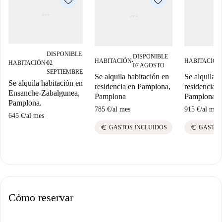
DISPONIBLE
DISPONIBLE
HABITACIÓN
HABITACIÓN
HABITACIÓN
02
■
■
07 AGOSTO
SEPTIEMBRE
Se alquila habitación en
Se alquila h
Se alquila habitación en
residencia en Pamplona,
residencia 
Ensanche-Zabalgunea,
Pamplona
Pamplona
Pamplona.
785 €
/
al mes
915 €
/
al mes
645 €
/
al mes
euro
euro
GASTOS INCLUIDOS
GASTOS
Cómo reservar