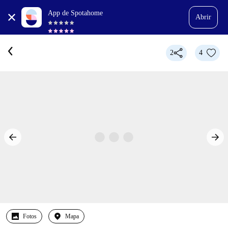
App de Spotahome
Abrir
2
4
Fotos
Mapa