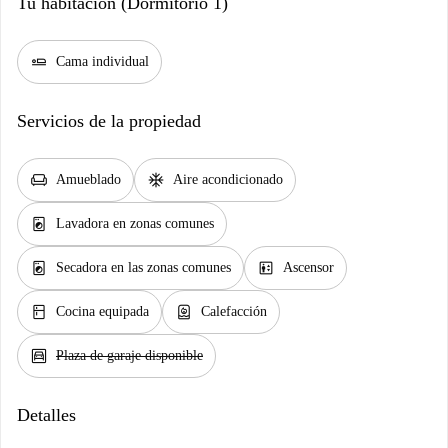
Tu habitación (Dormitorio 1)
airline_seat_flat
Cama individual
Servicios de la propiedad
chair
ac_unit
Amueblado
Aire acondicionado
local_laundry_service
Lavadora en zonas comunes
local_laundry_service
elevator
Secadora en las zonas comunes
Ascensor
kitchen
water_heater
Cocina equipada
Calefacción
garage
Plaza de garaje disponible
Detalles