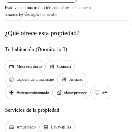
Estás viendo una traducción automática del anuncio
¿Qué ofrece esta propiedad?
Tu habitación (Dormitorio 3)
desk
dresser
Mesa escritorio
Cómoda
package
dresser
Espacio de almacenaje
Armario
ac_unit
soap
tv
Aire acondicionado
Baño privado
TV
Servicios de la propiedad
chair
dishwasher_gen
Amueblado
Lavavajillas