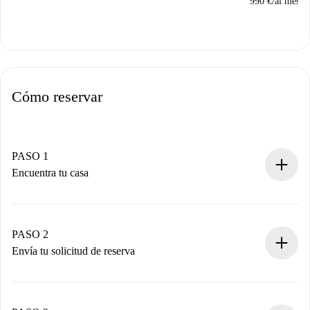
990 €
/
al mes
Cómo reservar
PASO 1
Encuentra tu casa
Proceso de reserva 100% online.
Casas y Propietarios verificados.
Tienes toda la información necesaria por adelantado.
PASO 2
Envía tu solicitud de reserva
Envía detalles básicos de tu perfil y de tu método de pago.
Recuerda que no te cobraremos nada hasta que el