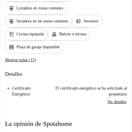
local_laundry_service
Lavadora en zonas comunes
local_laundry_service
elevator
Secadora en las zonas comunes
Ascensor
kitchen
balcony
Cocina equipada
Balcón o terraza
garage
Plaza de garaje disponible
Mostrar todas (15)
Detalles
Certificado
El certificado energético se ha solicitado al
Energético
propietario
Ver detalles
La opinión de Spotahome