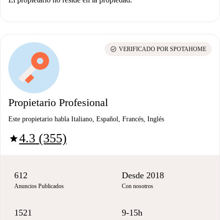
check_circle
VERIFICADO POR SPOTAHOME
Propietario Profesional
Este propietario habla Italiano, Español, Francés, Inglés
4.3 (355)
star
612
Desde 2018
Anuncios Publicados
Con nosotros
1521
9-15h