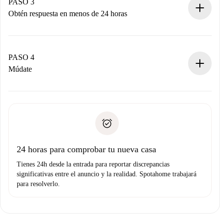
propietario acepte.
PASO 3
Obtén respuesta en menos de 24 horas
El propietario tiene menos de 24 horas para confirmar.
Si es aceptada, te haremos el cargo y te pondremos en
contacto con el propietario.
PASO 4
Si es rechazada: No te haremos ningún cargo y te
Múdate
ofreceremos alternativas.
Acuerda con el propietario los detalles de tu llegada,
Documentos necesarios si tu propiedad es “
Spotahome
recogida de llaves, etc.
plus
”.
Spotahome sólo transferirá el primer pago al propietario si
Documento de identidad o Pasaporte
no nos comunicas ningún problema.
Prueba de solvencia
Domiciliación del pago
24 horas para comprobar tu nueva casa
Tienes 24h desde la entrada para reportar discrepancias
significativas entre el anuncio y la realidad. Spotahome trabajará
para resolverlo.