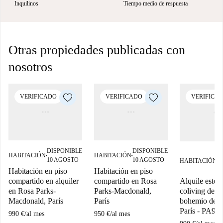
Inquilinos
Tiempo medio de respuesta
Otras propiedades publicadas con
nosotros
VERIFICADO
VERIFICADO
VERIFICA
DISPONIBLE
DISPONIBLE
D
HABITACIÓN
HABITACIÓN
■
■
10 AGOSTO
10 AGOSTO
HABITACIÓN
0
■
S
Habitación en piso
Habitación en piso
Alquile este 
compartido en alquiler
compartido en Rosa
coliving de es
en Rosa Parks-
Parks-Macdonald,
bohemio de 9
Macdonald, París
París
París - PA99
990 €
/
al mes
950 €
/
al mes