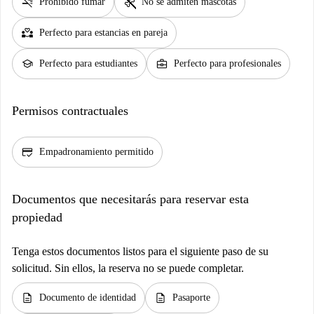
smoke_free
pet_supplies
Prohibido fumar
No se admiten mascotas
partner_heart
Perfecto para estancias en pareja
school
business_center
Perfecto para estudiantes
Perfecto para profesionales
Permisos contractuales
credit_score
Empadronamiento permitido
Documentos que necesitarás para reservar esta
propiedad
Tenga estos documentos listos para el siguiente paso de su
solicitud. Sin ellos, la reserva no se puede completar.
description
description
Documento de identidad
Pasaporte