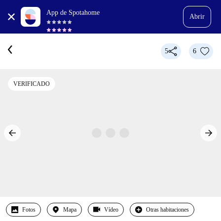
App de Spotahome
Abrir
5
6
VERIFICADO
Fotos
Mapa
Vídeo
Otras habitaciones