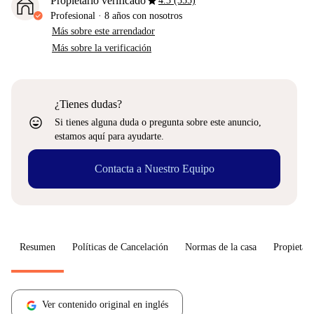
star
Propietario verificado
4.3 (355)
Profesional
·
8 años
con nosotros
Más sobre este arrendador
Más sobre la verificación
¿Tienes dudas?
sentiment_very_satisfied
Si tienes alguna duda o pregunta sobre este anuncio,
estamos aquí para ayudarte.
Contacta a Nuestro Equipo
Resumen
Políticas de Cancelación
Normas de la casa
Propietari
Ver contenido original en inglés