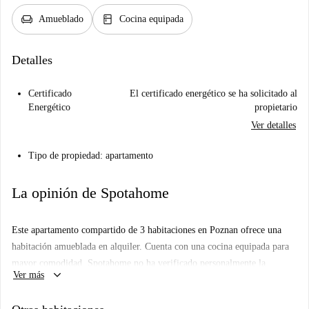
chair
kitchen
Amueblado
Cocina equipada
Detalles
Certificado
El certificado energético se ha solicitado al
Energético
propietario
Ver detalles
Tipo de propiedad: apartamento
La opinión de Spotahome
Este apartamento compartido de 3 habitaciones en Poznan ofrece una
habitación amueblada en alquiler. Cuenta con una cocina equipada para
mayor comodidad. Spotahome no ha verificado personalmente la
keyboard_arrow_down
Ver más
propiedad, pero todos los propietarios se someten a un riguroso proceso
de verificación para garantizar su fiabilidad.