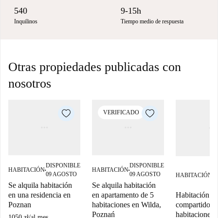
540
9-15h
Inquilinos
Tiempo medio de respuesta
Otras propiedades publicadas con
nosotros
VERIFICADO
DISPONIBLE
DISPONIBLE
D
HABITACIÓN
HABITACIÓN
■
■
09 AGOSTO
09 AGOSTO
HABITACIÓN
0
■
S
Se alquila habitación
Se alquila habitación
Habitación en
en una residencia en
en apartamento de 5
compartido d
Poznan
habitaciones en Wilda,
habitaciones e
Poznań
1050 zł
/
al mes