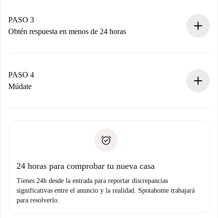
Recuerda que no te cobraremos nada hasta que el
propietario acepte.
PASO 3
Obtén respuesta en menos de 24 horas
El propietario tiene menos de 24 horas para confirmar.
Si es aceptada, te haremos el cargo y te pondremos en
contacto con el propietario.
PASO 4
Si es rechazada: No te haremos ningún cargo y te
Múdate
ofreceremos alternativas.
Acuerda con el propietario los detalles de tu llegada,
Documentos necesarios si tu propiedad es “
Spotahome
recogida de llaves, etc.
plus
”.
Spotahome sólo transferirá el primer pago al propietario si
Documento de identidad o Pasaporte
no nos comunicas ningún problema.
Prueba de solvencia
Domiciliación del pago
24 horas para comprobar tu nueva casa
Tienes 24h desde la entrada para reportar discrepancias
significativas entre el anuncio y la realidad. Spotahome trabajará
para resolverlo.