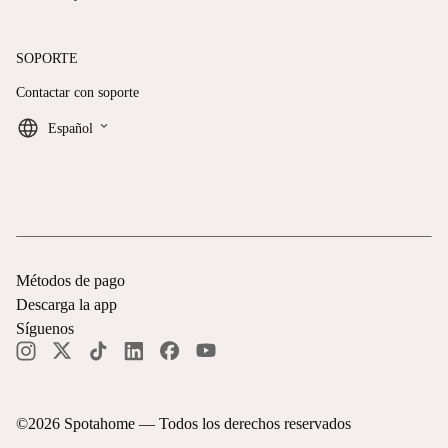
SOPORTE
Contactar con soporte
keyboard_arrow_down
Español
Métodos de pago
Descarga la app
Síguenos
©
2026
Spotahome —
Todos los derechos reservados