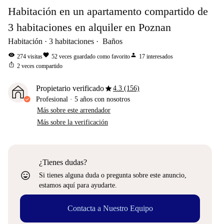
Habitación en un apartamento compartido de
3 habitaciones en alquiler en Poznan
Habitación
3
habitaciones
Baños
visibility
favorite
person
274
visitas
52
veces guardado como favorito
17
interesados
ios_share
2
veces compartido
star
Propietario verificado
4.3 (156)
Profesional
·
5 años
con nosotros
Más sobre este arrendador
Más sobre la verificación
¿Tienes dudas?
sentiment_very_satisfied
Si tienes alguna duda o pregunta sobre este anuncio,
estamos aquí para ayudarte.
Contacta a Nuestro Equipo