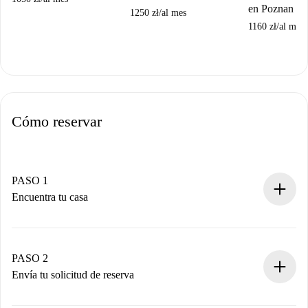
en Poznan
1250 zł
/
al mes
1160 zł
/
al mes
Cómo reservar
PASO 1
Encuentra tu casa
Proceso de reserva 100% online.
Casas y Propietarios verificados.
Tienes toda la información necesaria por adelantado.
PASO 2
Envía tu solicitud de reserva
Envía detalles básicos de tu perfil y de tu método de pago.