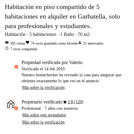
Habitación en piso compartido de 5
habitaciones en alquiler en Garbatella, solo
para profesionales y estudiantes.
Habitación
5
habitaciones
1
Baño
70
m2
visibility
favorite
person
505
visitas
74
veces guardado como favorito
21
interesados
ios_share
7
veces compartido
propiedad verificada por Valerio
Verificado el
14 feb 2019
Nuestro homechecker ha revisado la casa para asegurar que
obtienes exactamente lo que ves en el anuncio.
Más sobre la verificación
star
Propietario verificado
3.8 (129)
Profesional
·
7 años
con nosotros
Más sobre este arrendador
Más sobre la verificación