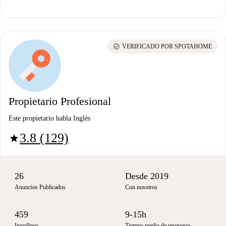
check_circle
VERIFICADO POR SPOTAHOME
Propietario Profesional
Este propietario habla Inglés
3.8 (129)
star
26
Desde 2019
Anuncios Publicados
Con nosotros
459
9-15h
Inquilinos
Tiempo medio de respuesta