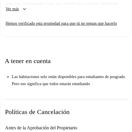
tanto para profesionales como para estudiantes e incluye calefacción
keyboard_arrow_down
Ver más
central. Su amplia cocina está equipada con electrodomésticos esenciales,
y los inquilinos disfrutan de comodidades como lavadora, agua caliente
Hemos verificado esta propiedad para que tú no tengas que hacerlo
central y vistas al exterior. El piso ha sido revisado por Spotahome para
su tranquilidad.
El piso goza de una ubicación excelente en Garbatella, donde encontrará
atracciones culturales como Jimi Hendrix (Shutter Art), la antigua
estación de metro Garbatella y la Piazza Benedetto Brin a pocos pasos.
A tener en cuenta
Este histórico y vibrante barrio le permite disfrutar de lo mejor de Roma
a la vez que está cerca de diversos servicios.
Las habitaciones solo están disponibles para estudiantes de posgrado.
Pero eso significa que todos estarán estudiando.
Políticas de Cancelación
Antes de la Aprobación del Propietario