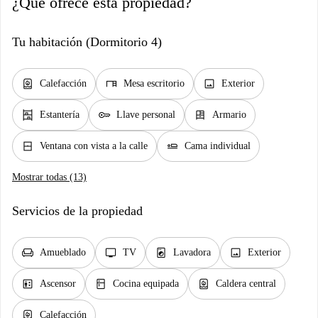
¿Qué ofrece esta propiedad?
Tu habitación (Dormitorio 4)
water_heater
desk
image
Calefacción
Mesa escritorio
Exterior
shelves
key
dresser
Estantería
Llave personal
Armario
window_closed
airline_seat_flat
Ventana con vista a la calle
Cama individual
Mostrar todas (13)
Servicios de la propiedad
chair
tv
local_laundry_service
image
Amueblado
TV
Lavadora
Exterior
elevator
kitchen
water_heater
Ascensor
Cocina equipada
Caldera central
water_heater
Calefacción