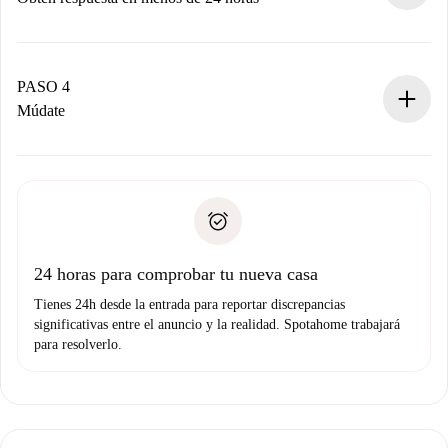
El propietario tiene menos de 24 horas para confirmar.
Si es aceptada, te haremos el cargo y te pondremos en
contacto con el propietario.
PASO 4
Si es rechazada: No te haremos ningún cargo y te
Múdate
ofreceremos alternativas.
Acuerda con el propietario los detalles de tu llegada,
Documentos necesarios si tu propiedad es “
Spotahome
recogida de llaves, etc.
plus
”.
Spotahome sólo transferirá el primer pago al propietario si
Documento de identidad o Pasaporte
no nos comunicas ningún problema.
Prueba de solvencia
Domiciliación del pago
24 horas para comprobar tu nueva casa
Tienes 24h desde la entrada para reportar discrepancias
significativas entre el anuncio y la realidad. Spotahome trabajará
para resolverlo.