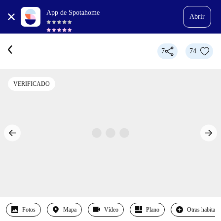
App de Spotahome
Abrir
7
74
VERIFICADO
Fotos
Mapa
Vídeo
Plano
Otras habitaci