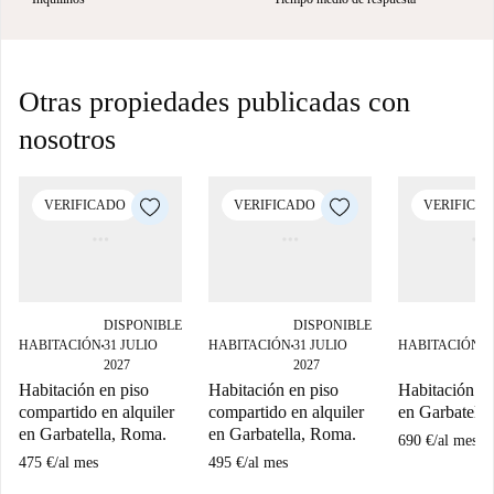
Otras propiedades publicadas con
nosotros
VERIFICADO
VERIFICADO
VERIFICA
DISPONIBLE
DISPONIBLE
D
HABITACIÓN
31 JULIO
HABITACIÓN
31 JULIO
HABITACIÓN
0
■
■
■
2027
2027
2
Habitación en piso
Habitación en piso
Habitación en
compartido en alquiler
compartido en alquiler
en Garbatell
en Garbatella, Roma.
en Garbatella, Roma.
690 €
/
al mes
475 €
/
al mes
495 €
/
al mes