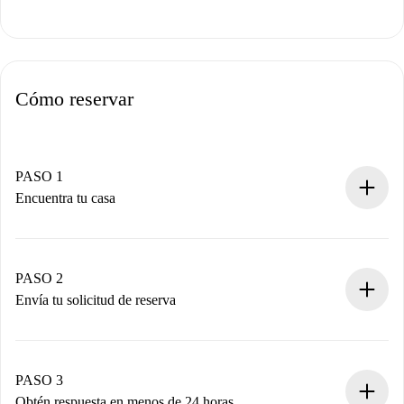
Cómo reservar
PASO 1
Encuentra tu casa
Proceso de reserva 100% online.
Casas y Propietarios verificados.
Tienes toda la información necesaria por adelantado.
PASO 2
Envía tu solicitud de reserva
Envía detalles básicos de tu perfil y de tu método de pago.
Recuerda que no te cobraremos nada hasta que el
propietario acepte.
PASO 3
Obtén respuesta en menos de 24 horas