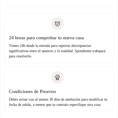
ofreceremos alternativas.
Acuerda con el propietario los detalles de tu llegada,
Documentos necesarios si tu propiedad es “
Spotahome
recogida de llaves, etc.
plus
”.
Spotahome sólo transferirá el primer pago al propietario si
Documento de identidad o Pasaporte
no nos comunicas ningún problema.
Prueba de solvencia
Domiciliación del pago
24 horas para comprobar tu nueva casa
Tienes 24h desde la entrada para reportar discrepancias
significativas entre el anuncio y la realidad. Spotahome trabajará
para resolverlo.
Condiciones de Preaviso
Debes avisar con al menos 30 días de antelación para modificar tu
fecha de salida, a menos que tu contrato especifique otra cosa.