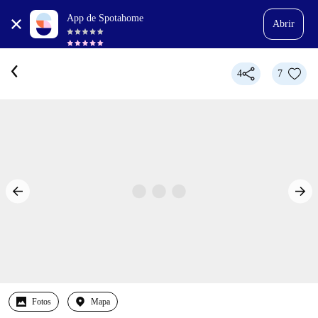
App de Spotahome
Abrir
4
7
Fotos
Mapa