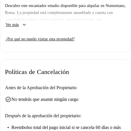
Descubre este encantador estudio disponible para alquilar en Nomentano,
Roma. La propiedad está completamente amueblada y cuenta con
comodidades como cocina equipada, lavadora privada, aire
keyboard_arrow_down
Ver más
acondicionado, calefacción a gas natural y opciones de entretenimiento
como televisión. Se admiten mascotas y se permite fumar. Spotahome
¿Por qué no puedo visitar esta propiedad?
garantiza que todos los propietarios se someten a un exhaustivo proceso
de verificación, brindándote tranquilidad en tu nuevo hogar.
La propiedad se encuentra en el animado barrio de Nomentano. En las
cercanías encontrarás diversos puntos de interés como el Monumento a
Políticas de Cancelación
Guido Baccelli, restaurantes de renombre como Gran Sasso y Osteria
Urbana, y el mercado Gorillas Warehouse de Piazza Bologna. Este
estudio te ofrece una vida cómoda en una zona vibrante y de fácil acceso
Antes de la Aprobación del Propietario
de Roma.
check_circle
No tendrás que asumir ningún cargo
Después de la aprobación del propietario:
Reembolso total del pago inicial
si se cancela 60 días o más