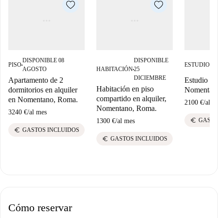
DISPONIBLE 08
DISPONIBLE
DI
PISO
ESTUDIO
■
■
AGOSTO
HABITACIÓN
25
A
■
DICIEMBRE
Apartamento de 2
Estudio en 
Habitación en piso
dormitorios en alquiler
Nomentan
compartido en alquiler,
en Nomentano, Roma.
2100 €
/
al m
Nomentano, Roma.
3240 €
/
al mes
euro
GASTO
1300 €
/
al mes
euro
GASTOS INCLUIDOS
euro
GASTOS INCLUIDOS
Cómo reservar