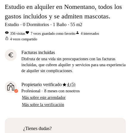
Estudio en alquiler en Nomentano, todos los
gastos incluidos y se admiten mascotas.
Estudio
0
Dormitorios
1
Baño
55
m2
visibility
favorite
person
356
visitas
7
veces guardado como favorito
4
interesados
ios_share
4
veces compartido
Facturas incluidas
euro
Disfruta de una vida sin preocupaciones con las facturas
incluidas, que cubren alquiler y servicios para una experiencia
de alquiler sin complicaciones.
star
Propietario verificado
4 (5)
Profesional
·
8 meses
con nosotros
Más sobre este arrendador
Más sobre la verificación
¿Tienes dudas?