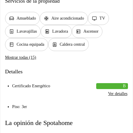
Servicios de la propiedad
chair
ac_unit
tv
Amueblado
Aire acondicionado
TV
dishwasher_gen
local_laundry_service
elevator
Lavavajillas
Lavadora
Ascensor
kitchen
water_heater
Cocina equipada
Caldera central
Mostrar todas (15)
Detalles
Certificado Energético
B
Ver detalles
Piso: 3er
La opinión de Spotahome