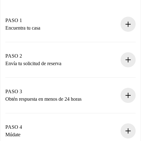
PASO 1
Encuentra tu casa
Proceso de reserva 100% online.
Casas y Propietarios verificados.
Tienes toda la información necesaria por adelantado.
PASO 2
Envía tu solicitud de reserva
Envía detalles básicos de tu perfil y de tu método de pago.
Recuerda que no te cobraremos nada hasta que el
propietario acepte.
PASO 3
Obtén respuesta en menos de 24 horas
El propietario tiene menos de 24 horas para confirmar.
Si es aceptada, te haremos el cargo y te pondremos en
contacto con el propietario.
PASO 4
Si es rechazada: No te haremos ningún cargo y te
Múdate