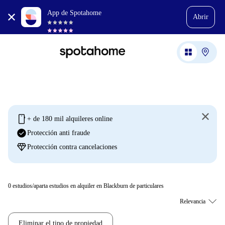
App de Spotahome
Abrir
mobile
+ de 180 mil alquileres online
check_circle
Protección anti fraude
diamond
Protección contra cancelaciones
0
estudios/aparta estudios en alquiler en Blackburn de particulares
Eliminar el tipo de propiedad