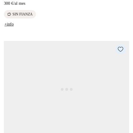
300 €
/
al mes
savings
SIN FIANZA
+info