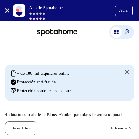
App de Spotahome
Abrir
mobile
+ de 180 mil alquileres online
check_circle
Protección anti fraude
diamond
Protección contra cancelaciones
4
habitaciones en alquiler en Blanes. Alquilar a particulares larga/corta temporada
Borrar filtros