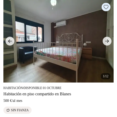
1/12
HABITACIÓN
DISPONIBLE 01 OCTUBRE
■
Habitación en piso compartido en Blanes
500 €
/
al mes
savings
SIN FIANZA