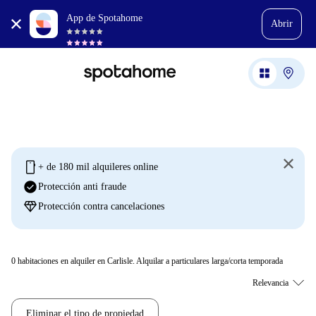
App de Spotahome
Abrir
mobile
+ de 180 mil alquileres online
check_circle
Protección anti fraude
diamond
Protección contra cancelaciones
0
habitaciones en alquiler en Carlisle. Alquilar a particulares larga/corta temporada
Eliminar el tipo de propiedad