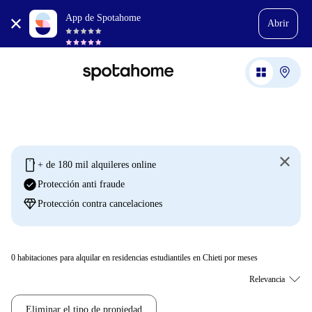
App de Spotahome
Abrir
mobile
+ de 180 mil alquileres online
check_circle
Protección anti fraude
diamond
Protección contra cancelaciones
0
habitaciones para alquilar en residencias estudiantiles en Chieti por meses
Eliminar el tipo de propiedad