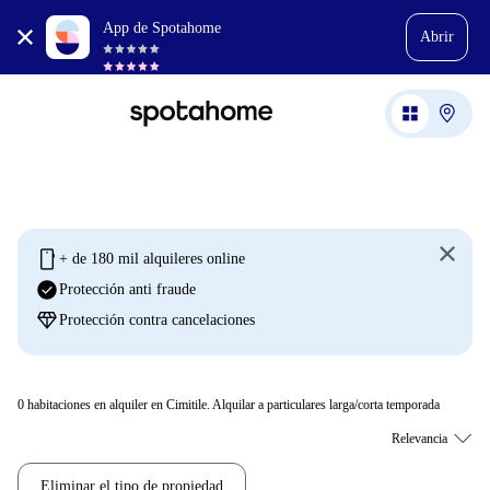
App de Spotahome
Abrir
mobile
+ de 180 mil alquileres online
check_circle
Protección anti fraude
diamond
Protección contra cancelaciones
0
habitaciones en alquiler en Cimitile. Alquilar a particulares larga/corta temporada
Eliminar el tipo de propiedad