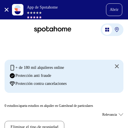
App de Spotahome
Abrir
mobile
+ de 180 mil alquileres online
check_circle
Protección anti fraude
diamond
Protección contra cancelaciones
0
estudios/aparta estudios en alquiler en Gateshead de particulares
Eliminar el tipo de propiedad