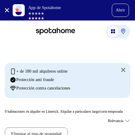
App de Spotahome
Abrir
mobile
+ de 180 mil alquileres online
check_circle
Protección anti fraude
diamond
Protección contra cancelaciones
0
habitaciones en alquiler en Limerick. Alquilar a particulares larga/corta temporada
Eliminar el tipo de propiedad