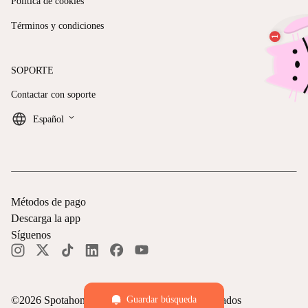
Política de cookies
Términos y condiciones
SOPORTE
Contactar con soporte
keyboard_arrow_down
Español
Métodos de pago
Descarga la app
Síguenos
©
2026
Spotahome —
Todos los derechos reservados
Guardar búsqueda