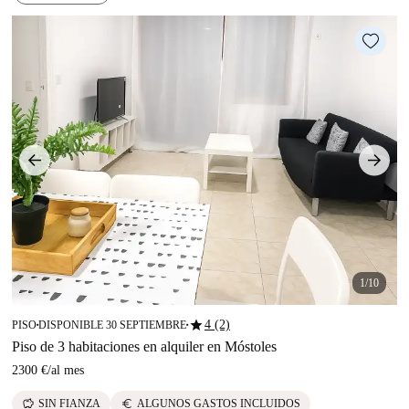
1/10
star
4 (2)
PISO
DISPONIBLE 30 SEPTIEMBRE
■
■
Piso de 3 habitaciones en alquiler en Móstoles
2300 €
/
al mes
savings
euro
SIN FIANZA
ALGUNOS GASTOS INCLUIDOS