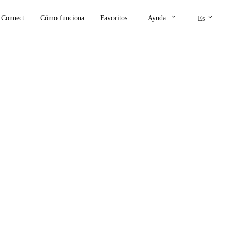
keyboard_arrow_down
keyboard_arrow_down
Connect
Cómo funciona
Favoritos
Ayuda
Es