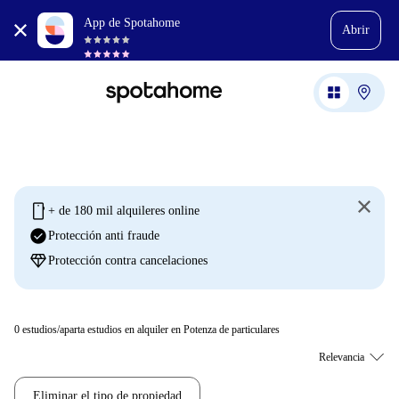
App de Spotahome
Abrir
mobile
+ de 180 mil alquileres online
check_circle
Protección anti fraude
diamond
Protección contra cancelaciones
0
estudios/aparta estudios en alquiler en Potenza de particulares
Eliminar el tipo de propiedad