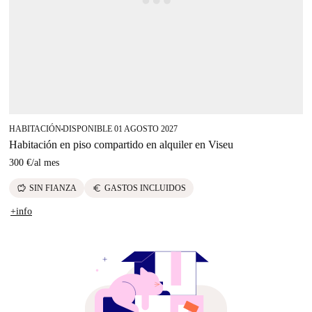
HABITACIÓN
DISPONIBLE 01 AGOSTO 2027
■
Habitación en piso compartido en alquiler en Viseu
300 €
/
al mes
savings
euro
SIN FIANZA
GASTOS INCLUIDOS
+info