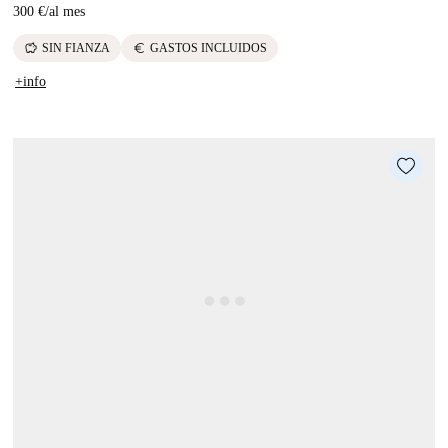
300 €
/
al mes
savings
euro
SIN FIANZA
GASTOS INCLUIDOS
+info