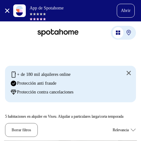
App de Spotahome
Abrir
mobile
+ de 180 mil alquileres online
check_circle
Protección anti fraude
diamond
Protección contra cancelaciones
5
habitaciones en alquiler en Viseu. Alquilar a particulares larga/corta temporada
Borrar filtros