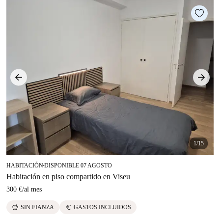
1/15
HABITACIÓN
DISPONIBLE 07 AGOSTO
■
Habitación en piso compartido en Viseu
300 €
/
al mes
savings
euro
SIN FIANZA
GASTOS INCLUIDOS