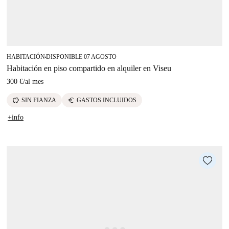
HABITACIÓN
DISPONIBLE 07 AGOSTO
■
Habitación en piso compartido en alquiler en Viseu
300 €
/
al mes
savings
euro
SIN FIANZA
GASTOS INCLUIDOS
+info