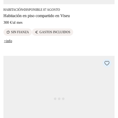
HABITACIÓN
DISPONIBLE 07 AGOSTO
■
Habitación en piso compartido en Viseu
300 €
/
al mes
savings
euro
SIN FIANZA
GASTOS INCLUIDOS
+info