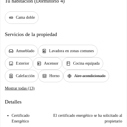
Tu habitación (Dormitorio 4)
airline_seat_flat
Cama doble
Servicios de la propiedad
chair
local_laundry_service
Amueblado
Lavadora en zonas comunes
image
elevator
kitchen
Exterior
Ascensor
Cocina equipada
water_heater
oven_gen
ac_unit
Calefacción
Horno
Aire acondicionado
Mostrar todas (13)
Detalles
Certificado
El certificado energético se ha solicitado al
Energético
propietario