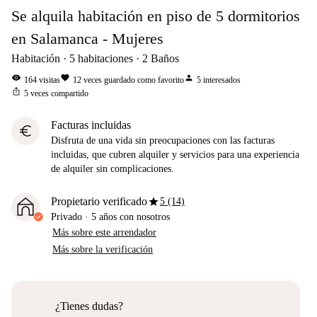
Se alquila habitación en piso de 5 dormitorios
en Salamanca - Mujeres
Habitación
5
habitaciones
2
Baños
visibility
favorite
person
164
visitas
12
veces guardado como favorito
5
interesados
ios_share
5
veces compartido
Facturas incluidas
euro
Disfruta de una vida sin preocupaciones con las facturas
incluidas, que cubren alquiler y servicios para una experiencia
de alquiler sin complicaciones.
star
Propietario verificado
5 (14)
Privado
·
5 años
con nosotros
Más sobre este arrendador
Más sobre la verificación
¿Tienes dudas?