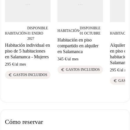
DISPONIBLE
DISPONIBLE
HABITACIÓN
■
HABITACIÓN
31 ENERO
01 OCTUBRE
HABITACIÓ
■
2027
Habitación en piso
Habitación individual en
Alquiler d
compartido en alquiler
piso de 5 habitaciones
en piso de
en Salamanca
en Salamanca - Mujeres
habitacion
345 €
/
al mes
Salamanca
295 €
/
al mes
euro
GASTOS INCLUIDOS
295 €
/
al me
euro
GASTOS INCLUIDOS
euro
GASTO
Cómo reservar