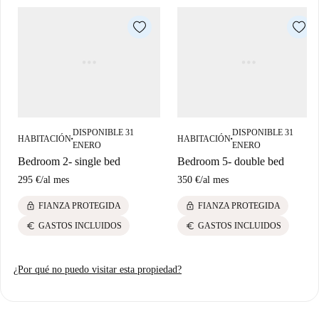
Esta habitación se encuentra en un apartamento espacioso con 2 baños
completos y una cocina equipada con todos los electrodomésticos
modernos, incluyendo una máquina de café y una lavadora y una
secadora. El alquiler incluye internet wifi y todos los servicios públicos
(agua, gas y electricidad). El apartamento es muy acogedor y pronto se
sentirá como en casa.
DISPONIBLE 31
DISPONIBLE 31
HABITACIÓN
HABITACIÓN
■
■
ENERO
ENERO
Bedroom 2- single bed
Bedroom 5- double bed
295 €
/
al mes
350 €
/
al mes
lock
lock
FIANZA PROTEGIDA
FIANZA PROTEGIDA
euro
euro
GASTOS INCLUIDOS
GASTOS INCLUIDOS
¿Por qué no puedo visitar esta propiedad?