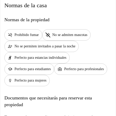
Normas de la casa
Normas de la propiedad
smoke_free
pet_supplies
Prohibido fumar
No se admiten mascotas
person_add
No se permiten invitados a pasar la noche
hail
Perfecto para estancias individuales
school
business_center
Perfecto para estudiantes
Perfecto para profesionales
female
Perfecto para mujeres
Documentos que necesitarás para reservar esta
propiedad