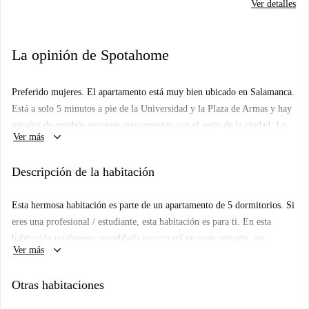
Ver detalles
La opinión de Spotahome
Preferido mujeres.
El apartamento está muy bien ubicado en Salamanca.
Está a solo 5 minutos a pie de la Universidad y la Plaza de Armas y hay
paradas de autobús cercanas que conectan con el resto de la ciudad. La
keyboard_arrow_down
Ver más
zona ofrece varias oportunidades de compras, ya que está rodeada de
varios bares, restaurantes, tiendas y todo lo necesario para una estancia
Descripción de la habitación
confortable.
Esta hermosa habitación es parte de un apartamento de 5 dormitorios. Si
eres una profesional / estudiante, esta habitación es para ti. En esta
habitación totalmente amueblada encontrará un gran armario, un
keyboard_arrow_down
Ver más
escritorio y una cómoda cama doble. Esta habitación se beneficia de una
gran ventana y mucha luz, lo que la convierte en un gran espacio para
Otras habitaciones
vivir.