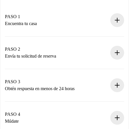
PASO 1
Encuentra tu casa
Proceso de reserva 100% online.
Casas y Propietarios verificados.
Tienes toda la información necesaria por adelantado.
PASO 2
Envía tu solicitud de reserva
Envía detalles básicos de tu perfil y de tu método de pago.
Recuerda que no te cobraremos nada hasta que el
propietario acepte.
PASO 3
Obtén respuesta en menos de 24 horas
El propietario tiene menos de 24 horas para confirmar.
Si es aceptada, te haremos el cargo y te pondremos en
contacto con el propietario.
PASO 4
Si es rechazada: No te haremos ningún cargo y te
Múdate
ofreceremos alternativas.