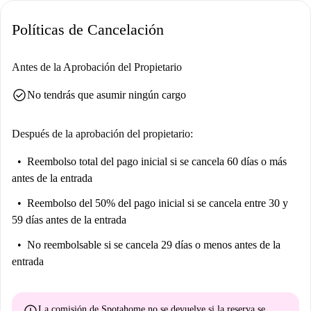
Políticas de Cancelación
Antes de la Aprobación del Propietario
check_circle
No tendrás que asumir ningún cargo
Después de la aprobación del propietario:
Reembolso total del pago inicial
si se cancela 60 días o más
antes de la entrada
Reembolso del 50% del pago inicial
si se cancela entre 30 y
59 días antes de la entrada
No reembolsable
si se cancela 29 días o menos antes de la
entrada
error
La comisión de Spotahome
no se devuelve
si la reserva se