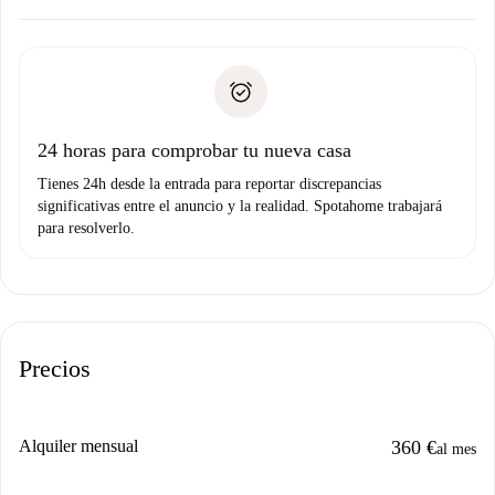
Acuerda con el propietario los detalles de tu llegada,
Documentos necesarios si tu propiedad es “
Spotahome
recogida de llaves, etc.
plus
”.
Spotahome sólo transferirá el primer pago al propietario si
Documento de identidad o Pasaporte
no nos comunicas ningún problema.
Prueba de solvencia
Domiciliación del pago
24 horas para comprobar tu nueva casa
Tienes 24h desde la entrada para reportar discrepancias
significativas entre el anuncio y la realidad. Spotahome trabajará
para resolverlo.
Precios
Alquiler mensual
360 €
al mes