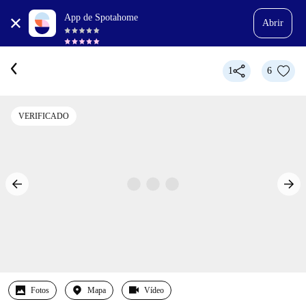
App de Spotahome
Abrir
1
6
VERIFICADO
Fotos
Mapa
Vídeo