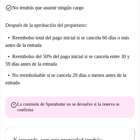
check_circle
No tendrás que asumir ningún cargo
Después de la aprobación del propietario:
Reembolso total del pago inicial
si se cancela 60 días o más
antes de la entrada
Reembolso del 50% del pago inicial
si se cancela entre 30 y
59 días antes de la entrada
No reembolsable
si se cancela 29 días o menos antes de la
entrada
error
La comisión de Spotahome
no se devuelve
si la reserva se
confirma
Y recuerda, con esta propiedad tendrás: