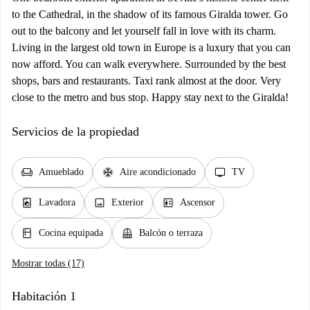
to the Cathedral, in the shadow of its famous Giralda tower. Go
out to the balcony and let yourself fall in love with its charm.
Living in the largest old town in Europe is a luxury that you can
now afford. You can walk everywhere. Surrounded by the best
shops, bars and restaurants. Taxi rank almost at the door. Very
close to the metro and bus stop. Happy stay next to the Giralda!
Servicios de la propiedad
chair
ac_unit
tv
Amueblado
Aire acondicionado
TV
local_laundry_service
image
elevator
Lavadora
Exterior
Ascensor
kitchen
balcony
Cocina equipada
Balcón o terraza
Mostrar todas (17)
Habitación 1