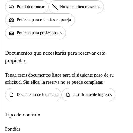
smoke_free
pet_supplies
Prohibido fumar
No se admiten mascotas
partner_heart
Perfecto para estancias en pareja
business_center
Perfecto para profesionales
Documentos que necesitarás para reservar esta
propiedad
Tenga estos documentos listos para el siguiente paso de su
solicitud. Sin ellos, la reserva no se puede completar.
description
description
Documento de identidad
Justificante de ingresos
Tipo de contrato
Por días