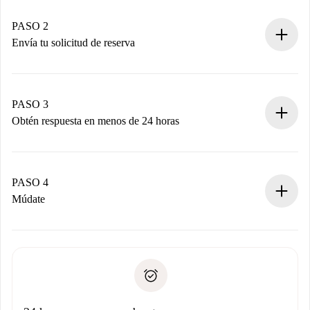
Casas y Propietarios verificados.
Tienes toda la información necesaria por adelantado.
PASO 2
Envía tu solicitud de reserva
Envía detalles básicos de tu perfil y de tu método de pago.
Recuerda que no te cobraremos nada hasta que el
propietario acepte.
PASO 3
Obtén respuesta en menos de 24 horas
El propietario tiene menos de 24 horas para confirmar.
Si es aceptada, te haremos el cargo y te pondremos en
contacto con el propietario.
PASO 4
Si es rechazada: No te haremos ningún cargo y te
Múdate
ofreceremos alternativas.
Acuerda con el propietario los detalles de tu llegada,
Documentos necesarios si tu propiedad es “
Spotahome
recogida de llaves, etc.
plus
”.
Spotahome sólo transferirá el primer pago al propietario si
Documento de identidad o Pasaporte
no nos comunicas ningún problema.
Prueba de solvencia
Domiciliación del pago