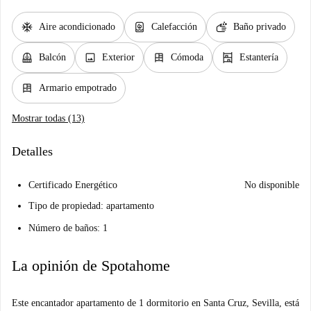
ac_unit
water_heater
soap
Aire acondicionado
Calefacción
Baño privado
balcony
image
dresser
shelves
Balcón
Exterior
Cómoda
Estantería
dresser
Armario empotrado
Mostrar todas (13)
Detalles
Certificado Energético
No disponible
Tipo de propiedad: apartamento
Número de baños: 1
La opinión de Spotahome
Este encantador apartamento de 1 dormitorio en Santa Cruz, Sevilla, está