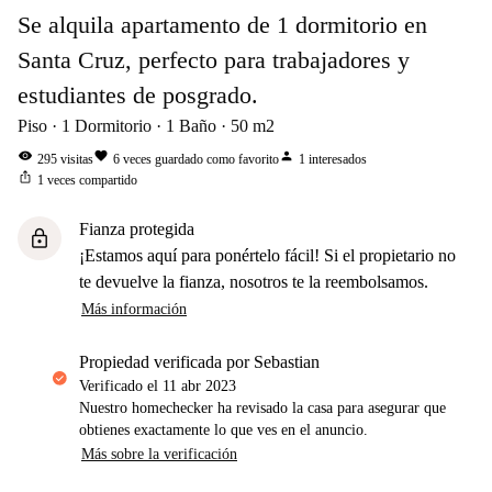
Se alquila apartamento de 1 dormitorio en
Santa Cruz, perfecto para trabajadores y
estudiantes de posgrado.
Piso
1
Dormitorio
1
Baño
50
m2
visibility
favorite
person
295
visitas
6
veces guardado como favorito
1
interesados
ios_share
1
veces compartido
Fianza protegida
lock
¡Estamos aquí para ponértelo fácil! Si el propietario no
te devuelve la fianza, nosotros te la reembolsamos.
Más información
propiedad verificada por Sebastian
Verificado el
11 abr 2023
Nuestro homechecker ha revisado la casa para asegurar que
obtienes exactamente lo que ves en el anuncio.
Más sobre la verificación