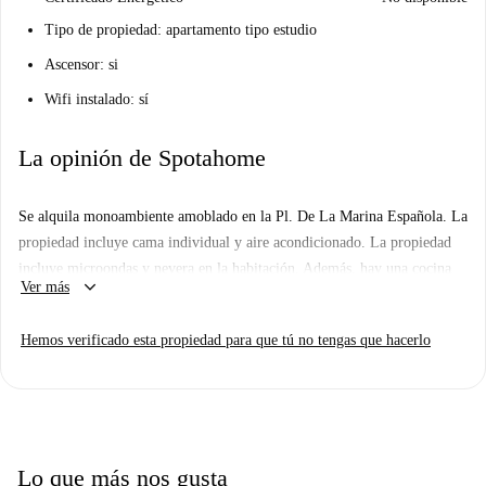
Tipo de propiedad: apartamento tipo estudio
Ascensor: si
Wifi instalado: sí
La opinión de Spotahome
Se alquila monoambiente amoblado en la Pl. De La Marina Española. La
propiedad incluye cama individual y aire acondicionado. La propiedad
incluye microondas y nevera en la habitación. Además, hay una cocina
keyboard_arrow_down
Ver más
común compartida con unas 15 personas. La propiedad también incluye
una terraza.
Hemos verificado esta propiedad para que tú no tengas que hacerlo
Importante: - Esta propiedad es una de un conjunto. Esto significa que
hay otras unidades casi idénticas en el edificio. Por lo tanto, lo que ve
arriba puede ser ligeramente diferente a lo que realmente alquila.
Lo que más nos gusta