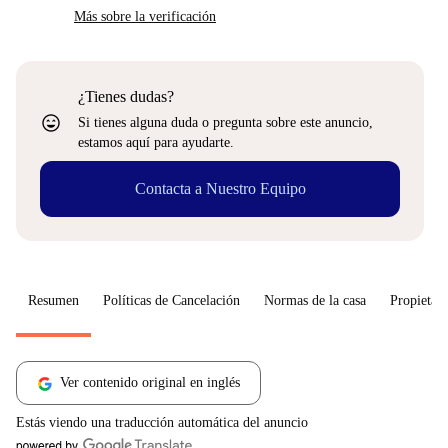
Más sobre la verificación
¿Tienes dudas?
sentiment_very_satisfied
Si tienes alguna duda o pregunta sobre este anuncio,
estamos aquí para ayudarte.
Contacta a Nuestro Equipo
Resumen
Políticas de Cancelación
Normas de la casa
Propietari
Ver contenido original en inglés
Estás viendo una traducción automática del anuncio