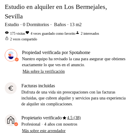
Estudio en alquiler en Los Bermejales,
Sevilla
Estudio
0
Dormitorios
Baños
13
m2
visibility
favorite
person
175
visitas
4
veces guardado como favorito
2
interesados
ios_share
2
veces compartido
Propiedad verificada por Spotahome
Nuestro equipo ha revisado la casa para asegurar que obtienes
exactamente lo que ves en el anuncio.
Más sobre la verificación
Facturas incluidas
euro
Disfruta de una vida sin preocupaciones con las facturas
incluidas, que cubren alquiler y servicios para una experiencia
de alquiler sin complicaciones.
star
Propietario verificado
4.5 (38)
Profesional
·
4 años
con nosotros
Más sobre este arrendador