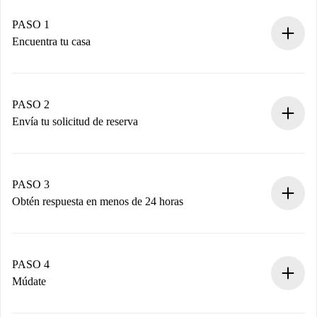
PASO 1
Encuentra tu casa
Proceso de reserva 100% online.
Casas y Propietarios verificados.
Tienes toda la información necesaria por adelantado.
PASO 2
Envía tu solicitud de reserva
Envía detalles básicos de tu perfil y de tu método de pago.
Recuerda que no te cobraremos nada hasta que el
propietario acepte.
PASO 3
Obtén respuesta en menos de 24 horas
El propietario tiene menos de 24 horas para confirmar.
Si es aceptada, te haremos el cargo y te pondremos en
contacto con el propietario.
PASO 4
Si es rechazada: No te haremos ningún cargo y te
Múdate
ofreceremos alternativas.
Acuerda con el propietario los detalles de tu llegada,
Documentos necesarios si tu propiedad es “
Spotahome