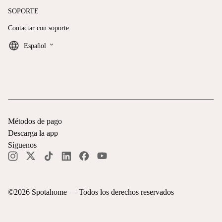
SOPORTE
Contactar con soporte
keyboard_arrow_down
Español
Métodos de pago
Descarga la app
Síguenos
©
2026
Spotahome —
Todos los derechos reservados