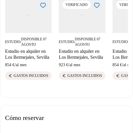
VERIFICADO
VERIFI
DISPONIBLE 07
DISPONIBLE 07
DI
ESTUDIO
ESTUDIO
ESTUDIO
■
■
■
AGOSTO
AGOSTO
A
Estudio en alquiler en
Estudio en alquiler en
Estudio en 
Los Bermejales, Sevilla
Los Bermejales, Sevilla
Los Bermej
854 €
/
al mes
923 €
/
al mes
854 €
/
al me
euro
euro
euro
GASTOS INCLUIDOS
GASTOS INCLUIDOS
GASTO
Cómo reservar