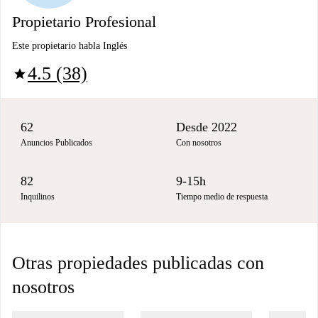
Propietario Profesional
Este propietario habla Inglés
4.5 (38)
star
62
Desde 2022
Anuncios Publicados
Con nosotros
82
9-15h
Inquilinos
Tiempo medio de respuesta
Otras propiedades publicadas con
nosotros