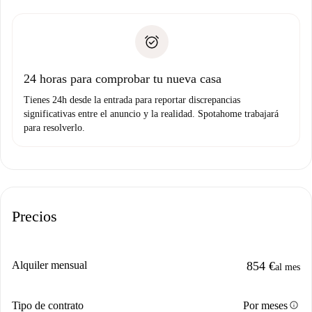
recogida de llaves, etc.
plus
”.
Spotahome sólo transferirá el primer pago al propietario si
Documento de identidad o Pasaporte
no nos comunicas ningún problema.
Prueba de solvencia
Domiciliación del pago
24 horas para comprobar tu nueva casa
Tienes 24h desde la entrada para reportar discrepancias
significativas entre el anuncio y la realidad. Spotahome trabajará
para resolverlo.
Precios
Alquiler mensual
854 €
al mes
info
Tipo de contrato
Por meses