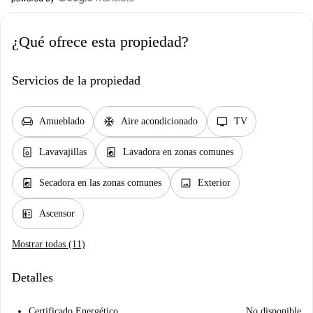
¿Qué ofrece esta propiedad?
Servicios de la propiedad
chair
ac_unit
tv
Amueblado
Aire acondicionado
TV
dishwasher_gen
local_laundry_service
Lavavajillas
Lavadora en zonas comunes
local_laundry_service
image
Secadora en las zonas comunes
Exterior
elevator
Ascensor
Mostrar todas (11)
Detalles
Certificado Energético
No disponible