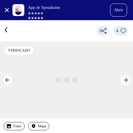
App de Spotahome
Abrir
2
4
VERIFICADO
Fotos
Mapa