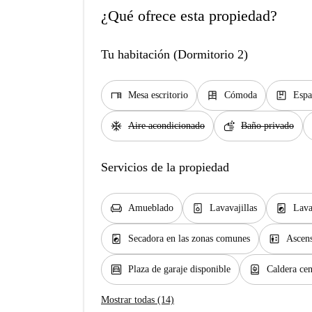
¿Qué ofrece esta propiedad?
Tu habitación (Dormitorio 2)
desk
dresser
package
Mesa escritorio
Cómoda
Espa
ac_unit
soap
Aire acondicionado
Baño privado
Servicios de la propiedad
chair
dishwasher_gen
local_laundry_service
Amueblado
Lavavajillas
Lava
local_laundry_service
elevator
Secadora en las zonas comunes
Ascen
garage
water_heater
Plaza de garaje disponible
Caldera cen
Mostrar todas (14)