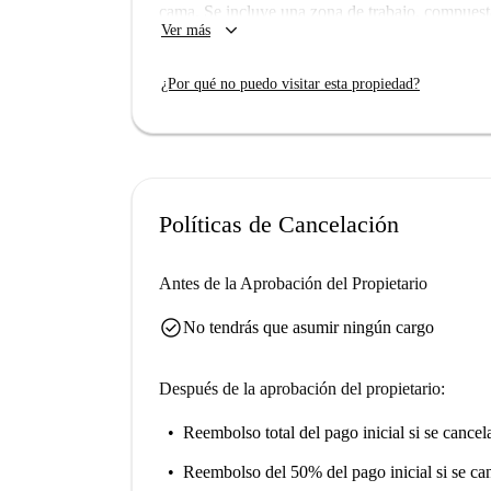
cama. Se incluye una zona de trabajo, compuesta
keyboard_arrow_down
Ver más
también dispone de espacio de almacenamiento: 
La habitación también dispone de un sofá. Situad
¿Por qué no puedo visitar esta propiedad?
110 m² está idealmente situado, a tiro de piedra
y cerca de todos los servicios. El departamento 
ascensor. El apartamento tiene 4 dormitorios, c
las habitaciones están completamente equipadas
con mimo. La cocina está equipada con electrod
Políticas de Cancelación
frigorífico, una cocina, una campana extractora,
una tostadora, una mesa con sillas, un lavavajilla
necesaria. El baño tiene bañera, lavabo, inodo
Antes de la Aprobación del Propietario
necesario para la limpieza (escoba, fregona, aspi
check_circle
de la habitación incluye provisión para gastos: l
No tendrás que asumir ningún cargo
alojamiento es elegible para APL (arrendamiento
Después de la aprobación del propietario:
Reembolso total del pago inicial
si se cancel
Reembolso del 50% del pago inicial
si se ca