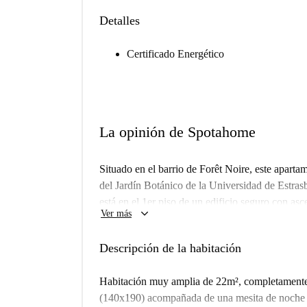
Detalles
Certificado Energético
La opinión de Spotahome
Situado en el barrio de Forêt Noire, este apart
del Jardín Botánico de la Universidad de Estras
está en el 1er piso de un edificio seguro con as
keyboard_arrow_down
Ver más
cocina, un baño compartido y un aseo independi
equipadas y amuebladas. Cada habitación del ap
Descripción de la habitación
de CAF.
Habitación muy amplia de 22m², completament
(140x190) acompañada de una mesita de noche c