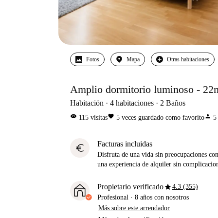
Fotos
Mapa
Otras habitaciones
Amplio dormitorio luminoso - 22
Habitación
4
habitaciones
2
Baños
visibility
favorite
person
115
visitas
5
veces guardado como favorito
5
Facturas incluidas
euro
Disfruta de una vida sin preocupaciones con 
una experiencia de alquiler sin complicacio
star
Propietario verificado
4.3 (355)
Profesional
·
8 años
con nosotros
Más sobre este arrendador