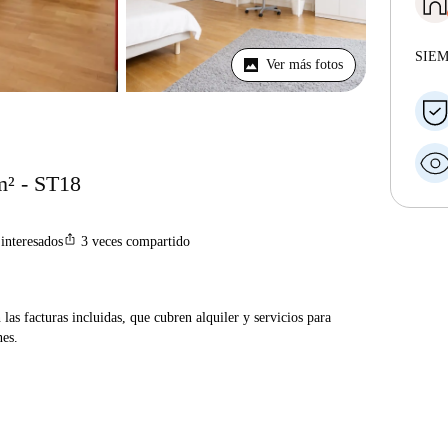
SIE
Ver más fotos
m² - ST18
ios_share
interesados
3
veces compartido
las facturas incluidas, que cubren alquiler y servicios para
nes.