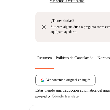
Más sobre la verificación
¿Tienes dudas?
sentiment_very_satisfied
Si tienes alguna duda o pregunta sobre est
aquí para ayudarte.
Resumen
Políticas de Cancelación
Normas 
Ver contenido original en inglés
Estás viendo una traducción automática del anu