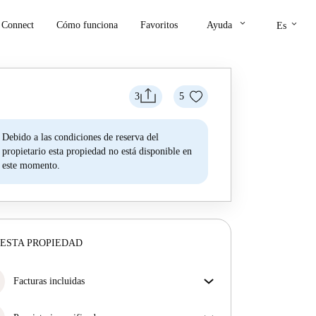
keyboard_arrow_down
keyboard_arrow_down
Connect
Cómo funciona
Favoritos
Ayuda
Es
3
5
Debido a las condiciones de reserva del
propietario esta propiedad no está disponible en
este momento.
ESTA PROPIEDAD
Facturas incluidas
Disfruta de una vida sin preocupaciones con las