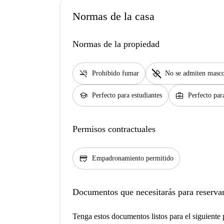
Normas de la casa
Normas de la propiedad
smoke_free
pet_supplies
Prohibido fumar
No se admiten masco
school
business_center
Perfecto para estudiantes
Perfecto par
Permisos contractuales
credit_score
Empadronamiento permitido
Documentos que necesitarás para reservar
Tenga estos documentos listos para el siguiente p