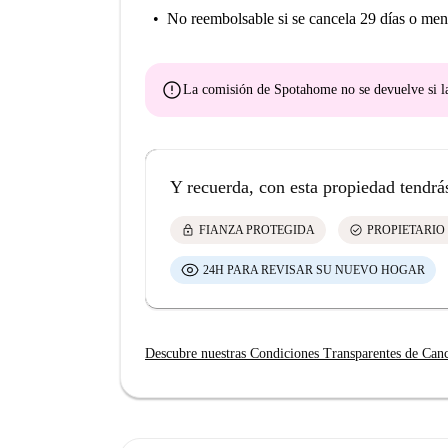
No reembolsable
si se cancela 29 días o men
error
La comisión de Spotahome
no se devuelve
si l
Y recuerda, con esta propiedad tendrá
lock
check_circle
FIANZA PROTEGIDA
PROPIETARIO
24H PARA REVISAR SU NUEVO HOGAR
Descubre nuestras Condiciones Transparentes de Can