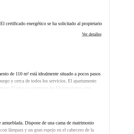
El certificado energético se ha solicitado al propietario
Ver detalles
amento de 110 m² está idealmente situado a pocos pasos
burgo y cerca de todos los servicios. El apartamento
censor. El piso se compone de 4 habitaciones, una
ente. Todas las habitaciones están completamente
artamento es elegible para APL según las condiciones
e amueblada. Dispone de una cama de matrimonio
on lámpara y un gran espejo en el cabecero de la