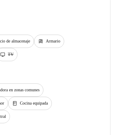
dresser
cio de almacenaje
Armario
tv
TV
dora en zonas comunes
kitchen
sor
Cocina equipada
tral