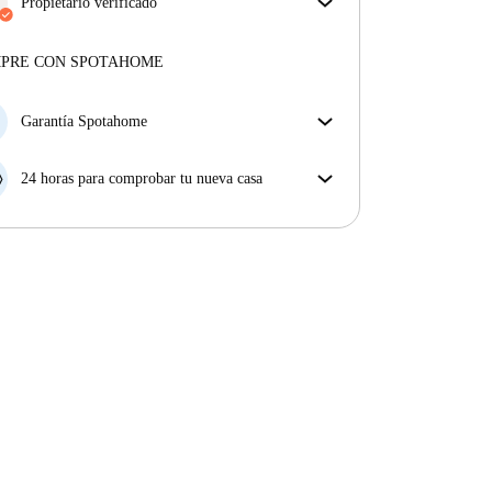
facturas incluidas, que cubren alquiler y servicios
Propietario verificado
para una experiencia de alquiler sin complicaciones.
Profesional
·
8 años
con nosotros
Más sobre este arrendador
MPRE CON SPOTAHOME
Más sobre la verificación
Garantía Spotahome
Si el propietario cancela tu reserva dentro de las 48
horas previas a la fecha de entrada, Spotahome A) te
24 horas para comprobar tu nueva casa
ayudará a encontrar un nuevo alojamiento y cubrirá
Si existe alguna diferencia con el anuncio que viste
el hotel hasta que encuentres nueva casa o B) te hará
en Spotahome, comunícanoslo dentro de las 24 horas
la devolución íntegra de la reserva.
siguientes a tu llegada para que podamos buscar una
solución.