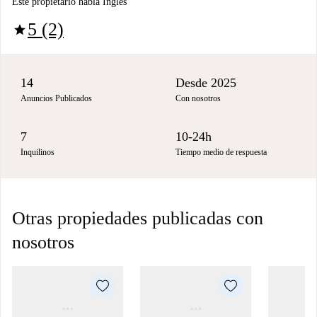
Este propietario habla Inglés
5 (2)
star
14
Desde 2025
Anuncios Publicados
Con nosotros
7
10-24h
Inquilinos
Tiempo medio de respuesta
Otras propiedades publicadas con
nosotros