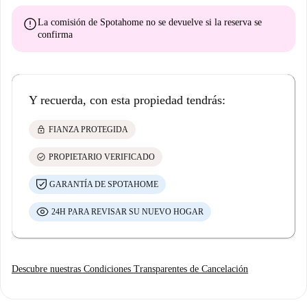
error
La comisión de Spotahome
no se devuelve
si la reserva se
confirma
Y recuerda, con esta propiedad tendrás:
lock
FIANZA PROTEGIDA
check_circle
PROPIETARIO VERIFICADO
GARANTÍA DE SPOTAHOME
24H PARA REVISAR SU NUEVO HOGAR
Descubre nuestras Condiciones Transparentes de Cancelación