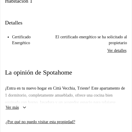
Habitación 1
Detalles
Certificado
El certificado energético se ha solicitado al
Energético
propietario
Ver detalles
La opinión de Spotahome
¡Entra en tu nuevo hogar en Città Vecchia, Trieste! Este apartamento de
1 dormitorio, completamente amueblado, ofrece una cocina bien
equipada con horno, lavadora y un acogedor espacio para relajarse.
keyboard_arrow_down
Ver más
Disfruta de la comodidad de los aires acondicionados individuales. El
televisor incluido te ofrece entretenimiento al alcance de la mano. Como
¿Por qué no puedo visitar esta propiedad?
propietario de Spotahome, puedes confiar en la integridad de este
anuncio. Todos los servicios (electricidad, agua, gas y wifi) están