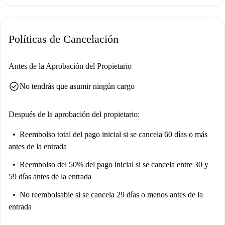
incluidos, lo que garantiza una experiencia de alquiler sin contratiempos.
Ubicado en el pintoresco barrio de Città Vecchia, encontrarás una gran
Políticas de Cancelación
variedad de atracciones en las cercanías. Entre los principales lugares de
interés se incluyen Grattacielo Ex Saffa, la Estación Rogers, la Casa De
Stabile y el Museo de los Vientos, todos a pocos metros. Un paseo te
Antes de la Aprobación del Propietario
llevará al Molo Armato, el Monumento a los Marineros y el Parque
check_circle
No tendrás que asumir ningún cargo
'Bonaparte' Borgo Giuseppino. Descubre la vibrante cultura de Trieste a
solo unos pasos de tu nuevo hogar.
Después de la aprobación del propietario:
Reembolso total del pago inicial
si se cancela 60 días o más
antes de la entrada
Reembolso del 50% del pago inicial
si se cancela entre 30 y
59 días antes de la entrada
No reembolsable
si se cancela 29 días o menos antes de la
entrada