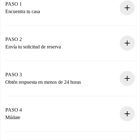
PASO 1
Encuentra tu casa
Proceso de reserva 100% online.
Casas y Propietarios verificados.
Tienes toda la información necesaria por adelantado.
PASO 2
Envía tu solicitud de reserva
Envía detalles básicos de tu perfil y de tu método de pago.
Recuerda que no te cobraremos nada hasta que el
propietario acepte.
PASO 3
Obtén respuesta en menos de 24 horas
El propietario tiene menos de 24 horas para confirmar.
Si es aceptada, te haremos el cargo y te pondremos en
contacto con el propietario.
PASO 4
Si es rechazada: No te haremos ningún cargo y te
Múdate
ofreceremos alternativas.
Acuerda con el propietario los detalles de tu llegada,
Documentos necesarios si tu propiedad es “
Spotahome
recogida de llaves, etc.
plus
”.