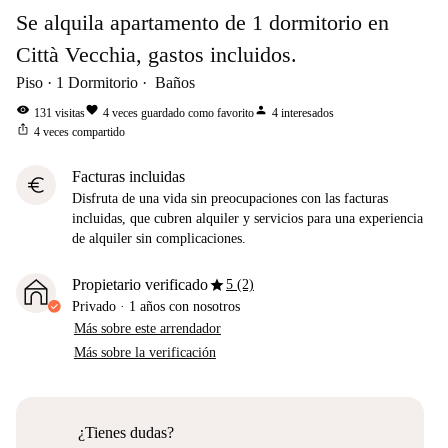
Se alquila apartamento de 1 dormitorio en
Città Vecchia, gastos incluidos.
Piso
1
Dormitorio
Baños
visibility
favorite
person
131
visitas
4
veces guardado como favorito
4
interesados
ios_share
4
veces compartido
Facturas incluidas
euro
Disfruta de una vida sin preocupaciones con las facturas
incluidas, que cubren alquiler y servicios para una experiencia
de alquiler sin complicaciones.
star
Propietario verificado
5 (2)
Privado
·
1 años
con nosotros
Más sobre este arrendador
Más sobre la verificación
¿Tienes dudas?