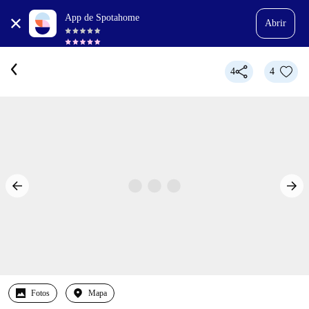
App de Spotahome
Abrir
4
4
Fotos
Mapa