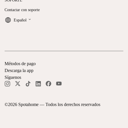
SOPORTE
Contactar con soporte
keyboard_arrow_down
Español
Métodos de pago
Descarga la app
Síguenos
©
2026
Spotahome —
Todos los derechos reservados