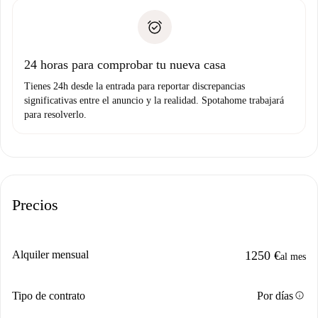
Spotahome sólo transferirá el primer pago al propietario si
Documento de identidad o Pasaporte
no nos comunicas ningún problema.
Prueba de solvencia
Domiciliación del pago
24 horas para comprobar tu nueva casa
Tienes 24h desde la entrada para reportar discrepancias
significativas entre el anuncio y la realidad. Spotahome trabajará
para resolverlo.
Precios
Alquiler mensual
1250 €
al mes
info
Tipo de contrato
Por días