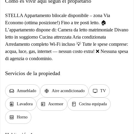
Cómo es vivir aquí según el propietario
STELLA Appartamento bilocale disponibile – zona Via
Economo (ottima posizione!) Fino a tre posti letto. 🏠
L’appartamento dispone di: Camera da letto matrimoniale Divano
letto in soggiorno Cucina attrezzata Aria condizionata
Arredamento completo Wi-Fi incluso 💡 Tutte le spese comprese:
acqua, luce, gas, internet — nessun costo extra! ❌ Nessuna spesa
di agenzia o condominio.
Servicios de la propiedad
chair
ac_unit
tv
Amueblado
Aire acondicionado
TV
local_laundry_service
elevator
kitchen
Lavadora
Ascensor
Cocina equipada
oven_gen
Horno