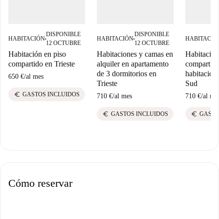
DISPONIBLE
DISPONIBLE
HABITACIÓN
HABITACIÓN
HABITACIÓ
■
■
12 OCTUBRE
12 OCTUBRE
Habitación en piso
Habitaciones y camas en
Habitación
compartido en Trieste
alquiler en apartamento
compartido
de 3 dormitorios en
habitacion
650 €
/
al mes
Trieste
Sud
euro
GASTOS INCLUIDOS
710 €
/
al mes
710 €
/
al me
euro
euro
GASTOS INCLUIDOS
GASTO
Cómo reservar