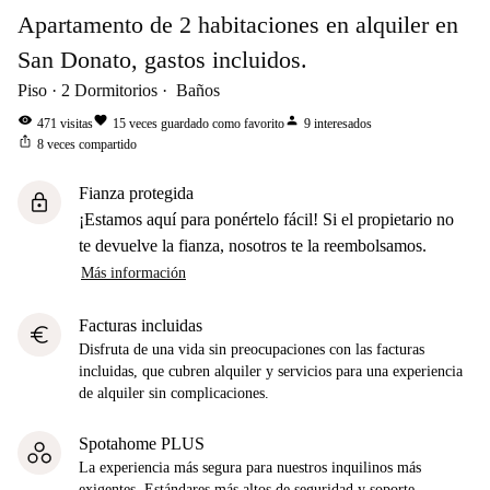
Apartamento de 2 habitaciones en alquiler en
San Donato, gastos incluidos.
Piso
2
Dormitorios
Baños
visibility
favorite
person
471
visitas
15
veces guardado como favorito
9
interesados
ios_share
8
veces compartido
Fianza protegida
lock
¡Estamos aquí para ponértelo fácil! Si el propietario no
te devuelve la fianza, nosotros te la reembolsamos.
Más información
Facturas incluidas
euro
Disfruta de una vida sin preocupaciones con las facturas
incluidas, que cubren alquiler y servicios para una experiencia
de alquiler sin complicaciones.
Spotahome PLUS
La experiencia más segura para nuestros inquilinos más
exigentes. Estándares más altos de seguridad y soporte