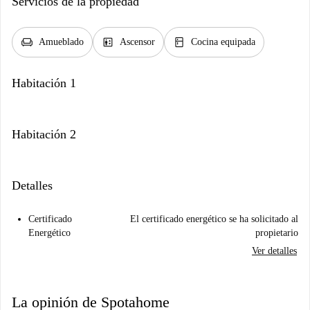
Servicios de la propiedad
chair
elevator
kitchen
Amueblado
Ascensor
Cocina equipada
Habitación 1
Habitación 2
Detalles
Certificado
El certificado energético se ha solicitado al
Energético
propietario
Ver detalles
La opinión de Spotahome