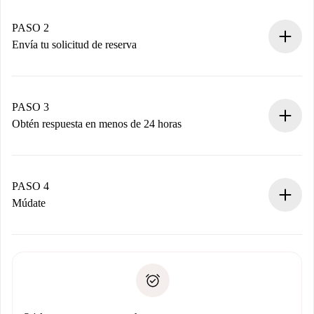
Casas y Propietarios verificados.
Tienes toda la información necesaria por adelantado.
PASO 2
Envía tu solicitud de reserva
Envía detalles básicos de tu perfil y de tu método de pago.
Recuerda que no te cobraremos nada hasta que el
propietario acepte.
PASO 3
Obtén respuesta en menos de 24 horas
El propietario tiene menos de 24 horas para confirmar.
Si es aceptada, te haremos el cargo y te pondremos en
contacto con el propietario.
PASO 4
Si es rechazada: No te haremos ningún cargo y te
Múdate
ofreceremos alternativas.
Acuerda con el propietario los detalles de tu llegada,
Documentos necesarios si tu propiedad es “
Spotahome
recogida de llaves, etc.
plus
”.
Spotahome sólo transferirá el primer pago al propietario si
Documento de identidad o Pasaporte
no nos comunicas ningún problema.
Prueba de solvencia
Domiciliación del pago