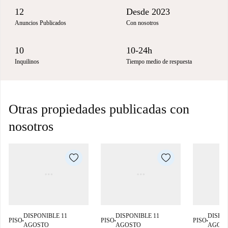
12
Desde 2023
Anuncios Publicados
Con nosotros
10
10-24h
Inquilinos
Tiempo medio de respuesta
Otras propiedades publicadas con
nosotros
DISPONIBLE 11
DISPONIBLE 11
DISPON
PISO
PISO
PISO
■
■
■
AGOSTO
AGOSTO
AGOS