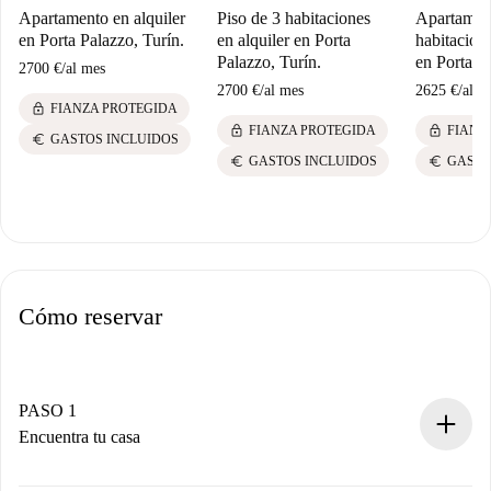
Apartamento en alquiler
Piso de 3 habitaciones
Apartamen
en Porta Palazzo, Turín.
en alquiler en Porta
habitacione
Palazzo, Turín.
en Porta P
2700 €
/
al mes
2700 €
/
al mes
2625 €
/
al m
lock
FIANZA PROTEGIDA
lock
lock
FIANZA PROTEGIDA
FIANZ
euro
GASTOS INCLUIDOS
euro
euro
GASTOS INCLUIDOS
GASTO
Cómo reservar
PASO 1
Encuentra tu casa
Proceso de reserva 100% online.