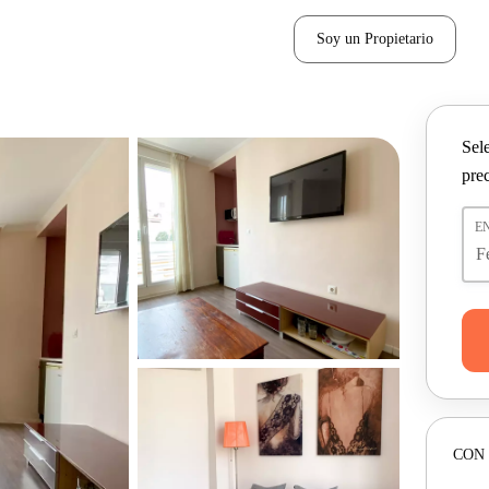
Soy un Propietario
Sel
pre
E
CON 