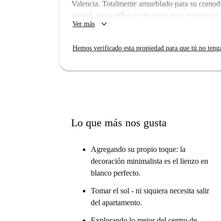
Valencia. Totalmente amueblado para su comodi
central, lavavajillas y televisión para maximizar
keyboard_arrow_down
Ver más
apartamento incluye todos los gastos, lo que le 
Spotahome ha revisado a fondo esta propiedad.
Hemos verificado esta propiedad para que tú no teng
Russafa es una zona vibrante y llena de vida. 
restaurantes, como Mood Food Restaurant, Ca
gran variedad de opciones gastronómicas. Para h
Escuela de Artesanos están cerca. Esta ubicación
ambiente urbano de Valencia.
Lo que más nos gusta
Agregando su propio toque: la
decoración minimalista es el lienzo en
blanco perfecto.
Tomar el sol - ni siquiera necesita salir
del apartamento.
Explorando lo mejor del centro de