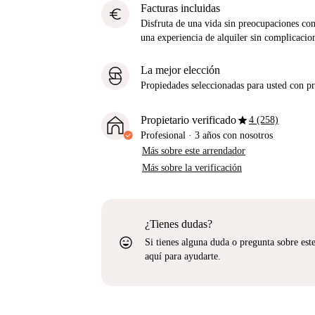
Facturas incluidas
euro
Disfruta de una vida sin preocupaciones con 
una experiencia de alquiler sin complicacio
La mejor elección
Propiedades seleccionadas para usted con pre
star
Propietario verificado
4 (258)
Profesional
·
3 años
con nosotros
Más sobre este arrendador
Más sobre la verificación
¿Tienes dudas?
sentiment_very_satisfied
Si tienes alguna duda o pregunta sobre est
aquí para ayudarte.