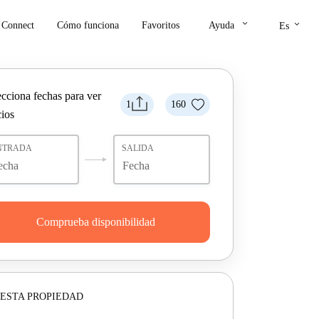
keyboard_arrow_down
keyboard_arrow_down
Connect
Cómo funciona
Favoritos
Ayuda
Es
ecciona fechas para ver
1
160
cios
NTRADA
SALIDA
Comprueba disponibilidad
ESTA PROPIEDAD