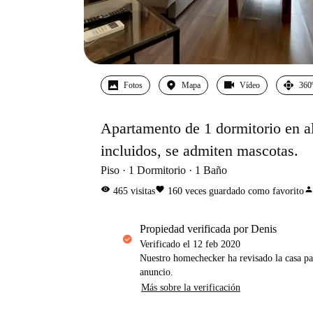
Fotos
Mapa
Vídeo
360
Apartamento de 1 dormitorio en al
incluidos, se admiten mascotas.
Piso
1
Dormitorio
1
Baño
visibility
favorite
perso
465
visitas
160
veces guardado como favorito
propiedad verificada por Denis
Verificado el
12 feb 2020
Nuestro homechecker ha revisado la casa pa
anuncio.
Más sobre la verificación