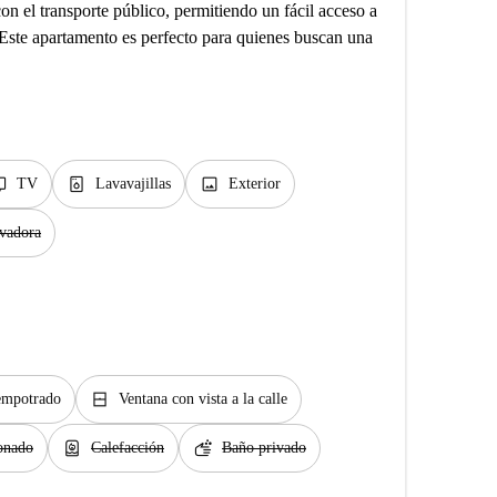
n el transporte público, permitiendo un fácil acceso a
. Este apartamento es perfecto para quienes buscan una
v
dishwasher_gen
image
TV
Lavavajillas
Exterior
vadora
window_closed
empotrado
Ventana con vista a la calle
water_heater
soap
onado
Calefacción
Baño privado