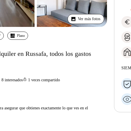
Ver más fotos
euro
º
Plano
quiler en Russafa, todos los gastos
SIE
n
ios_share
8
interesados
1
veces compartido
ra asegurar que obtienes exactamente lo que ves en el