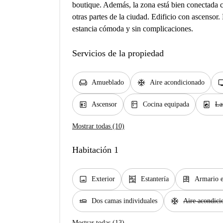
boutique. Además, la zona está bien conectada co
otras partes de la ciudad. Edificio con ascensor
estancia cómoda y sin complicaciones.
Servicios de la propiedad
chair
ac_unit
t
Amueblado
Aire acondicionado
elevator
kitchen
local_laundry_service
Ascensor
Cocina equipada
La
Mostrar todas (10)
Habitación 1
image
shelves
dresser
Exterior
Estantería
Armario 
airline_seat_flat
ac_unit
Dos camas individuales
Aire acondici
Mostrar todas (13)