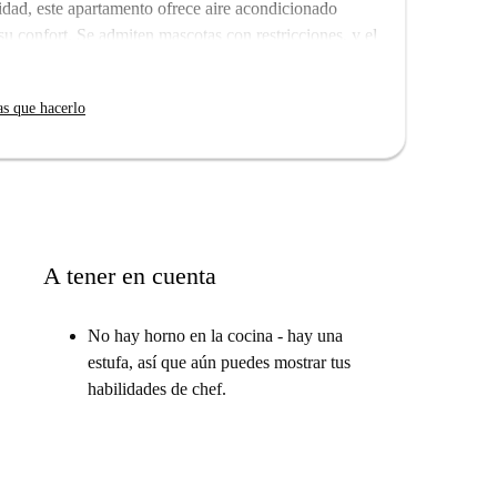
dad, este apartamento ofrece aire acondicionado
 su confort. Se admiten mascotas con restricciones, y el
permitirá instalarse sin complicaciones. Además,
as que hacerlo
El apartamento está muy cerca de numerosos
 Cecilia Ruzafa y Ramen Kuma, que prometen una
acer turismo, la Ruta Valencia Republicana y la
 ofrece una rica inmersión cultural en el dinámico
A tener en cuenta
No hay horno en la cocina - hay una
estufa, así que aún puedes mostrar tus
habilidades de chef.