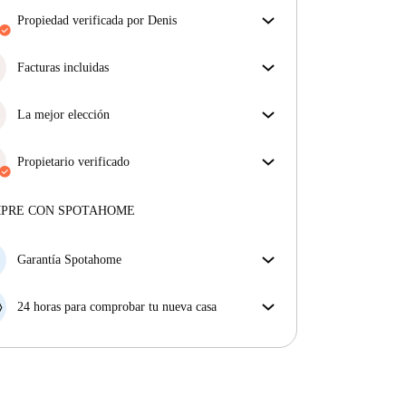
propiedad verificada por Denis
Nuestro homechecker ha revisado la casa para
asegurar que obtienes exactamente lo que ves en el
Facturas incluidas
anuncio.
Disfruta de una vida sin preocupaciones con las
Más sobre la verificación
facturas incluidas, que cubren alquiler y servicios
La mejor elección
para una experiencia de alquiler sin complicaciones.
Propiedades seleccionadas para usted con precios
fantásticos, disponibilidad y primera categoría.
Propietario verificado
Profesional
·
3 años
con nosotros
Más sobre este arrendador
MPRE CON SPOTAHOME
Más sobre la verificación
Garantía Spotahome
Si el propietario cancela tu reserva dentro de las 48
horas previas a la fecha de entrada, Spotahome A) te
24 horas para comprobar tu nueva casa
ayudará a encontrar un nuevo alojamiento y cubrirá
Si existe alguna diferencia con el anuncio que viste
el hotel hasta que encuentres nueva casa o B) te hará
en Spotahome, comunícanoslo dentro de las 24 horas
la devolución íntegra de la reserva.
siguientes a tu llegada para que podamos buscar una
solución.