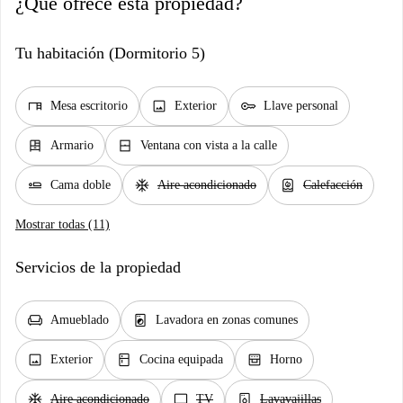
¿Qué ofrece esta propiedad?
Tu habitación (Dormitorio 5)
desk
image
key
Mesa escritorio
Exterior
Llave personal
dresser
window_closed
Armario
Ventana con vista a la calle
airline_seat_flat
ac_unit
water_heater
Cama doble
Aire acondicionado
Calefacción
Mostrar todas (11)
Servicios de la propiedad
chair
local_laundry_service
Amueblado
Lavadora en zonas comunes
image
kitchen
oven_gen
Exterior
Cocina equipada
Horno
ac_unit
tv
dishwasher_gen
Aire acondicionado
TV
Lavavajillas