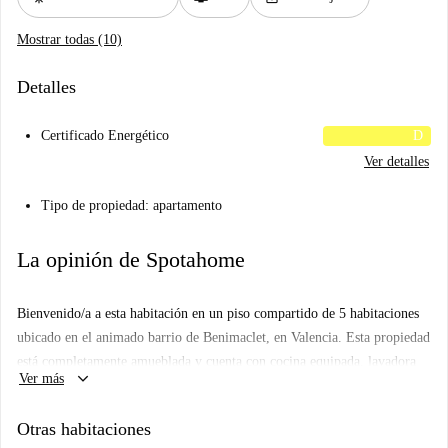
Mostrar todas (10)
Detalles
Certificado Energético
D
Ver detalles
Tipo de propiedad: apartamento
La opinión de Spotahome
Bienvenido/a a esta habitación en un piso compartido de 5 habitaciones
ubicado en el animado barrio de Benimaclet, en Valencia. Esta propiedad
está completamente amueblada y cuenta con cocina equipada, lavadora
keyboard_arrow_down
Ver más
común y un ambiente confortable. No hay restricciones de género, lo
que ofrece flexibilidad a los inquilinos. Tenga en cuenta que Spotahome
Otras habitaciones
ha inspeccionado personalmente esta propiedad para garantizar su calidad