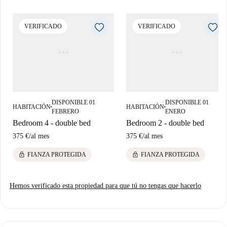
y confianza.
Benimaclet es una zona animada y bien comunicada de Valencia, cerca
VERIFICADO
VERIFICADO
de atracciones locales como el Campanar de l'Església de Benimaclet y la
Universitat Popular de València. Además, encontrará excelentes opciones
gastronómicas en las inmediaciones, como Bar Mestre Cerveseria y
Telepizza. Disfrute de la vida en un barrio dinámico con todas las
comodidades.
DISPONIBLE 01
DISPONIBLE 01
HABITACIÓN
HABITACIÓN
■
■
FEBRERO
ENERO
Bedroom 4 - double bed
Bedroom 2 - double bed
375 €
/
al mes
375 €
/
al mes
lock
lock
FIANZA PROTEGIDA
FIANZA PROTEGIDA
Hemos verificado esta propiedad para que tú no tengas que hacerlo