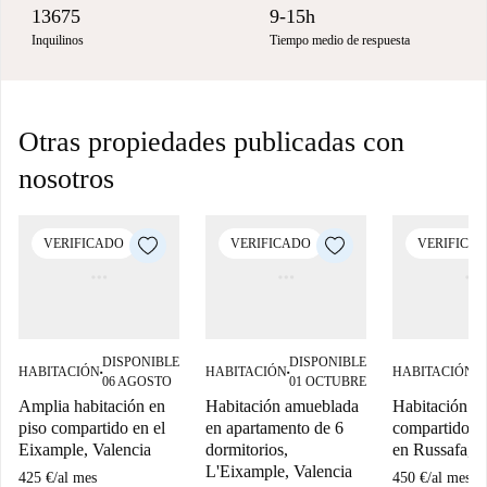
13675
9-15h
Inquilinos
Tiempo medio de respuesta
Otras propiedades publicadas con
nosotros
VERIFICADO
VERIFICADO
VERIFICA
DISPONIBLE
DISPONIBLE
D
HABITACIÓN
HABITACIÓN
HABITACIÓN
■
■
■
06 AGOSTO
01 OCTUBRE
0
Amplia habitación en
Habitación amueblada
Habitación en
piso compartido en el
en apartamento de 6
compartido en
Eixample, Valencia
dormitorios,
en Russafa, V
L'Eixample, Valencia
425 €
/
al mes
450 €
/
al mes