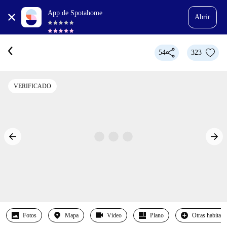
App de Spotahome
Abrir
54
323
VERIFICADO
Fotos
Mapa
Vídeo
Plano
Otras habitaci