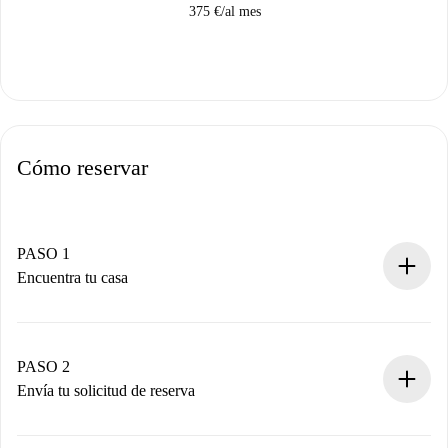
375 €
/
al mes
Cómo reservar
PASO 1
Encuentra tu casa
Proceso de reserva 100% online.
Casas y Propietarios verificados.
Tienes toda la información necesaria por adelantado.
PASO 2
Envía tu solicitud de reserva
Envía detalles básicos de tu perfil y de tu método de pago.