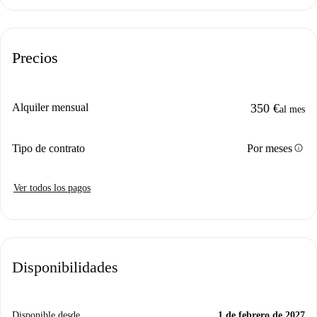
Precios
Alquiler mensual
350 €
al mes
info
Tipo de contrato
Por meses
Ver todos los pagos
Disponibilidades
Disponible desde
1 de febrero de 2027