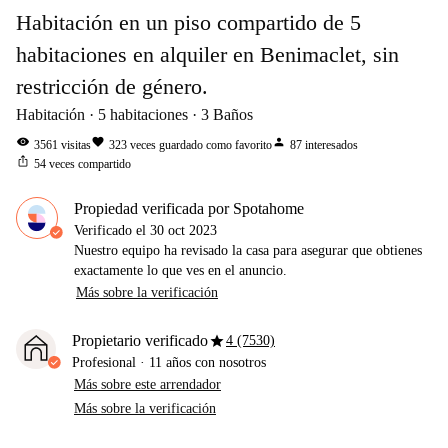
Habitación en un piso compartido de 5
habitaciones en alquiler en Benimaclet, sin
restricción de género.
Habitación
5
habitaciones
3
Baños
visibility
favorite
person
3561
visitas
323
veces guardado como favorito
87
interesados
ios_share
54
veces compartido
Propiedad verificada por Spotahome
Verificado el
30 oct 2023
Nuestro equipo ha revisado la casa para asegurar que obtienes
exactamente lo que ves en el anuncio.
Más sobre la verificación
star
Propietario verificado
4 (7530)
Profesional
·
11 años
con nosotros
Más sobre este arrendador
Más sobre la verificación