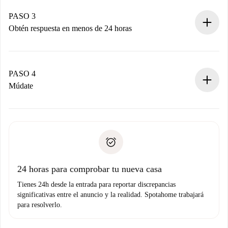
Recuerda que no te cobraremos nada hasta que el
propietario acepte.
PASO 3
Obtén respuesta en menos de 24 horas
El propietario tiene menos de 24 horas para confirmar.
Si es aceptada, te haremos el cargo y te pondremos en
contacto con el propietario.
PASO 4
Si es rechazada: No te haremos ningún cargo y te
Múdate
ofreceremos alternativas.
Acuerda con el propietario los detalles de tu llegada,
Documentos necesarios si tu propiedad es “
Spotahome
recogida de llaves, etc.
plus
”.
Spotahome sólo transferirá el primer pago al propietario si
Documento de identidad o Pasaporte
no nos comunicas ningún problema.
Prueba de solvencia
Domiciliación del pago
24 horas para comprobar tu nueva casa
Tienes 24h desde la entrada para reportar discrepancias
significativas entre el anuncio y la realidad. Spotahome trabajará
para resolverlo.