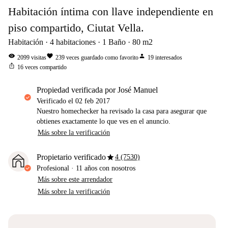
Habitación íntima con llave independiente en
piso compartido, Ciutat Vella.
Habitación
4
habitaciones
1
Baño
80
m2
visibility
favorite
person
2099
visitas
239
veces guardado como favorito
19
interesados
ios_share
16
veces compartido
propiedad verificada por José Manuel
Verificado el
02 feb 2017
Nuestro homechecker ha revisado la casa para asegurar que
obtienes exactamente lo que ves en el anuncio.
Más sobre la verificación
star
Propietario verificado
4 (7530)
Profesional
·
11 años
con nosotros
Más sobre este arrendador
Más sobre la verificación