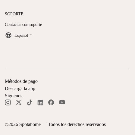
SOPORTE
Contactar con soporte
keyboard_arrow_down
Español
Métodos de pago
Descarga la app
Síguenos
©
2026
Spotahome —
Todos los derechos reservados