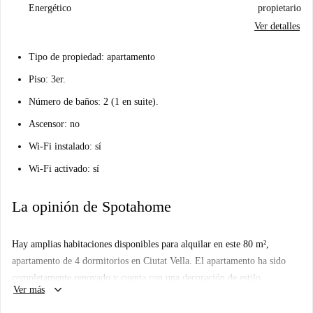
Energético
propietario
Ver detalles
Tipo de propiedad: apartamento
Piso: 3er.
Número de baños: 2 (1 en suite).
Ascensor: no
Wi-Fi instalado: sí
Wi-Fi activado: sí
La opinión de Spotahome
Hay amplias habitaciones disponibles para alquilar en este 80 m²,
apartamento de 4 dormitorios en Ciutat Vella. El apartamento ha sido
completamente renovado y cuenta con una decoración de estilo
keyboard_arrow_down
Ver más
industrial, suavizado con obras de arte únicas. La cocina es la zona
común principal, lo suficientemente grande para comer y cocinar sus