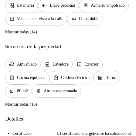
shelves
key
dresser
Estantería
Llave personal
Armario empotrado
window_closed
airline_seat_flat
Ventana con vista a la calle
Cama doble
Mostrar todas (14)
Servicios de la propiedad
chair
local_laundry_service
image
Amueblado
Lavadora
Exterior
kitchen
water_heater
oven_gen
Cocina equipada
Caldera eléctrica
Horno
square_foot
ac_unit
80 m2
Aire acondicionado
Mostrar todas (16)
Detalles
Certificado
El certificado energético se ha solicitado al