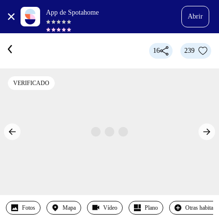
App de Spotahome
Abrir
16
239
VERIFICADO
Fotos
Mapa
Vídeo
Plano
Otras habitaci