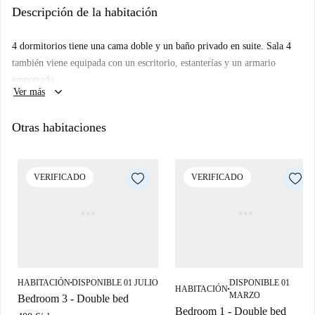
Descripción de la habitación
comidas cómodamente. Hay 1 cuarto de baño y 1 cuarto de baño
completo a compartir.
4 dormitorios tiene una cama doble y un baño privado en suite. Sala 4
El apartamento es un moderno establecimiento en el histórico barrio de
también viene equipada con un escritorio, estanterías y un armario
Ciutat Vella. Usted está rodeado de todos sus servicios básicos y un
empotrado.
montón de deliciosos restaurantes para probar. En términos de
keyboard_arrow_down
Ver más
transporte, la ubicación no podía ser mejor, con más de 10 líneas de
autobús que pasan por y conexiones con 5 líneas de metro.
Otras habitaciones
VERIFICADO
VERIFICADO
HABITACIÓN
DISPONIBLE 01 JULIO
DISPONIBLE 01
■
HABITACIÓN
■
MARZO
Bedroom 3 - Double bed
Bedroom 1 - Double bed