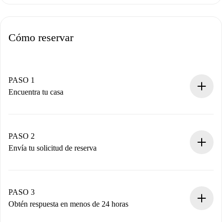
Cómo reservar
PASO 1
Encuentra tu casa
Proceso de reserva 100% online.
Casas y Propietarios verificados.
Tienes toda la información necesaria por adelantado.
PASO 2
Envía tu solicitud de reserva
Envía detalles básicos de tu perfil y de tu método de pago.
Recuerda que no te cobraremos nada hasta que el
propietario acepte.
PASO 3
Obtén respuesta en menos de 24 horas