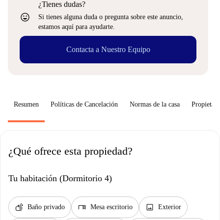
¿Tienes dudas?
sentiment_very_satisfied
Si tienes alguna duda o pregunta sobre este anuncio,
estamos aquí para ayudarte.
Contacta a Nuestro Equipo
Resumen
Políticas de Cancelación
Normas de la casa
Propietari
¿Qué ofrece esta propiedad?
Tu habitación (Dormitorio 4)
soap
desk
image
Baño privado
Mesa escritorio
Exterior