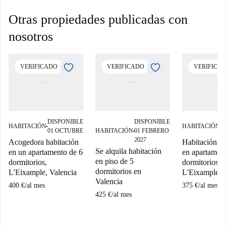
Otras propiedades publicadas con
nosotros
VERIFICADO
VERIFICADO
VERIFICA
DISPONIBLE
DISPONIBLE
D
HABITACIÓN
HABITACIÓN
■
■
01 OCTUBRE
HABITACIÓN
01 FEBRERO
0
■
2027
Acogedora habitación
Habitación a
Se alquila habitación
en un apartamento de 6
en apartament
en piso de 5
dormitorios,
dormitorios,
dormitorios en
L'Eixample, Valencia
L'Eixample, 
Valencia
400 €
/
al mes
375 €
/
al mes
425 €
/
al mes