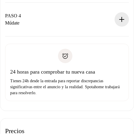
El propietario tiene menos de 24 horas para confirmar.
Si es aceptada, te haremos el cargo y te pondremos en
contacto con el propietario.
PASO 4
Si es rechazada: No te haremos ningún cargo y te
Múdate
ofreceremos alternativas.
Acuerda con el propietario los detalles de tu llegada,
Documentos necesarios si tu propiedad es “
Spotahome
recogida de llaves, etc.
plus
”.
Spotahome sólo transferirá el primer pago al propietario si
Documento de identidad o Pasaporte
no nos comunicas ningún problema.
Prueba de solvencia
Domiciliación del pago
24 horas para comprobar tu nueva casa
Tienes 24h desde la entrada para reportar discrepancias
significativas entre el anuncio y la realidad. Spotahome trabajará
para resolverlo.
Precios