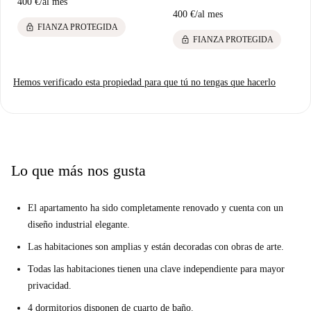
400 €
/
al mes
400 €
/
al mes
lock
FIANZA PROTEGIDA
lock
FIANZA PROTEGIDA
Hemos verificado esta propiedad para que tú no tengas que hacerlo
Lo que más nos gusta
El apartamento ha sido completamente renovado y cuenta con un
diseño industrial elegante.
Las habitaciones son amplias y están decoradas con obras de arte.
Todas las habitaciones tienen una clave independiente para mayor
privacidad.
4 dormitorios disponen de cuarto de baño.