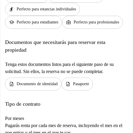
hail
Perfecto para estancias individuales
school
business_center
Perfecto para estudiantes
Perfecto para profesionales
Documentos que necesitarás para reservar esta
propiedad
Tenga estos documentos listos para el siguiente paso de su
solicitud. Sin ellos, la reserva no se puede completar.
description
description
Documento de identidad
Pasaporte
Tipo de contrato
Por meses
Pagarás renta por cada mes de reserva, incluyendo el mes en el
que entras y el mes en el que te vas.